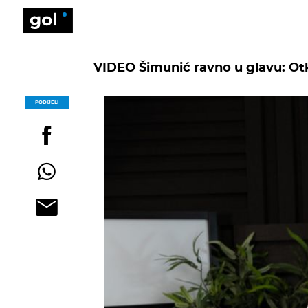
VIDEO Šimunić ravno u glavu: Otkr
PODIJELI
POGLEDAJ