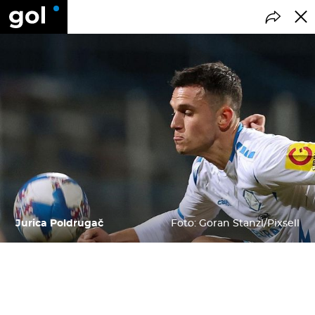
Jurica Poldrugač
Foto: Goran Stanzl/Pixsell