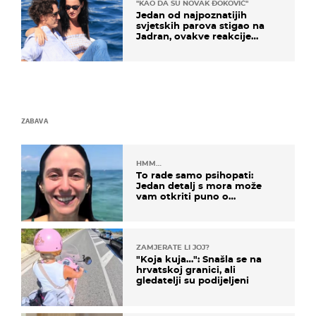
"KAO DA SU NOVAK ĐOKOVIĆ"
Jedan od najpoznatijih
svjetskih parova stigao na
Jadran, ovakve reakcije
vjerojatno nisu očekivali
ZABAVA
HMM…
To rade samo psihopati:
Jedan detalj s mora može
vam otkriti puno o
prijateljima
ZAMJERATE LI JOJ?
"Koja kuja…": Snašla se na
hrvatskoj granici, ali
gledatelji su podijeljeni