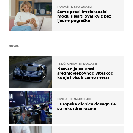
POKAŽITE ŠTO ZNATE!
Samo pravi intelektualci
mogu riješiti ovaj kviz bez
ijedne pogreške
NOVAC
TREĆI UNIKATNI BUGATTI
Nazvan je po vrsti
srednjovjekovnog viteškog
konja i visok samo metar
OVO JE 10 NAJBOLJIH
Europske dionice dosegnule
su rekordne razine