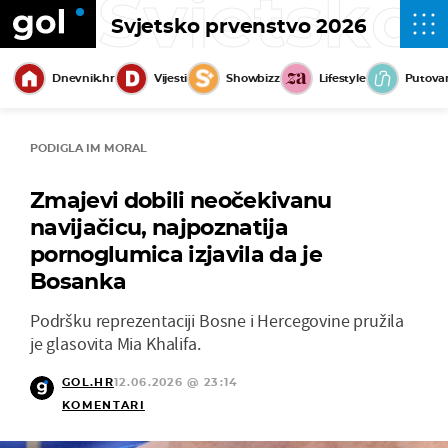
Svjetsko
Svjetsko prvenstvo 2026
Dnevnik.hr
Vijesti
Showbizz
Lifestyle
Putova
PODIGLA IM MORAL
Zmajevi dobili neočekivanu
navijačicu, najpoznatija
pornoglumica izjavila da je
Bosanka
Podršku reprezentaciji Bosne i Hercegovine pružila
je glasovita Mia Khalifa.
GOL.HR
12.06.2026 @ 23:14
KOMENTARI