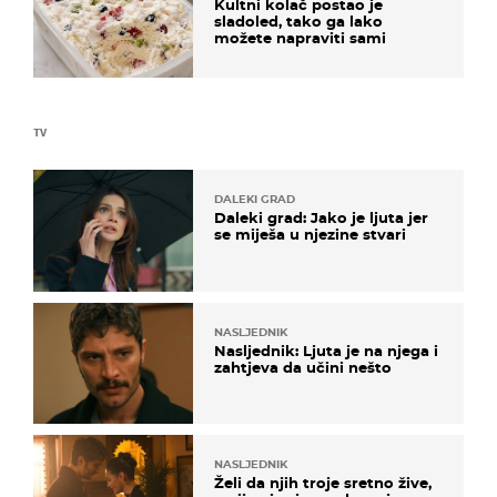
Kultni kolač postao je
sladoled, tako ga lako
možete napraviti sami
TV
DALEKI GRAD
Daleki grad: Jako je ljuta jer
se miješa u njezine stvari
NASLJEDNIK
Nasljednik: Ljuta je na njega i
zahtjeva da učini nešto
NASLJEDNIK
Želi da njih troje sretno žive,