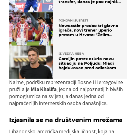
transfer, danas je pao najniže
u karijeri
PONOVNI SUSRET?
Newcastle prodao tri glavna
igrača, novi trener uperio
prstom u Hrvata: "Želim
njega!"
IZ VEDRA NEBA
Garcijin potez otkrio novu
situaciju na Poljudu: Mladi
hajdukovac pred odlaskom
Naime, podršku reprezentaciji Bosne i Hercegovine
pružila je
Mia Khalifa
, jedna od najpoznatijih bivših
pornoglumica na svijetu, a danas jedna od
najpraćenijih internetskih osoba današnjice.
Izjasnila se na društvenim mrežama
Libanonsko-američka medijska ličnost, koja na