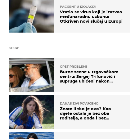
PACIJENT U IZOLACIJI
Vratio se virus koji je izazvao
međunarodnu uzbunu:
Otkriven novi slučaj u Europi
SHOW
OPET PROBLEMI
Burne scene u trgovačkom
centru: Sergej Trifunović i
supruga uhićeni nakon
svađe!
DANAS ŽIVI POVUČENO
Znate li tko je ovo? Kao
dijete ostala je bez oba
roditelja, a onda i bez
milijuna koje je trebala
naslijediti