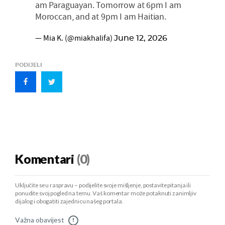
am Paraguayan. Tomorrow at 6pm I am
Moroccan, and at 9pm I am Haitian.
— Mia K. (@miakhalifa)
June 12, 2026
PODIJELI
Komentari
(0)
Uključite se u raspravu – podijelite svoje mišljenje, postavite pitanja ili
ponudite svoj pogled na temu. Vaš komentar može potaknuti zanimljiv
dijalog i obogatiti zajednicu našeg portala.
Važna obavijest
!