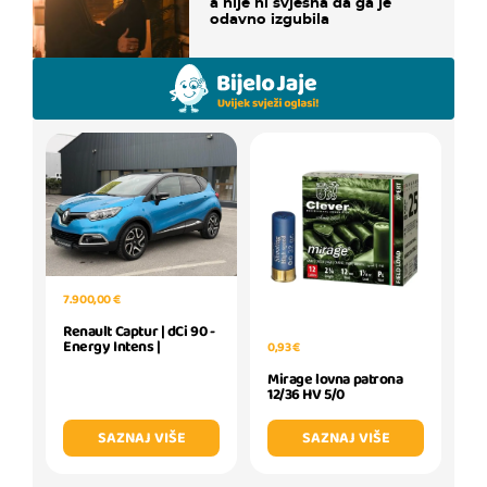
a nije ni svjesna da ga je
odavno izgubila
7.900,00 €
Renault Captur | dCi 90 -
Energy Intens |
0,93 €
Mirage lovna patrona
12/36 HV 5/0
SAZNAJ VIŠE
SAZNAJ VIŠE