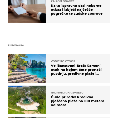
ZA POSLODAVCE
Kako ispravno dati nekome
otkaz i izbjeći najčešće
pogreške te sudske sporove
PUTOVANJA
VODIČ PO OTOKU
Veličanstveni Brač: Kameni
otok na kojem ćete pronaći
pustinju, predivne plaže i
uzbudljivu hranu
NAJMANJA NA SVIJETU
Čudo prirode: Predivna
pješčana plaža na 100 metara
od mora