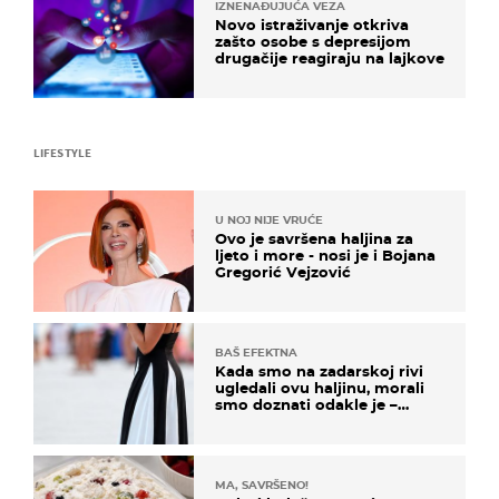
IZNENAĐUJUĆA VEZA
Novo istraživanje otkriva
zašto osobe s depresijom
drugačije reagiraju na lajkove
LIFESTYLE
U NOJ NIJE VRUĆE
Ovo je savršena haljina za
ljeto i more - nosi je i Bojana
Gregorić Vejzović
BAŠ EFEKTNA
Kada smo na zadarskoj rivi
ugledali ovu haljinu, morali
smo doznati odakle je –
košta samo 18 eura
MA, SAVRŠENO!