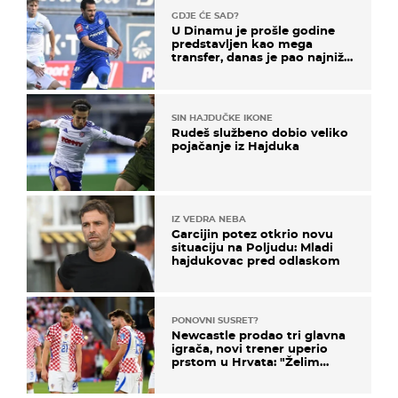
GDJE ĆE SAD?
U Dinamu je prošle godine
predstavljen kao mega
transfer, danas je pao najniže
u karijeri
SIN HAJDUČKE IKONE
Rudeš službeno dobio veliko
pojačanje iz Hajduka
IZ VEDRA NEBA
Garcijin potez otkrio novu
situaciju na Poljudu: Mladi
hajdukovac pred odlaskom
PONOVNI SUSRET?
Newcastle prodao tri glavna
igrača, novi trener uperio
prstom u Hrvata: "Želim
njega!"