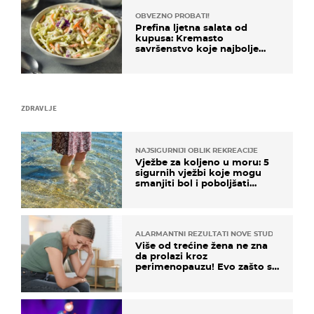
OBVEZNO PROBATI!
Prefina ljetna salata od
kupusa: Kremasto
savršenstvo koje najbolje
paše uz pečeno meso
ZDRAVLJE
NAJSIGURNIJI OBLIK REKREACIJE
Vježbe za koljeno u moru: 5
sigurnih vježbi koje mogu
smanjiti bol i poboljšati
pokretljivost
ALARMANTNI REZULTATI NOVE STUDIJE
Više od trećine žena ne zna
da prolazi kroz
perimenopauzu! Evo zašto su
simptomi toliko zbunjujući