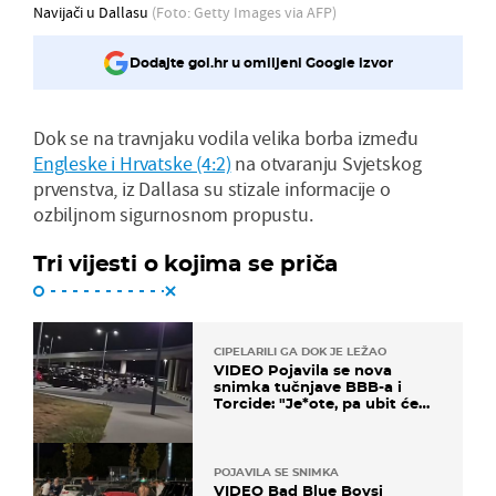
Navijači u Dallasu
(Foto: Getty Images via AFP)
Dodajte gol.hr u omiljeni Google izvor
Dok se na travnjaku vodila velika borba između
Engleske i Hrvatske (4:2)
na otvaranju Svjetskog
prvenstva, iz Dallasa su stizale informacije o
ozbiljnom sigurnosnom propustu.
Tri vijesti o kojima se priča
CIPELARILI GA DOK JE LEŽAO
VIDEO Pojavila se nova
snimka tučnjave BBB-a i
Torcide: "Je*ote, pa ubit će
ga!"
POJAVILA SE SNIMKA
VIDEO Bad Blue Boysi