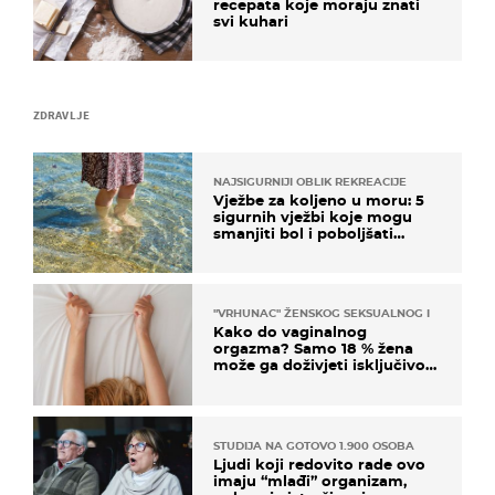
recepata koje moraju znati
svi kuhari
ZDRAVLJE
NAJSIGURNIJI OBLIK REKREACIJE
Vježbe za koljeno u moru: 5
sigurnih vježbi koje mogu
smanjiti bol i poboljšati
pokretljivost
"VRHUNAC" ŽENSKOG SEKSUALNOG ISKUSTVA
Kako do vaginalnog
orgazma? Samo 18 % žena
može ga doživjeti isključivo
na ovaj način
STUDIJA NA GOTOVO 1.900 OSOBA
Ljudi koji redovito rade ovo
imaju “mlađi” organizam,