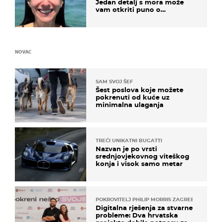
Jedan detalj s mora može
vam otkriti puno o
prijateljima
NOVAC
SAM SVOJ ŠEF
Šest poslova koje možete
pokrenuti od kuće uz
minimalna ulaganja
TREĆI UNIKATNI BUGATTI
Nazvan je po vrsti
srednjovjekovnog viteškog
konja i visok samo metar
POKROVITELJ PHILIP MORRIS ZAGREB
Digitalna rješenja za stvarne
probleme: Dva hrvatska