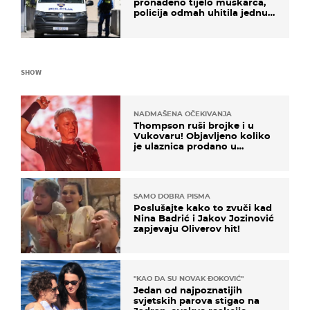
pronađeno tijelo muškarca,
policija odmah uhitila jednu
osobu
SHOW
NADMAŠENA OČEKIVANJA
Thompson ruši brojke i u
Vukovaru! Objavljeno koliko
je ulaznica prodano u
kratkom vremenu
SAMO DOBRA PISMA
Poslušajte kako to zvuči kad
Nina Badrić i Jakov Jozinović
zapjevaju Oliverov hit!
"KAO DA SU NOVAK ĐOKOVIĆ"
Jedan od najpoznatijih
svjetskih parova stigao na