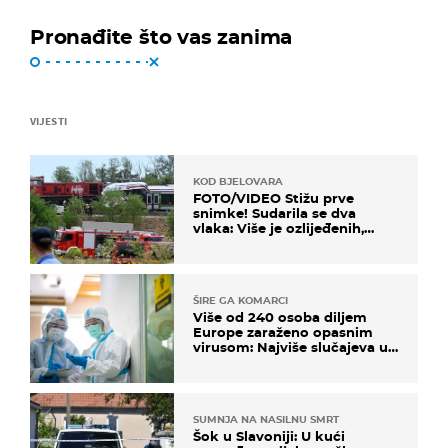
Pronađite što vas zanima
VIJESTI
KOD BJELOVARA
FOTO/VIDEO Stižu prve
snimke! Sudarila se dva
vlaka: Više je ozlijeđenih,
hitne službe na terenu
ŠIRE GA KOMARCI
Više od 240 osoba diljem
Europe zaraženo opasnim
virusom: Najviše slučajeva u
našem susjedstvu
SUMNJA NA NASILNU SMRT
Šok u Slavoniji: U kući