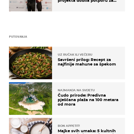
projekta dobila potporu za
razvoj
PUTOVANJA
UZ RUČAK ILI VEČERU
Savršeni prilog: Recept za
najfinije mahune sa špekom
NAJMANJA NA SVIJETU
Čudo prirode: Predivna
pješčana plaža na 100 metara
od mora
BON APPETIT!
Majke svih umaka: 5 kultnih