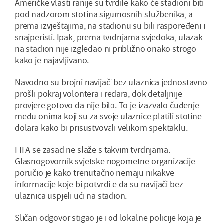
Američke vlasti ranije su tvrdile kako će stadioni biti
pod nadzorom stotina sigurnosnih službenika, a
prema izvještajima, na stadionu su bili raspoređeni i
snajperisti. Ipak, prema tvrdnjama svjedoka, ulazak
na stadion nije izgledao ni približno onako strogo
kako je najavljivano.
Navodno su brojni navijači bez ulaznica jednostavno
prošli pokraj volontera i redara, dok detaljnije
provjere gotovo da nije bilo. To je izazvalo čuđenje
među onima koji su za svoje ulaznice platili stotine
dolara kako bi prisustvovali velikom spektaklu.
FIFA se zasad ne slaže s takvim tvrdnjama.
Glasnogovornik svjetske nogometne organizacije
poručio je kako trenutačno nemaju nikakve
informacije koje bi potvrdile da su navijači bez
ulaznica uspjeli ući na stadion.
Sličan odgovor stigao je i od lokalne policije koja je