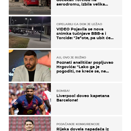
aerodromu, izbila velika
masovna tučnjava
CIPELARILI GA DOK JE LEŽAO
VIDEO Pojavila se nova
snimka tučnjave BBB-a i
Torcide: "Je*ote, pa ubit će
ga!"
AU, OVO JE RUŽNO
Poznati analitičar popljuvao
Hrgovića: "Lako ga je
pogoditi, ne kreće se, ne
koristi noge..."
BOMBA!
Liverpool doveo kapetana
Barcelone!
POJAČANJE KONKURENCIJE
Rijeka dovela napadača iz