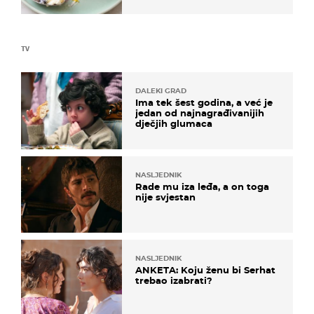
TV
DALEKI GRAD
Ima tek šest godina, a već je
jedan od najnagrađivanijih
dječjih glumaca
NASLJEDNIK
Rade mu iza leđa, a on toga
nije svjestan
NASLJEDNIK
ANKETA: Koju ženu bi Serhat
trebao izabrati?