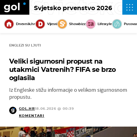
Svjetsko
Svjetsko prvenstvo 2026
Dnevnik.hr
Vijesti
Showbizz
Lifestyle
Putova
ENGLEZI SU LJUTI
Veliki sigurnosni propust na
utakmici Vatrenih? FIFA se brzo
oglasila
Iz Engleske stižu informacije o velikom sigurnosnom
propustu.
GOL.HR
18.06.2026 @ 00:39
KOMENTARI