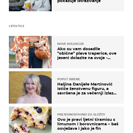
pokazuje istraživanje
LIFESTYLE
NOVE KOLEKCIJE
Ako su vam dosadile
“obične” plave traperice, ove
jeseni dolazite na svoje -
izdvajamo 15 hit modela
POPUT SIRENE
Haljina Danijele Martinović
ističe ženstvenu figuru, a
savršena je za večernji izlazak
na moru
PREJEDNOSTAVNO ZA SLOŽITI
Ovo je pravi ljetni tiramisu s
limunom i borovnicama – baš
osvježava i jako je fin