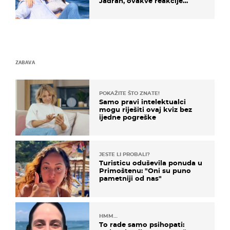
Jadran, ovakve reakcije
vjerojatno nisu očekivali
ZABAVA
POKAŽITE ŠTO ZNATE!
Samo pravi intelektualci
mogu riješiti ovaj kviz bez
ijedne pogreške
JESTE LI PROBALI?
Turisticu oduševila ponuda u
Primoštenu: "Oni su puno
pametniji od nas"
HMM…
To rade samo psihopati: