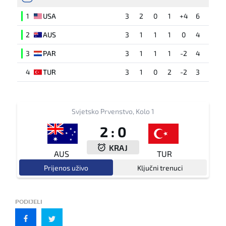
1
USA
3
2
0
1
+4
6
2
AUS
3
1
1
1
0
4
3
PAR
3
1
1
1
-2
4
4
TUR
3
1
0
2
-2
3
Svjetsko Prvenstvo, Kolo 1
2
:
0
KRAJ
AUS
TUR
Prijenos uživo
Ključni trenuci
PODIJELI