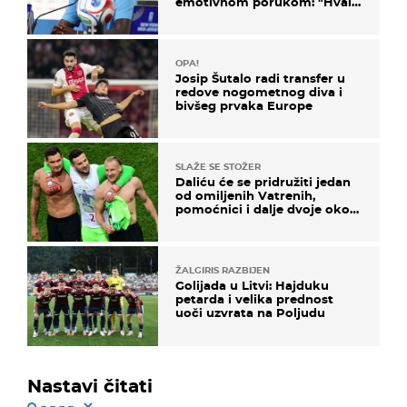
emotivnom porukom: "Hvala
vam svima"
OPA!
Josip Šutalo radi transfer u
redove nogometnog diva i
bivšeg prvaka Europe
SLAŽE SE STOŽER
Daliću će se pridružiti jedan
od omiljenih Vatrenih,
pomoćnici i dalje dvoje oko
ponude
ŽALGIRIS RAZBIJEN
Golijada u Litvi: Hajduku
petarda i velika prednost
uoči uzvrata na Poljudu
Nastavi čitati