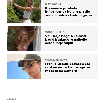
U 27. GODINI
Preminula je mlada
influencerica koju je pratilo
više od milijun ljudi, dugo se
borila s opakom bolešću
"UUUUUUFFFF"
Vau, koje noge! Ružičasti
badić istaknuo je najbolje
adute Maje Šuput
VRLO ZANIMLJIVO!
Franka Batelić pokazala što
nosi na more, bez ovoga ne
može ni na odmoru
ZABAVA