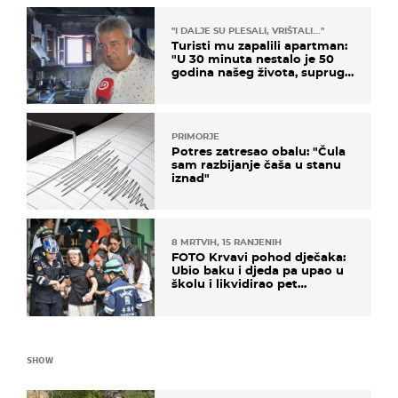
"I DALJE SU PLESALI, VRIŠTALI..."
Turisti mu zapalili apartman:
"U 30 minuta nestalo je 50
godina našeg života, supruga
i ja ne možemo oka sklopiti"
PRIMORJE
Potres zatresao obalu: "Čula
sam razbijanje čaša u stanu
iznad"
8 MRTVIH, 15 RANJENIH
FOTO Krvavi pohod dječaka:
Ubio baku i djeda pa upao u
školu i likvidirao pet
nastavnika
SHOW