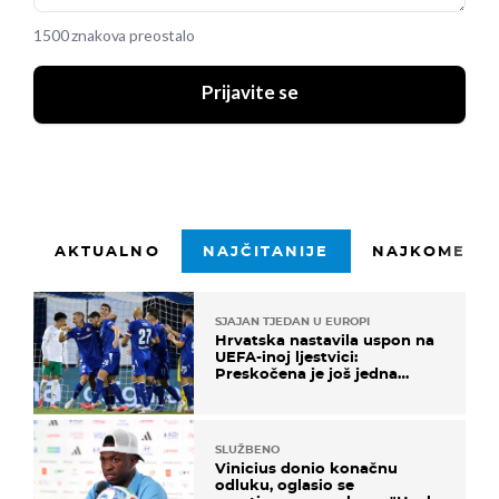
1500 znakova preostalo
Prijavite se
AKTUALNO
NAJČITANIJE
NAJKOMENTI
SJAJAN TJEDAN U EUROPI
Hrvatska nastavila uspon na
UEFA-inoj ljestvici:
Preskočena je još jedna
država
SLUŽBENO
Vinicius donio konačnu
odluku, oglasio se