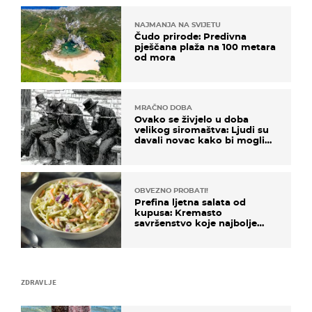
NAJMANJA NA SVIJETU
Čudo prirode: Predivna
pješčana plaža na 100 metara
od mora
MRAČNO DOBA
Ovako se živjelo u doba
velikog siromaštva: Ljudi su
davali novac kako bi mogli
spavati na konopcima
OBVEZNO PROBATI!
Prefina ljetna salata od
kupusa: Kremasto
savršenstvo koje najbolje
paše uz pečeno meso
ZDRAVLJE