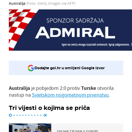
Australija
(Foto: Getty Images via AFP)
Dodajte gol.hr u omiljeni Google izvor
Australija
je pobjedom 2:0 protiv
Turske
otvorila
nastup na
Svjetskom nogometnom prvenstvu
.
Tri vijesti o kojima se priča
SJAJAN TJEDAN U EUROPI