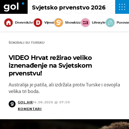
Svjetsko
Svjetsko prvenstvo 2026
Dnevnik.hr
Vijesti
Showbizz
Lifestyle
Putova
ŠOKIRALI SU TURSKU
VIDEO Hrvat režirao veliko
iznenađenje na Svjetskom
prvenstvu!
Australija je patila, ali izdržala protiv Turske i osvojila
velika tri boda.
GOL.HR
14.06.2026 @ 07:59
KOMENTARI