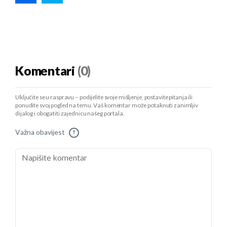
Komentari
(0)
Uključite se u raspravu – podijelite svoje mišljenje, postavite pitanja ili
ponudite svoj pogled na temu. Vaš komentar može potaknuti zanimljiv
dijalog i obogatiti zajednicu našeg portala.
Važna obavijest
!