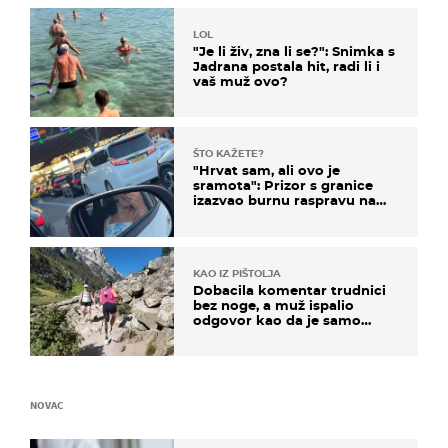
LOL
"Je li živ, zna li se?": Snimka s
Jadrana postala hit, radi li i
vaš muž ovo?
ŠTO KAŽETE?
"Hrvat sam, ali ovo je
sramota": Prizor s granice
izazvao burnu raspravu na
društvenim mrežama
KAO IZ PIŠTOLJA
Dobacila komentar trudnici
bez noge, a muž ispalio
odgovor kao da je samo
čekao…
NOVAC