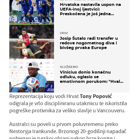
Hrvatska nastavila uspon na
UEFA-inoj ljestvici:
Preskočena je još jedna
država
OPA!
Josip Šutalo radi transfer u
redove nogometnog diva i
bivšeg prvaka Europe
SLUŽBENO
Vinicius donio konačnu
odluku, oglasio se
emotivnom porukom: "Hvala
vam svima"
Reprezentacija koju vodi Hrvat
Tony Popović
odigrala je vrlo discipliniranu utakmicu te iskoristila
pogreške protivnika za veliko slavlje u Vancouveru.
Australci su poveli u prvom poluvremenu preko
Nestoryja Irankunde. Brzonogi 20-godišnji napadač
pobjegao je turskoj obrani nakon brze kontre i