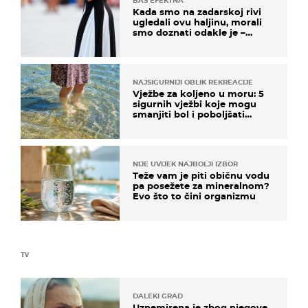
BAŠ EFEKTNA
Kada smo na zadarskoj rivi
ugledali ovu haljinu, morali
smo doznati odakle je –
košta samo 18 eura
NAJSIGURNIJI OBLIK REKREACIJE
Vježbe za koljeno u moru: 5
sigurnih vježbi koje mogu
smanjiti bol i poboljšati
pokretljivost
NIJE UVIJEK NAJBOLJI IZBOR
Teže vam je piti običnu vodu
pa posežete za mineralnom?
Evo što to čini organizmu
TV
DALEKI GRAD
Uznemirena je zbog njegove