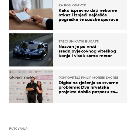
ZA POSLODAVCE
Kako ispravno dati nekome
otkaz i izbjeći najčešće
pogreške te sudske sporove
TREĆI UNIKATNI BUGATTI
Nazvan je po vrsti
srednjovjekovnog viteškog
konja i visok samo metar
POKROVITELJ PHILIP MORRIS ZAGREB
Digitalna rješenja za stvarne
probleme: Dva hrvatska
projekta dobila potporu za
razvoj
PUTOVANJA