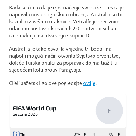
Kada se činilo da je izjednačenje sve bliže, Turska je
napravila novu pogrešku u obrani, a Australci su to
kaznili u završnici utakmice. Metcalfe je preciznim
udarcem postavio konačnih 2:0 i potvrdio veliko
iznenađenje na otvaranju skupine D.
Australija je tako osvojila vrijedna tri boda i na
najbolji mogući način otvorila Svjetsko prvenstvo,
dok će Turska priliku za popravak dojma tražiti u
sljedećem kolu protiv Paragvaja.
Cijeli sažetak i golove pogledajte
ovdje
.
FIFA World Cup
F
Sezona 2026
Tim
UTA
P
N
I
RA
P