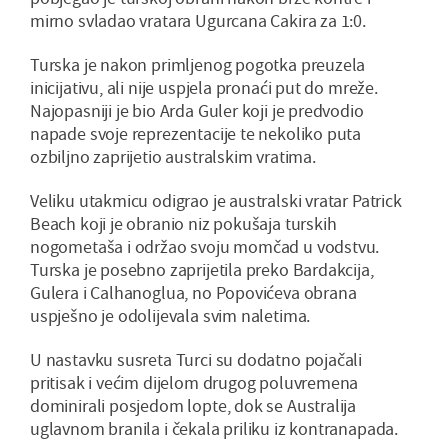
mirno svladao vratara Ugurcana Cakira za 1:0.
Turska je nakon primljenog pogotka preuzela
inicijativu, ali nije uspjela pronaći put do mreže.
Najopasniji je bio Arda Guler koji je predvodio
napade svoje reprezentacije te nekoliko puta
ozbiljno zaprijetio australskim vratima.
Veliku utakmicu odigrao je australski vratar Patrick
Beach koji je obranio niz pokušaja turskih
nogometaša i održao svoju momčad u vodstvu.
Turska je posebno zaprijetila preko Bardakcija,
Gulera i Calhanoglua, no Popovićeva obrana
uspješno je odolijevala svim naletima.
U nastavku susreta Turci su dodatno pojačali
pritisak i većim dijelom drugog poluvremena
dominirali posjedom lopte, dok se Australija
uglavnom branila i čekala priliku iz kontranapada.