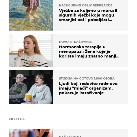
NAJSIGURNIJI OBLIK REKREACIJE
Vježbe za koljeno u moru: 5
sigurnih vježbi koje mogu
smanjiti bol i poboljšati
pokretljivost
NOVO ISTRAŽIVANJE
Hormonska terapija u
menopauzi: Žene koje je
koriste imaju znatno manji
rizik od ovoga
STUDIJA NA GOTOVO 1.900 OSOBA
Ljudi koji redovito rade ovo
imaju “mlađi” organizam,
pokazuje istraživanje
LIFESTYLE