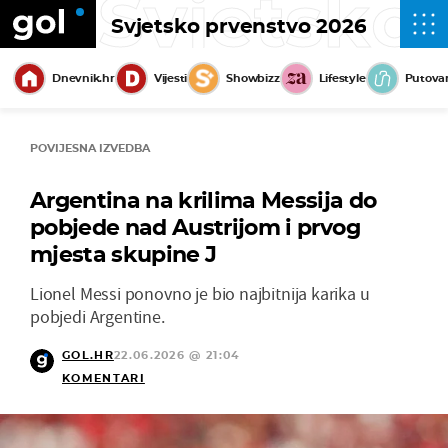
Svjetsko
Svjetsko prvenstvo 2026
Dnevnik.hr
Vijesti
Showbizz
Lifestyle
Putova
POVIJESNA IZVEDBA
Argentina na krilima Messija do
pobjede nad Austrijom i prvog
mjesta skupine J
Lionel Messi ponovno je bio najbitnija karika u
pobjedi Argentine.
GOL.HR
22.06.2026 @ 21:04
KOMENTARI