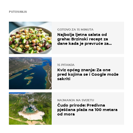
PUTOVANJA
GOTOVO ZA 15 MINUTA
Najbolja ljetna salata od
graha: Brzinski recept za
dane kada je prevruće za
kuhanje
15 PITANJA
Kviz općeg znanja: Za one
pred kojima se i Google može
sakriti
NAJMANJA NA SVIJETU
Čudo prirode: Predivna
pješčana plaža na 100 metara
od mora