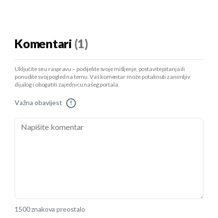
Komentari
(1)
Uključite se u raspravu – podijelite svoje mišljenje, postavite pitanja ili
ponudite svoj pogled na temu. Vaš komentar može potaknuti zanimljiv
dijalog i obogatiti zajednicu našeg portala.
Važna obavijest
!
1500 znakova preostalo