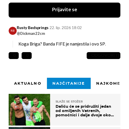
Prijavite se
Rusty Bedsprings
22. lip. 2026 18:02
RB
@Dickman22cm
Koga Briga? Banda FIFE je namjestila i ovo SP.
0
0
ODGOVORITE
AKTUALNO
NAJČITANIJE
NAJKOMENTI
SLAŽE SE STOŽER
Daliću će se pridružiti jedan
od omiljenih Vatrenih,
pomoćnici i dalje dvoje oko
ponude