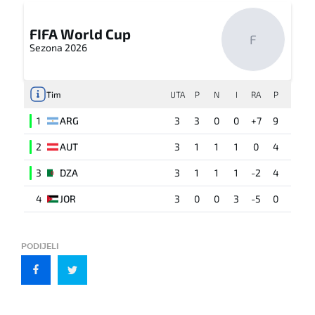
FIFA World Cup
F
Sezona 2026
Tim
UTA
P
N
I
RA
P
1
ARG
3
3
0
0
+7
9
2
AUT
3
1
1
1
0
4
3
DZA
3
1
1
1
-2
4
4
JOR
3
0
0
3
-5
0
PODIJELI