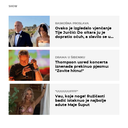
SHOW
RASKOŠNA PROSLAVA
Ovako je izgledalo vjenčanje
Tije Jurčić: Do oltara ju je
dopratio očuh, a slavilo se uz
Olivera i Rozgu
DRAMA U ŠIBENIKU
Thompson usred koncerta
iznenada prekinuo pjesmu:
"Zovite hitnu!"
"UUUUUUFFFF"
Vau, koje noge! Ružičasti
badić istaknuo je najbolje
adute Maje Šuput