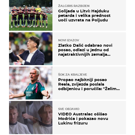
ŽALGIRIS RAZBIJEN
Golijada u Litvi: Hajduku
petarda i velika prednost
uoči uzvrata na Poljudu
NOVI IZAZOV
Zlatko Dalić odabrao novi
posao, odlazi u jednu od
najatraktivnijih zemalja
svijeta
ŠOK ZA KRALJEVE
Propao najbitniji posao
Reala, zvijezda poslala
odbijenicu i poručila: "Želim
u Barcelonu"
SVE OBJAVIO
VIDEO Australac ošišao
Modrića i pokazao novu
Lukinu frizuru