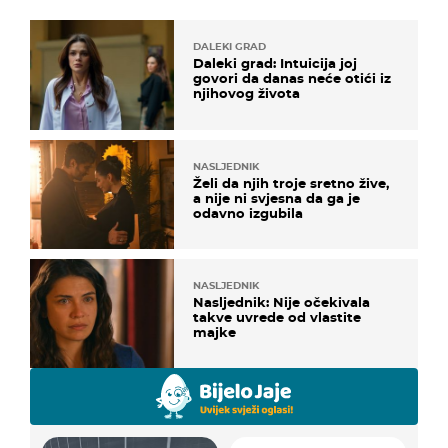
DALEKI GRAD
Daleki grad: Intuicija joj
govori da danas neće otići iz
njihovog života
NASLJEDNIK
Želi da njih troje sretno žive,
a nije ni svjesna da ga je
odavno izgubila
NASLJEDNIK
Nasljednik: Nije očekivala
takve uvrede od vlastite
majke