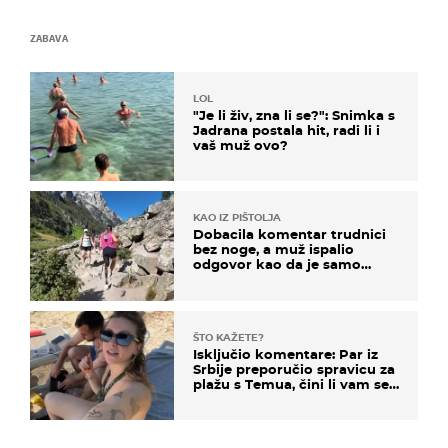
ZABAVA
LOL
"Je li živ, zna li se?": Snimka s
Jadrana postala hit, radi li i
vaš muž ovo?
KAO IZ PIŠTOLJA
Dobacila komentar trudnici
bez noge, a muž ispalio
odgovor kao da je samo
čekao…
ŠTO KAŽETE?
Isključio komentare: Par iz
Srbije preporučio spravicu za
plažu s Temua, čini li vam se
ovo sigurnim?