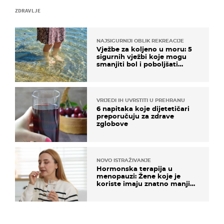
ZDRAVLJE
NAJSIGURNIJI OBLIK REKREACIJE
Vježbe za koljeno u moru: 5
sigurnih vježbi koje mogu
smanjiti bol i poboljšati
pokretljivost
VRIJEDI IH UVRSTITI U PREHRANU
6 napitaka koje dijetetičari
preporučuju za zdrave
zglobove
NOVO ISTRAŽIVANJE
Hormonska terapija u
menopauzi: Žene koje je
koriste imaju znatno manji
rizik od ovoga