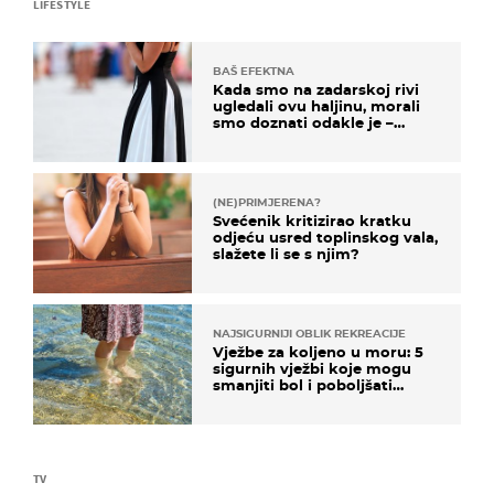
LIFESTYLE
BAŠ EFEKTNA
Kada smo na zadarskoj rivi
ugledali ovu haljinu, morali
smo doznati odakle je –
košta samo 18 eura
(NE)PRIMJERENA?
Svećenik kritizirao kratku
odjeću usred toplinskog vala,
slažete li se s njim?
NAJSIGURNIJI OBLIK REKREACIJE
Vježbe za koljeno u moru: 5
sigurnih vježbi koje mogu
smanjiti bol i poboljšati
pokretljivost
TV