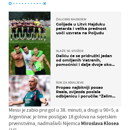
ŽALGIRIS RAZBIJEN
Golijada u Litvi: Hajduku
petarda i velika prednost
uoči uzvrata na Poljudu
SLAŽE SE STOŽER
Daliću će se pridružiti jedan
od omiljenih Vatrenih,
pomoćnici i dalje dvoje oko
ponude
ŠOK ZA KRALJEVE
Propao najbitniji posao
Reala, zvijezda poslala
odbijenicu i poručila: "Želim
u Barcelonu"
Messi je zabio prvi gol u 38. minuti, a drugi u 90+5, a
Argentinac je time postigao 18 golova na svjetskim
prvenstvima, nadmašivši Nijemca
Miroslava
Klosea
(16).