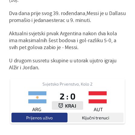
Dva dana prije svog 39. rođendana,Messi je u Dallasu
promašio i jedanaesterac u 9. minuti.
Aktualni svjetski prvak Argentina nakon dva kola
ima maksimalnih šest bodova i gol-razliku 5-0, a
svih pet golova zabio je - Messi.
U drugom susretu skupine u utorak ujutro igraju
Alžir i Jordan.
Svjetsko Prvenstvo, Kolo 2
2
:
0
KRAJ
ARG
AUT
Prijenos uživo
Ključni trenuci