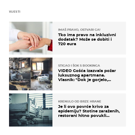
VIJESTI
IMAŠ PRAVO, OSTVARI GA!
Tko ima pravo na inkluzivni
dodatak? Može se dobiti i
720 eura
STIGAO I ŠOK S BOOKINGA
VIDEO Gošća izazvala požar
luksuznog apartmana.
Vlasnik: "Dok je gorjelo,
smijali su se, pili i pokazivali
mi srednji prst"
KRENULO OD BRZE HRANE
Je li ovo povrće krivo za
epidemiju? Stotine zaraženih,
restorani hitno povukli
proizvod