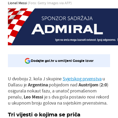
Lionel Messi
(Foto: Getty Images via AFP)
Dodajte gol.hr u omiljeni Google izvor
U dvoboju 2. kola J skupine
Svjetskog prvenstva
u
Dallasu je
Argentina
pobjedom nad
Austrijom
(
2:0
)
osigurala nokaut fazu, a unatoč promašenom
penalu,
Leo
Messi
je s dva gola postavio novi rekord
u ukupnom broju golova na svjetskim prvenstvima.
Tri vijesti o kojima se priča