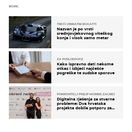
NOVAC
TREĆI UNIKATNI BUGATTI
Nazvan je po vrsti
srednjovjekovnog viteškog
konja i visok samo metar
ZA POSLODAVCE
Kako ispravno dati nekome
otkaz i izbjeći najčešće
pogreške te sudske sporove
POKROVITELJ PHILIP MORRIS ZAGREB
Digitalna rješenja za stvarne
probleme: Dva hrvatska
projekta dobila potporu za
razvoj