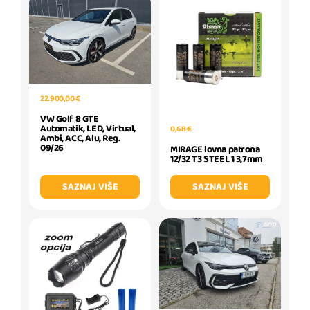
22.900,00 €
VW Golf 8 GTE
Automatik, LED, Virtual,
0,68 €
Ambi, ACC, Alu, Reg.
09/26
MIRAGE lovna patrona
12/32 T3 STEEL 1 3,7mm
SAZNAJ VIŠE
SAZNAJ VIŠE