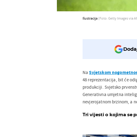
Ilustracija
(Foto: Getty Images via A
Dodaj
Na
Svjetskom nogometno
48 reprezentacija, bit će od
produkciji. Svjetsko prvenstv
Generativna umjetna intelig
nevjerojatnom brzinom, a n
Tri vijesti o kojima se p