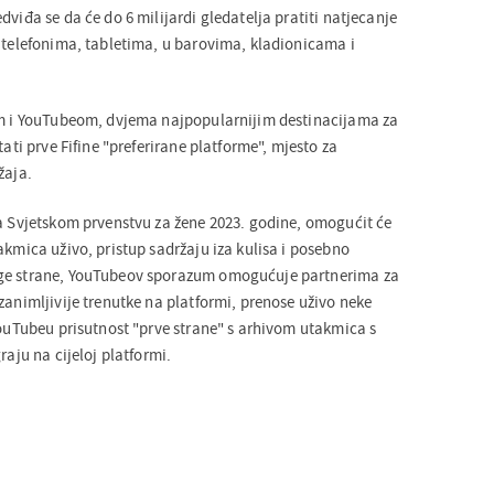
dviđa se da će do 6 milijardi gledatelja pratiti natjecanje
, telefonima, tabletima, u barovima, kladionicama i
om i YouTubeom, dvjema najpopularnijim destinacijama za
tati prve Fifine "preferirane platforme", mjesto za
žaja.
na Svjetskom prvenstvu za žene 2023. godine, omogućit će
akmica uživo, pristup sadržaju iza kulisa i posebno
ge strane, YouTubeov sporazum omogućuje partnerima za
zanimljivije trenutke na platformi, prenose uživo neke
YouTubeu prisutnost "prve strane" s arhivom utakmica s
raju na cijeloj platformi.