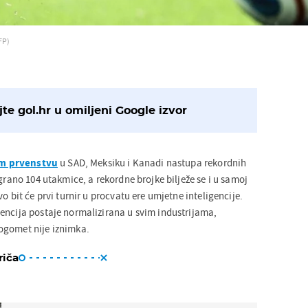
FP)
te gol.hr u omiljeni Google izvor
m prvenstvu
u SAD, Meksiku i Kanadi nastupa rekordnih
igrano 104 utakmice, a rekordne brojke bilježe se i u samoj
o bit će prvi turnir u procvatu ere umjetne inteligencije.
encija postaje normalizirana u svim industrijama,
ogomet nije iznimka.
riča