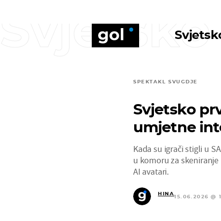
Svjetsko
Svjetsk
SPEKTAKL SVUGDJE
Svjetsko prv
umjetne inte
Kada su igrači stigli u 
u komoru za skeniranje ka
AI avatari.
HINA
15.06.2026 @ 