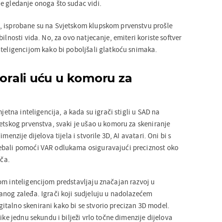
e gledanje onoga što sudac vidi.
, isprobane su na Svjetskom klupskom prvenstvu prošle
ilnosti vida. No, za ovo natjecanje, emiteri koriste softver
nteligencijom kako bi poboljšali glatkoću snimaka.
morali uću u komoru za
mjetna inteligencija, a kada su igrači stigli u SAD na
jetskog prvenstva, svaki je ušao u komoru za skeniranje
menzije dijelova tijela i stvorile 3D, AI avatari. Oni bi s
ebali pomoći VAR odlukama osiguravajući preciznost oko
ača.
om inteligencijom predstavljaju značajan razvoj u
anog zaleđa. Igrači koji sudjeluju u nadolazećem
talno skenirani kako bi se stvorio precizan 3D model.
ike jednu sekundu i bilježi vrlo točne dimenzije dijelova