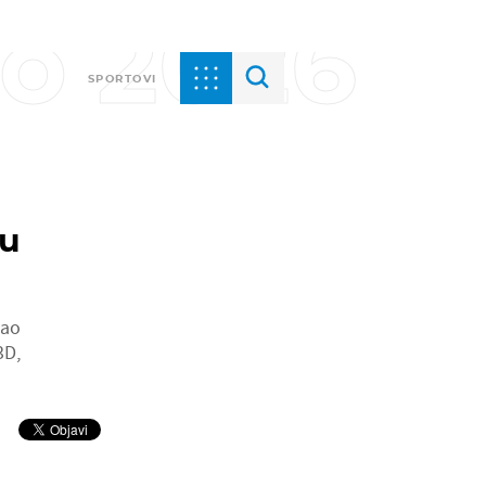
vo 2026
SPORTOVI
tu
šao
3D,