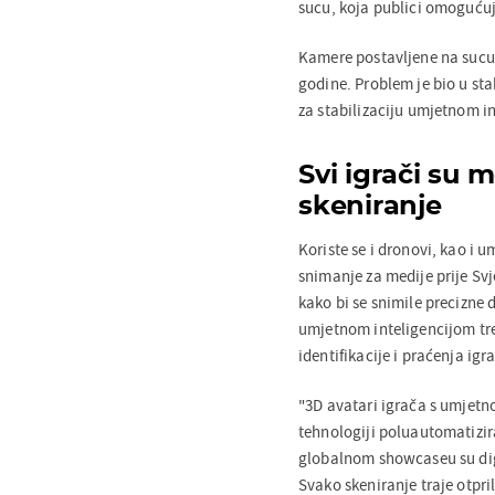
sucu, koja publici omogućuj
Kamere postavljene na sucu
godine. Problem je bio u stab
za stabilizaciju umjetnom i
Svi igrači su 
skeniranje
Koriste se i dronovi, kao i u
snimanje za medije prije Sv
kako bi se snimile precizne di
umjetnom inteligencijom tr
identifikacije i praćenja igr
"3D avatari igrača s umjetn
tehnologiji poluautomatizir
globalnom showcaseu su digi
Svako skeniranje traje otpril