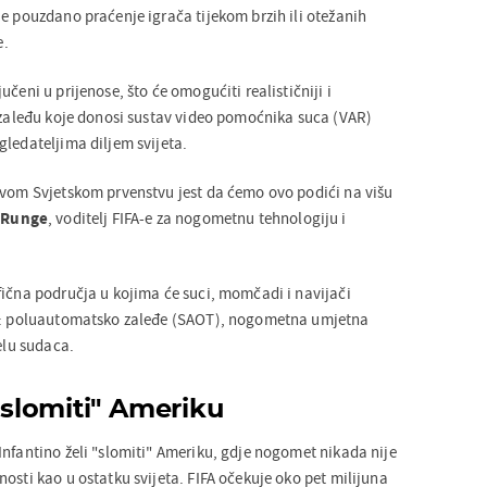
je pouzdano praćenje igrača tijekom brzih ili otežanih
e.
čeni u prijenose, što će omogućiti realističniji i
o zaleđu koje donosi sustav video pomoćnika suca (VAR)
gledateljima diljem svijeta.
ovom Svjetskom prvenstvu jest da ćemo ovo podići na višu
 Runge
, voditelj FIFA-e za nogometnu tehnologiju i
fična područja u kojima će suci, momčadi i navijači
ja: poluautomatsko zaleđe (SAOT), nogometna umjetna
jelu sudaca.
 "slomiti" Ameriku
Infantino želi "slomiti" Ameriku, gdje nogomet nikada nije
osti kao u ostatku svijeta. FIFA očekuje oko pet milijuna