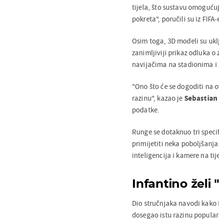
tijela, što sustavu omoguću
pokreta", poručili su iz FIFA-
Osim toga, 3D modeli su uklju
zanimljiviji prikaz odluka 
navijačima na stadionima i 
"Ono što će se dogoditi na 
razinu", kazao je
Sebastian
podatke.
Runge se dotaknuo tri speci
primijetiti neka poboljšan
inteligencija i kamere na ti
Infantino želi
Dio stručnjaka navodi kako 
dosegao istu razinu popularn