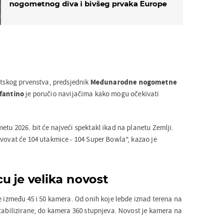
nogometnog diva i bivšeg prvaka Europe
jetskog prvenstva, predsjednik
Međunarodne nogometne
nfantino
je poručio navijačima kako mogu očekivati
.
tu 2026. bit će najveći spektakl ikad na planetu Zemlji.
tvovat će 104 utakmice - 104 Super Bowla", kazao je
u je velika novost
e između 45 i 50 kamera. Od onih koje lebde iznad terena na
stabilizirane, do kamera 360 stupnjeva. Novost je kamera na