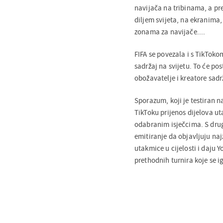
navijača na tribinama, a pre
diljem svijeta, na ekranima
zonama za navijače....
FIFA se povezala i s TikTok
sadržaj na svijetu. To će pos
obožavatelje i kreatore sadr
Sporazum, koji je testiran 
TikToku prijenos dijelova ut
odabranim isječcima. S dru
emitiranje da objavljuju naj
utakmice u cijelosti i daju 
prethodnih turnira koje se ig