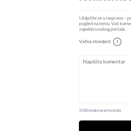
Uključite se u raspravu – pod
pogled na temu. Vaš koment
zajednicu našeg portala.
Važna obavijest
!
1500 znakova preostalo