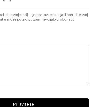
ijelite svoje mišljenje, postavite pitanja ili ponudite svoj
ar može potaknuti zanimljiv dijalog i obogatiti
Prijavite se