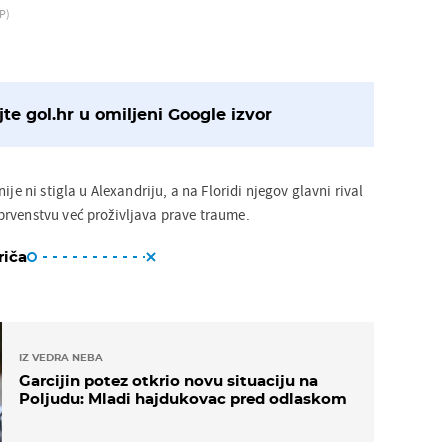
P)
te gol.hr u omiljeni Google izvor
ije ni stigla u Alexandriju, a na Floridi njegov glavni rival
rvenstvu već proživljava prave traume.
riča
IZ VEDRA NEBA
Garcijin potez otkrio novu situaciju na
Poljudu: Mladi hajdukovac pred odlaskom