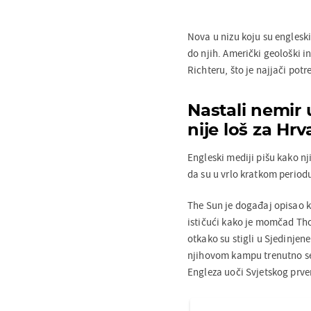
Nova u nizu koju su engleski 
do njih. Američki geološki i
Richteru, što je najjači pot
Nastali nemir
nije loš za Hr
Engleski mediji pišu kako n
da su u vrlo kratkom period
The Sun je događaj opisao k
ističući kako je momčad T
otkako su stigli u Sjedinjen
njihovom kampu trenutno se 
Engleza uoči Svjetskog prv