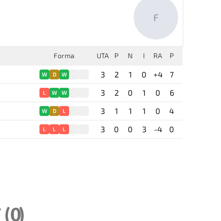
F
Forma
UTA
P
N
I
RA
P
3
2
1
0
+4
7
W
D
W
3
2
0
1
0
6
L
W
W
3
1
1
1
0
4
W
D
L
3
0
0
3
-4
0
L
L
L
i
(0)