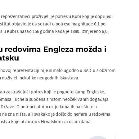
reprezentativci proživjeli je potres u Kubi koji je doprijeo i
nstitut objavio je da se radi o potresu magnitude 6.1 po
res u Kubi unazad 156 godina kada je 1880. izmjereno 6,0.
 u redovima Engleza možda i
vatsku
jihovoj reprezentaciji nije nimalo ugodno u SAD-u s obzirom
u doživjeli nekoliko neugodnih iskustava.
ao zastrašujući potres koji je pogodio kamp Engleske,
homasa Tuchela suočena s nizom neočekivanih događaja
e Države. O potencijalnim ozljedama ili pak štete u
ne zna ništa, ali svakako je došlo do nemira u redovima
enstva koje otvaraju s Hrvatskom za osam dana.