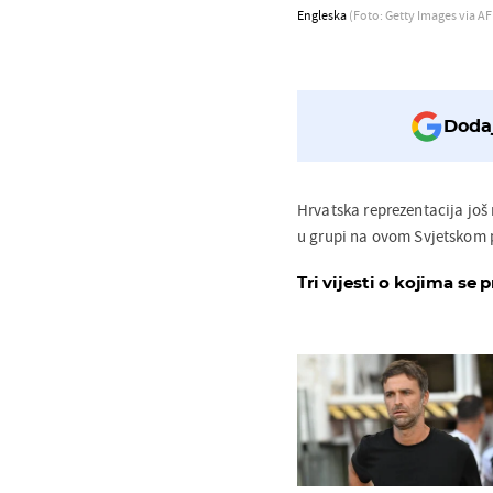
Engleska
(Foto: Getty Images via AF
Dodaj
Hrvatska reprezentacija još n
u grupi na ovom Svjetskom p
Tri vijesti o kojima se p