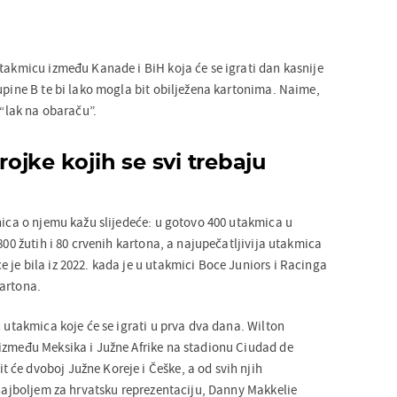
utakmicu između Kanade i BiH koja će se igrati dan kasnije
upine B te bi lako mogla bit obilježena kartonima. Naime,
 “lak na obaraču”.
jke kojih se svi trebaju
nica o njemu kažu slijedeće: u gotovo 400 utakmica u
1800 žutih i 80 crvenih kartona, a najupečatljivija utakmica
 je bila iz 2022. kada je u utakmici Boce Juniors i Racinga
artona.
h utakmica koje će se igrati u prva dva dana. Wilton
između Meksika i Južne Afrike na stadionu Ciudad de
će dvoboj Južne Koreje i Češke, a od svih njih
 najboljem za hrvatsku reprezentaciju, Danny Makkelie