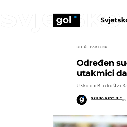
Svjetsko
Svjetsk
BIT ĆE PAKLENO
Određen sud
utakmici da
U skupini B u društvu Kan
BRUNO KRSTINIĆ
09