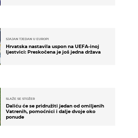
SJAJAN TJEDAN U EUROPI
Hrvatska nastavila uspon na UEFA-inoj
ljestvici: Preskočena je još jedna država
SLAŽE SE STOŽER
Daliću će se pridružiti jedan od omiljenih
Vatrenih, pomoćnici i dalje dvoje oko
ponude