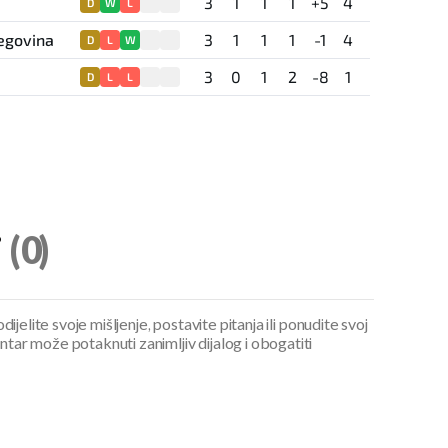
3
1
1
1
+5
4
D
W
L
egovina
3
1
1
1
-1
4
D
L
W
3
0
1
2
-8
1
D
L
L
i
(0)
ijelite svoje mišljenje, postavite pitanja ili ponudite svoj
ar može potaknuti zanimljiv dijalog i obogatiti