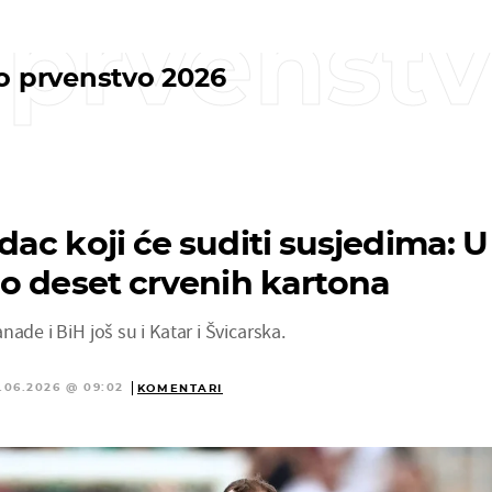
 prvenst
o prvenstvo 2026
ac koji će suditi susjedima: U
o deset crvenih kartona
ade i BiH još su i Katar i Švicarska.
.06.2026 @ 09:02
KOMENTARI