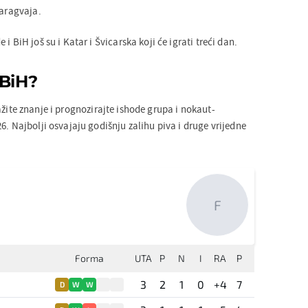
Paragvaja.
i BiH još su i Katar i Švicarska koji će igrati treći dan.
 BiH?
ažite znanje i prognozirajte ishode grupa i nokaut-
6. Najbolji osvajaju godišnju zalihu piva i druge vrijedne
F
Forma
UTA
P
N
I
RA
P
3
2
1
0
+4
7
D
W
W