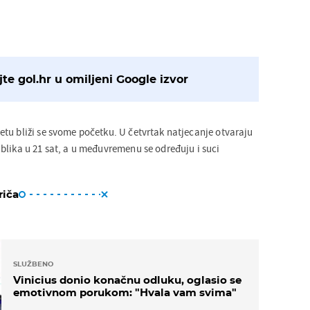
te gol.hr u omiljeni Google izvor
tu bliži se svome početku. U četvrtak natjecanje otvaraju
blika u 21 sat, a u međuvremenu se određuju i suci
riča
SLUŽBENO
Vinicius donio konačnu odluku, oglasio se
emotivnom porukom: "Hvala vam svima"