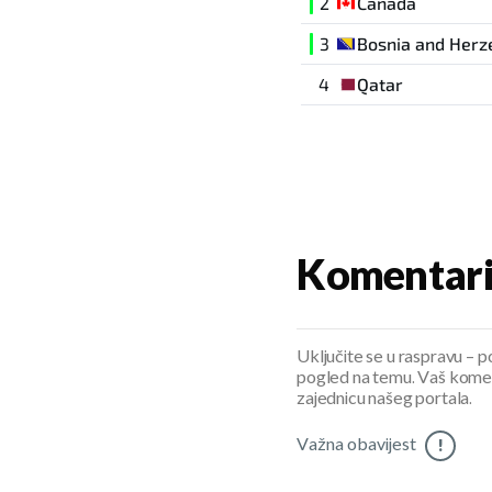
2
Canada
3
Bosnia and Herz
4
Qatar
Komentar
Uključite se u raspravu – pod
pogled na temu. Vaš koment
zajednicu našeg portala.
Važna obavijest
!