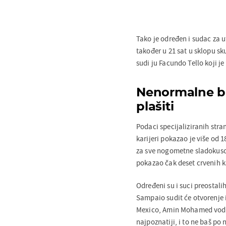
Tako je određen i sudac za 
također u 21 sat u sklopu sk
sudi ju Facundo Tello koji je
Nenormalne bro
plašiti
Podaci specijaliziranih stra
karijeri pokazao je više od 
za sve nogometne sladokusce
pokazao čak deset crvenih k
Određeni su i suci preostali
Sampaio sudit će otvorenje 
Mexico, Amin Mohamed vodit 
najpoznatiji, i to ne baš po