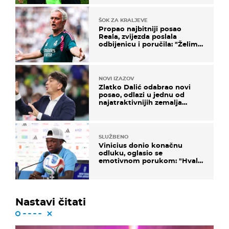
ŠOK ZA KRALJEVE
Propao najbitniji posao
Reala, zvijezda poslala
odbijenicu i poručila: "Želim
u Barcelonu"
NOVI IZAZOV
Zlatko Dalić odabrao novi
posao, odlazi u jednu od
najatraktivnijih zemalja
svijeta
SLUŽBENO
Vinicius donio konačnu
odluku, oglasio se
emotivnom porukom: "Hvala
vam svima"
Nastavi čitati