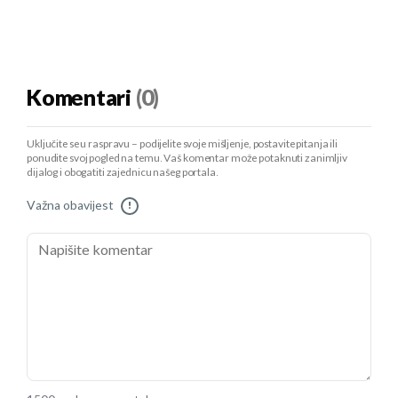
Komentari
(0)
Uključite se u raspravu – podijelite svoje mišljenje, postavite pitanja ili
ponudite svoj pogled na temu. Vaš komentar može potaknuti zanimljiv
dijalog i obogatiti zajednicu našeg portala.
Važna obavijest
!