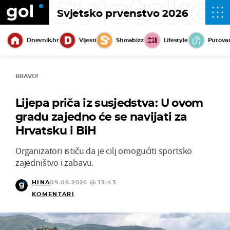
Svjetsko
Svjetsko prvenstvo 2026
Dnevnik.hr
Vijesti
Showbizz
Lifestyle
Putova
BRAVO!
Lijepa priča iz susjedstva: U ovom
gradu zajedno će se navijati za
Hrvatsku i BiH
Organizatori ističu da je cilj omogućiti sportsko
zajedništvo i zabavu.
HINA
09.06.2026 @ 13:43
KOMENTARI