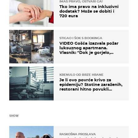
IMAŠ PRAVO, OSTVARI GA!
Tko ima pravo na inkluzivni
dodatak? Može se dobiti i
720 eura
STIGAO I ŠOK S BOOKINGA
VIDEO Gošća izazvala požar
luksuznog apartmana.
Vlasnik: "Dok je gorjelo,
smijali su se, pili i pokazivali
mi srednji prst"
KRENULO OD BRZE HRANE
Je li ovo povrće krivo za
epidemiju? Stotine zaraženih,
restorani hitno povukli
proizvod
SHOW
RASKOŠNA PROSLAVA