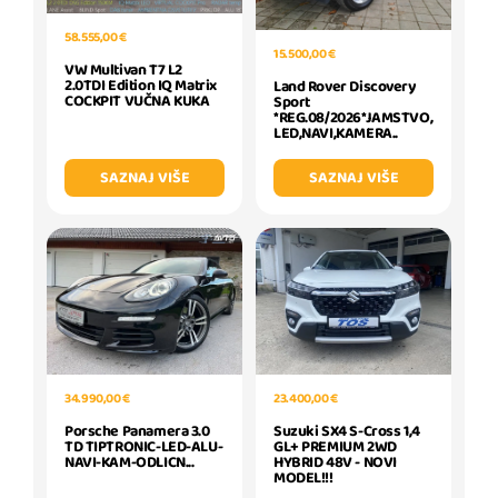
58.555,00 €
15.500,00 €
VW Multivan T7 L2
2.0TDI Edition IQ Matrix
Land Rover Discovery
COCKPIT VUČNA KUKA
Sport
*REG.08/2026*JAMSTVO,
LED,NAVI,KAMERA..
SAZNAJ VIŠE
SAZNAJ VIŠE
34.990,00 €
23.400,00 €
Porsche Panamera 3.0
Suzuki SX4 S-Cross 1,4
TD TIPTRONIC-LED-ALU-
GL+ PREMIUM 2WD
NAVI-KAM-ODLICN...
HYBRID 48V - NOVI
MODEL!!!