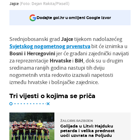
Jajce
(Foto: Dejan Rakita/Pixsell)
Dodajte gol.hr u omiljeni Google izvor
Srednjobosanski grad
Jajce
tijekom nadolazećeg
Svjetskog nogometnog prvenstva
bit će iznimka u
Bosni i Hercegovini
jer će građani zajednički navijati
za reprezentacije
Hrvatske
i
BiH
, dok su u drugim
sredinama ranijih godina nastupi tih dviju
nogometnih vrsta redovito izazivali napetosti
između hrvatske i bošnjačke zajednice.
Tri vijesti o kojima se priča
ŽALGIRIS RAZBIJEN
Golijada u Litvi: Hajduku
petarda i velika prednost
uoči uzvrata na Poljudu