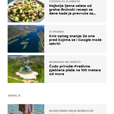
GOTOVO ZA 15 MINUTA
Najbolja ljetna salata od
graha: Brzinski recept za
dane kada je prevruće za
kuhanje
15 PITANJA
Kviz općeg znanja: Za one
pred kojima se i Google može
sakriti
NAJMANJA NA SVIJETU
Čudo prirode: Predivna
pješčana plaža na 100 metara
od mora
ZDRAVLJE
NAJSIGURNIJI OBLIK REKREACIJE