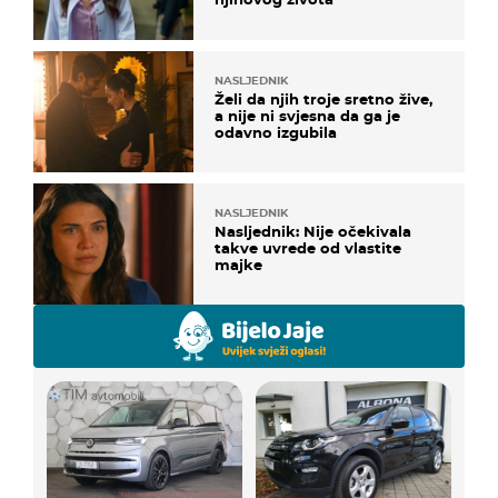
NASLJEDNIK
Želi da njih troje sretno žive,
a nije ni svjesna da ga je
odavno izgubila
NASLJEDNIK
Nasljednik: Nije očekivala
takve uvrede od vlastite
majke