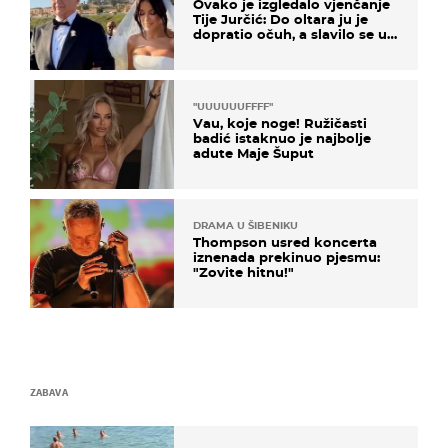
Ovako je izgledalo vjenčanje
Tije Jurčić: Do oltara ju je
dopratio očuh, a slavilo se uz
Olivera i Rozgu
"UUUUUUFFFF"
Vau, koje noge! Ružičasti
badić istaknuo je najbolje
adute Maje Šuput
DRAMA U ŠIBENIKU
Thompson usred koncerta
iznenada prekinuo pjesmu:
"Zovite hitnu!"
ZABAVA