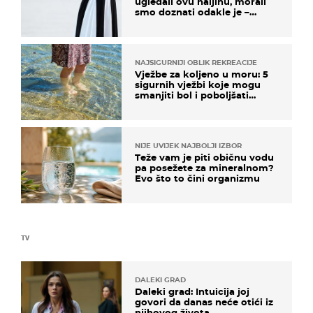
ugledali ovu haljinu, morali
smo doznati odakle je –
košta samo 18 eura
NAJSIGURNIJI OBLIK REKREACIJE
Vježbe za koljeno u moru: 5
sigurnih vježbi koje mogu
smanjiti bol i poboljšati
pokretljivost
NIJE UVIJEK NAJBOLJI IZBOR
Teže vam je piti običnu vodu
pa posežete za mineralnom?
Evo što to čini organizmu
TV
DALEKI GRAD
Daleki grad: Intuicija joj
govori da danas neće otići iz
njihovog života