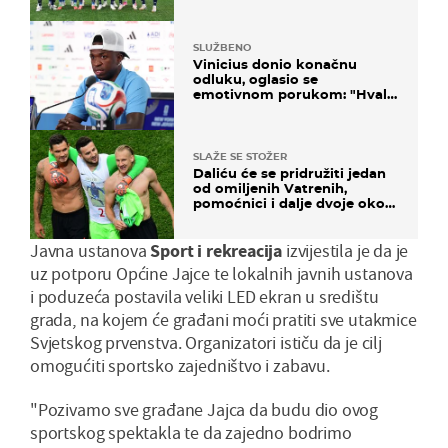
SLUŽBENO
Vinicius donio konačnu
odluku, oglasio se
emotivnom porukom: "Hvala
vam svima"
SLAŽE SE STOŽER
Daliću će se pridružiti jedan
od omiljenih Vatrenih,
pomoćnici i dalje dvoje oko
ponude
Javna ustanova
Sport i rekreacija
izvijestila je da je
uz potporu Općine Jajce te lokalnih javnih ustanova
i poduzeća postavila veliki LED ekran u središtu
grada, na kojem će građani moći pratiti sve utakmice
Svjetskog prvenstva. Organizatori ističu da je cilj
omogućiti sportsko zajedništvo i zabavu.
"Pozivamo sve građane Jajca da budu dio ovog
sportskog spektakla te da zajedno bodrimo