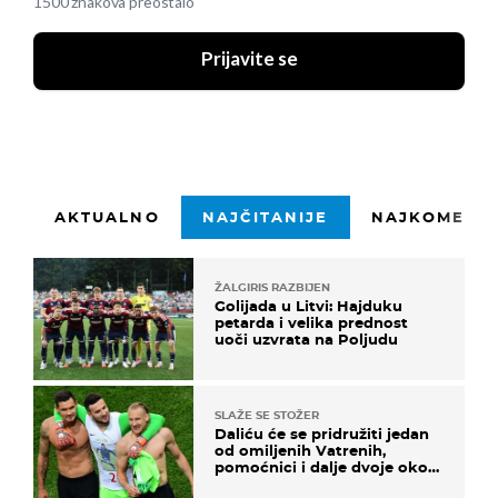
1500 znakova preostalo
Prijavite se
AKTUALNO
NAJČITANIJE
NAJKOMENTI
ŽALGIRIS RAZBIJEN
Golijada u Litvi: Hajduku
petarda i velika prednost
uoči uzvrata na Poljudu
SLAŽE SE STOŽER
Daliću će se pridružiti jedan
od omiljenih Vatrenih,
pomoćnici i dalje dvoje oko
ponude