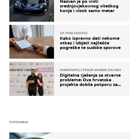
Nazvan je po vrsti
srednjovjekovnog viteškog
konja i visok samo metar
ZA POSLODAVCE
Kako ispravno dati nekome
otkaz i izbjeći najčešće
pogreške te sudske sporove
POKROVITELJ PHILIP MORRIS ZAGREB
Digitalna rješenja za stvarne
probleme: Dva hrvatska
projekta dobila potporu za
razvoj
PUTOVANJA