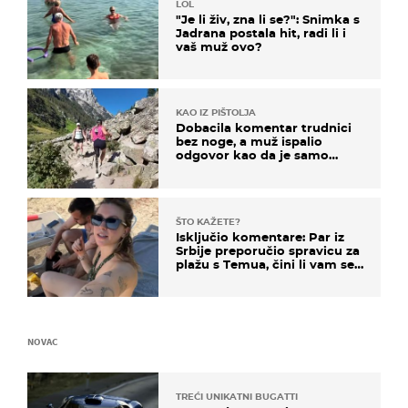
LOL
"Je li živ, zna li se?": Snimka s
Jadrana postala hit, radi li i
vaš muž ovo?
KAO IZ PIŠTOLJA
Dobacila komentar trudnici
bez noge, a muž ispalio
odgovor kao da je samo
čekao…
ŠTO KAŽETE?
Isključio komentare: Par iz
Srbije preporučio spravicu za
plažu s Temua, čini li vam se
ovo sigurnim?
NOVAC
TREĆI UNIKATNI BUGATTI