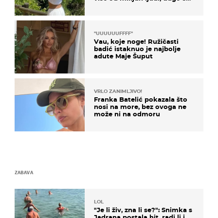
borila s opakom bolešću
"UUUUUUFFFF"
Vau, koje noge! Ružičasti
badić istaknuo je najbolje
adute Maje Šuput
VRLO ZANIMLJIVO!
Franka Batelić pokazala što
nosi na more, bez ovoga ne
može ni na odmoru
ZABAVA
LOL
"Je li živ, zna li se?": Snimka s
Jadrana postala hit, radi li i