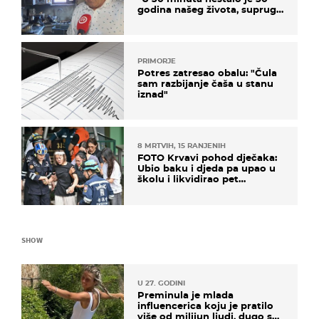
godina našeg života, supruga
i ja ne možemo oka sklopiti"
PRIMORJE
Potres zatresao obalu: "Čula
sam razbijanje čaša u stanu
iznad"
8 MRTVIH, 15 RANJENIH
FOTO Krvavi pohod dječaka:
Ubio baku i djeda pa upao u
školu i likvidirao pet
nastavnika
SHOW
U 27. GODINI
Preminula je mlada
influencerica koju je pratilo
više od milijun ljudi, dugo se