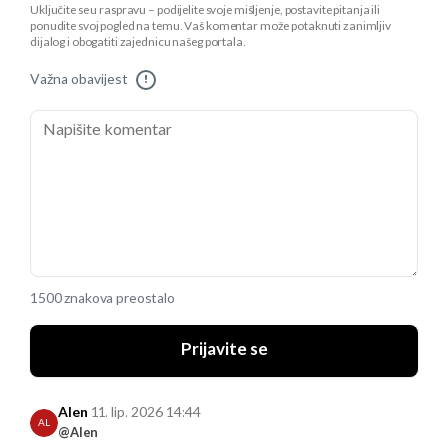
Uključite se u raspravu – podijelite svoje mišljenje, postavite pitanja ili
ponudite svoj pogled na temu. Vaš komentar može potaknuti zanimljiv
dijalog i obogatiti zajednicu našeg portala.
Važna obavijest
!
1500 znakova preostalo
Prijavite se
Alen
11. lip. 2026 14:44
AL
@Alen