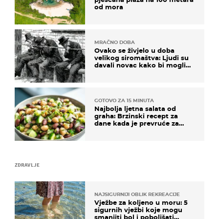
od mora
MRAČNO DOBA
Ovako se živjelo u doba
velikog siromaštva: Ljudi su
davali novac kako bi mogli
spavati na konopcima
GOTOVO ZA 15 MINUTA
Najbolja ljetna salata od
graha: Brzinski recept za
dane kada je prevruće za
kuhanje
ZDRAVLJE
NAJSIGURNIJI OBLIK REKREACIJE
Vježbe za koljeno u moru: 5
sigurnih vježbi koje mogu
smanjiti bol i poboljšati