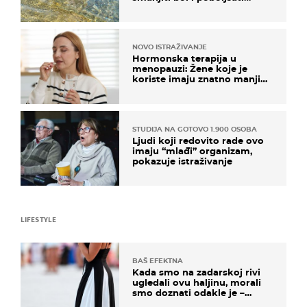
pokretljivost
NOVO ISTRAŽIVANJE
Hormonska terapija u
menopauzi: Žene koje je
koriste imaju znatno manji
rizik od ovoga
STUDIJA NA GOTOVO 1.900 OSOBA
Ljudi koji redovito rade ovo
imaju “mlađi” organizam,
pokazuje istraživanje
LIFESTYLE
BAŠ EFEKTNA
Kada smo na zadarskoj rivi
ugledali ovu haljinu, morali
smo doznati odakle je –
košta samo 18 eura