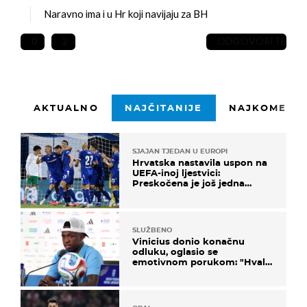
Naravno ima i u Hr koji navijaju za BH
0
2
ODGOVORITE
AKTUALNO
NAJČITANIJE
NAJKOMENTI
SJAJAN TJEDAN U EUROPI
Hrvatska nastavila uspon na
UEFA-inoj ljestvici:
Preskočena je još jedna
država
SLUŽBENO
Vinicius donio konačnu
odluku, oglasio se
emotivnom porukom: "Hvala
vam svima"