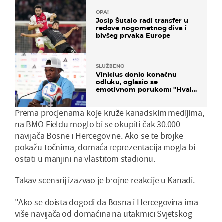
OPA!
Josip Šutalo radi transfer u
redove nogometnog diva i
bivšeg prvaka Europe
SLUŽBENO
Vinicius donio konačnu
odluku, oglasio se
emotivnom porukom: "Hvala
vam svima"
Prema procjenama koje kruže kanadskim medijima,
na BMO Fieldu moglo bi se okupiti čak 30.000
navijača Bosne i Hercegovine. Ako se te brojke
pokažu točnima, domaća reprezentacija mogla bi
ostati u manjini na vlastitom stadionu.
Takav scenarij izazvao je brojne reakcije u Kanadi.
"Ako se doista dogodi da Bosna i Hercegovina ima
više navijača od domaćina na utakmici Svjetskog