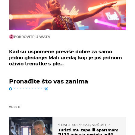
POKROVITELJ WATA
Kad su uspomene previše dobre za samo
jedno gledanje: Mali uređaj koji je još jednom
oživio trenutke s ple...
Pronađite što vas zanima
VIJESTI
"I DALJE SU PLESALI, VRIŠTALI..."
Turisti mu zapalili apartman:
"U 30 minuta nestalo je 50