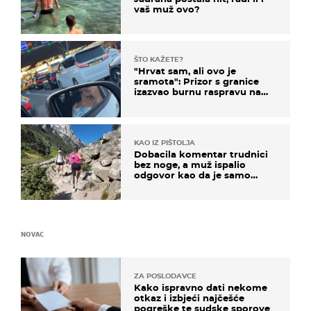
vaš muž ovo?
ŠTO KAŽETE?
"Hrvat sam, ali ovo je
sramota": Prizor s granice
izazvao burnu raspravu na
društvenim mrežama
KAO IZ PIŠTOLJA
Dobacila komentar trudnici
bez noge, a muž ispalio
odgovor kao da je samo
čekao…
NOVAC
ZA POSLODAVCE
Kako ispravno dati nekome
otkaz i izbjeći najčešće
pogreške te sudske sporove