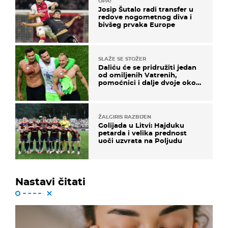
OPA!
Josip Šutalo radi transfer u
redove nogometnog diva i
bivšeg prvaka Europe
SLAŽE SE STOŽER
Daliću će se pridružiti jedan
od omiljenih Vatrenih,
pomoćnici i dalje dvoje oko
ponude
ŽALGIRIS RAZBIJEN
Golijada u Litvi: Hajduku
petarda i velika prednost
uoči uzvrata na Poljudu
Nastavi čitati