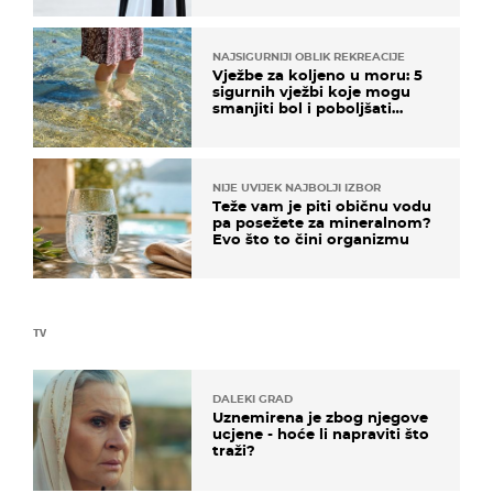
NAJSIGURNIJI OBLIK REKREACIJE
Vježbe za koljeno u moru: 5
sigurnih vježbi koje mogu
smanjiti bol i poboljšati
pokretljivost
NIJE UVIJEK NAJBOLJI IZBOR
Teže vam je piti običnu vodu
pa posežete za mineralnom?
Evo što to čini organizmu
TV
DALEKI GRAD
Uznemirena je zbog njegove
ucjene - hoće li napraviti što
traži?