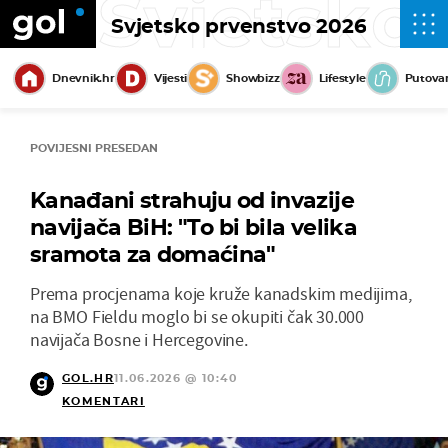
Svjetsko
Svjetsko prvenstvo 2026
Dnevnik.hr
Vijesti
Showbizz
Lifestyle
Putova
POVIJESNI PRESEDAN
Kanađani strahuju od invazije
navijača BiH: "To bi bila velika
sramota za domaćina"
Prema procjenama koje kruže kanadskim medijima,
na BMO Fieldu moglo bi se okupiti čak 30.000
navijača Bosne i Hercegovine.
GOL.HR
11.06.2026 @ 10:40
KOMENTARI