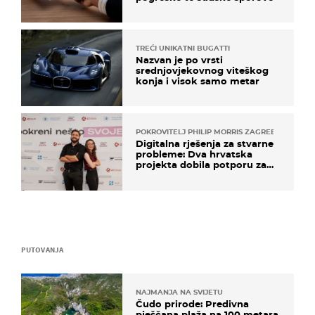
TREĆI UNIKATNI BUGATTI
Nazvan je po vrsti
srednjovjekovnog viteškog
konja i visok samo metar
POKROVITELJ PHILIP MORRIS ZAGREB
Digitalna rješenja za stvarne
probleme: Dva hrvatska
projekta dobila potporu za
razvoj
PUTOVANJA
NAJMANJA NA SVIJETU
Čudo prirode: Predivna
pješčana plaža na 100 metara