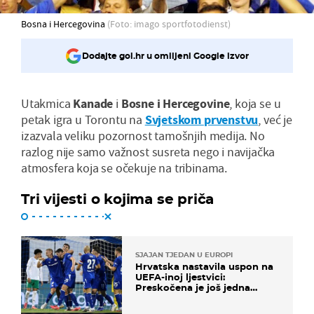
Bosna i Hercegovina
(Foto: imago sportfotodienst)
Dodajte gol.hr u omiljeni Google izvor
Utakmica
Kanade
i
Bosne
i
Hercegovine
, koja se u
petak igra u Torontu na
Svjetskom
prvenstvu
, već je
izazvala veliku pozornost tamošnjih medija. No
razlog nije samo važnost susreta nego i navijačka
atmosfera koja se očekuje na tribinama.
Tri vijesti o kojima se priča
SJAJAN TJEDAN U EUROPI
Hrvatska nastavila uspon na
UEFA-inoj ljestvici:
Preskočena je još jedna
država