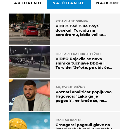
AKTUALNO
NAJČITANIJE
NAJKOMENTI
POJAVILA SE SNIMKA
VIDEO Bad Blue Boysi
dočekali Torcidu na
aerodromu, izbila velika
masovna tučnjava
CIPELARILI GA DOK JE LEŽAO
VIDEO Pojavila se nova
snimka tučnjave BBB-a i
Torcide: "Je*ote, pa ubit će
ga!"
AU, OVO JE RUŽNO
Poznati analitičar popljuvao
Hrgovića: "Lako ga je
pogoditi, ne kreće se, ne
koristi noge..."
IMALI SU RAZLOG
Crnogorci pognuli glave na
intoniranju himni u Zagrebu,