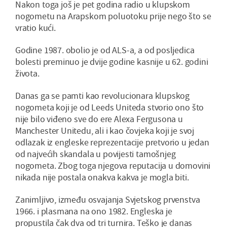
Nakon toga još je pet godina radio u klupskom
nogometu na Arapskom poluotoku prije nego što se
vratio kući.
Godine 1987. obolio je od ALS-a, a od posljedica
bolesti preminuo je dvije godine kasnije u 62. godini
života.
Danas ga se pamti kao revolucionara klupskog
nogometa koji je od Leeds Uniteda stvorio ono što
nije bilo viđeno sve do ere Alexa Fergusona u
Manchester Unitedu, ali i kao čovjeka koji je svoj
odlazak iz engleske reprezentacije pretvorio u jedan
od najvećih skandala u povijesti tamošnjeg
nogometa. Zbog toga njegova reputacija u domovini
nikada nije postala onakva kakva je mogla biti.
Zanimljivo, između osvajanja Svjetskog prvenstva
1966. i plasmana na ono 1982. Engleska je
propustila čak dva od tri turnira. Teško je danas