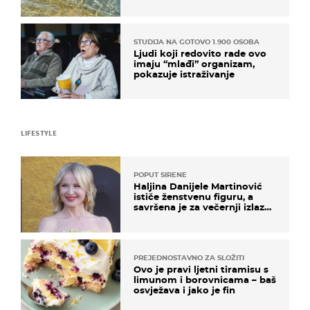
pokretljivost
STUDIJA NA GOTOVO 1.900 OSOBA
Ljudi koji redovito rade ovo
imaju “mlađi” organizam,
pokazuje istraživanje
LIFESTYLE
POPUT SIRENE
Haljina Danijele Martinović
ističe ženstvenu figuru, a
savršena je za večernji izlazak
na moru
PREJEDNOSTAVNO ZA SLOŽITI
Ovo je pravi ljetni tiramisu s
limunom i borovnicama – baš
osvježava i jako je fin