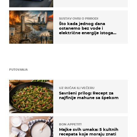
SUSTAV OVISI O PRIRODI
Što kada jednog dana
ostanemo bez vode i
električne energije istoga
dana?
PUTOVANJA
UZ RUČAK ILI VEČERU
Savršeni prilog: Recept za
najfinije mahune sa špekom
BON APPETIT!
Majke svih umaka: 5 kultnih
recepata koje moraju znati