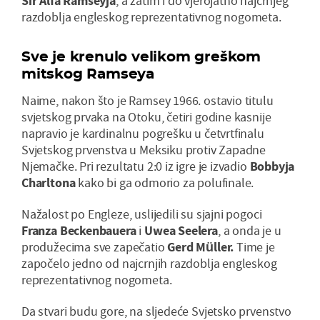
Sir Alfa Ramseyj
a
, a zatim i do vjerojatno najcrnjeg
razdoblja engleskog reprezentativnog nogometa.
Sve je krenulo velikom greškom
mitskog Ramseya
Naime, nakon što je Ramsey 1966. ostavio titulu
svjetskog prvaka na Otoku, četiri godine kasnije
napravio je kardinalnu pogrešku u četvrtfinalu
Svjetskog prvenstva u Meksiku protiv Zapadne
Njemačke. Pri rezultatu 2:0 iz igre je izvadio
Bobbyja
Charltona
kako bi ga odmorio za polufinale.
Nažalost po Engleze, uslijedili su sjajni pogoci
Franza Beckenbauera
i
Uwea Seelera
, a onda je u
produžecima sve zapečatio
Gerd Müller.
Time je
započelo jedno od najcrnjih razdoblja engleskog
reprezentativnog nogometa.
Da stvari budu gore, na sljedeće Svjetsko prvenstvo