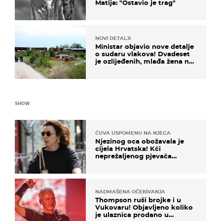
Matija: "Ostavio je trag"
NOVI DETALJI
Ministar objavio nove detalje
o sudaru vlakova! Dvadeset
je ozlijeđenih, mlađa žena na
intenzivnoj
SHOW
ČUVA USPOMENU NA NJEGA
Njezinog oca obožavala je
cijela Hrvatska! Kći
neprežaljenog pjevača
projurila špicom na dva
kotača
NADMAŠENA OČEKIVANJA
Thompson ruši brojke i u
Vukovaru! Objavljeno koliko
je ulaznica prodano u