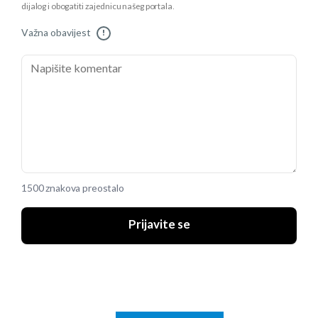
dijalog i obogatiti zajednicu našeg portala.
Važna obavijest
!
1500 znakova preostalo
Prijavite se