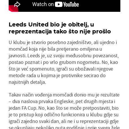
Leeds United bio je obitelj, u
reprezentacija tako što nije prošlo
U klubu je stvorio posebno zajedništvo, ali ujedno i
momčad koja nije bila pretjerano omiljena u
javnosti. Leeds je, uz svoju međusobnu povezanost,
postao poznat i po vrlo grubom nogometu. No, kao
što je već spomenuto, igrači su obožavali njegove
metode rada u kojima je protivnike secirao do
najsitnijih detalja.
Takav način vođenja momčadi donio mu je rezultate
– dva naslova prvaka Engleske, pet drugih mjesta i
jedan FA Cup. No, kao što se može pretpostaviti, bio
je to pristup koji odlično funkcionira u klubu gdje su
igrači zajedno svaki dan, ali ne i u reprezentaciji gdje
se okupljaju nekoliko puta godišnje i prije svega žele