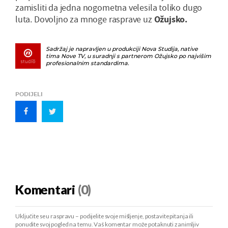
zamisliti da jedna nogometna velesila toliko dugo
luta. Dovoljno za mnoge rasprave uz
Ožujsko.
Sadržaj je napravljen u produkciji Nova Studija, native
tima Nove TV, u suradnji s partnerom Ožujsko po najvišim
profesionalnim standardima.
PODIJELI
Komentari
(0)
Uključite se u raspravu – podijelite svoje mišljenje, postavite pitanja ili
ponudite svoj pogled na temu. Vaš komentar može potaknuti zanimljiv