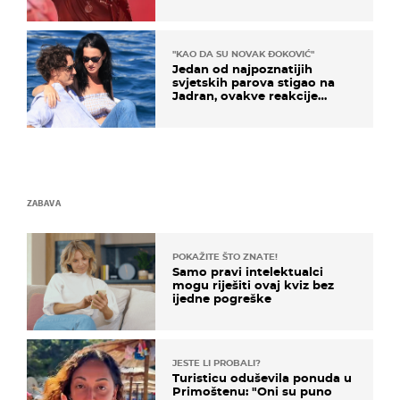
kratkom vremenu
"KAO DA SU NOVAK ĐOKOVIĆ"
Jedan od najpoznatijih
svjetskih parova stigao na
Jadran, ovakve reakcije
vjerojatno nisu očekivali
ZABAVA
POKAŽITE ŠTO ZNATE!
Samo pravi intelektualci
mogu riješiti ovaj kviz bez
ijedne pogreške
JESTE LI PROBALI?
Turisticu oduševila ponuda u
Primoštenu: "Oni su puno