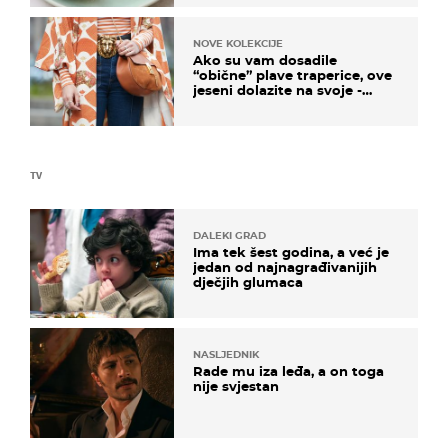
NOVE KOLEKCIJE
Ako su vam dosadile
“obične” plave traperice, ove
jeseni dolazite na svoje -
izdvajamo 15 hit modela
TV
DALEKI GRAD
Ima tek šest godina, a već je
jedan od najnagrađivanijih
dječjih glumaca
NASLJEDNIK
Rade mu iza leđa, a on toga
nije svjestan