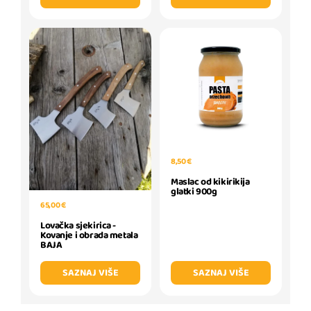
8,50 €
Maslac od kikirikija
glatki 900g
65,00 €
Lovačka sjekirica -
Kovanje i obrada metala
BAJA
SAZNAJ VIŠE
SAZNAJ VIŠE