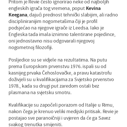
Pritom je Revie često ignorirao neke od najboljih
engleskih igrača tog vremena, poput
Kevina
Keegana
, dajući prednost tehnički slabijim, ali radno
discipliniranijim nogometašima čiji je profil
podsjećao na njegove igrače iz Leedsa. Iako je
Engleska tada imala iznimno talentirane pojedince,
oni jednostavno nisu odgovarali njegovoj
nogometnoj filozofiji.
Posljedice su se vidjele na rezultatima. Na putu
prema Europskom prvenstvu 1976. ispali su od
kasnijeg prvaka Čehoslovačke, a pravu katastrofu
doživjeli su u kvalifikacijama za Svjetsko prvenstvo
1978., kada su drugi put zaredom ostali bez
plasmana na svjetsku smotru.
Kvalifikacije su započeli porazom od Italije u Rimu,
nakon čega je krenuo veliki medijski pritisak. Revie je
postajao sve paranoičniji i uvjeren da će ga Savez
svakog trenutka smijeniti.