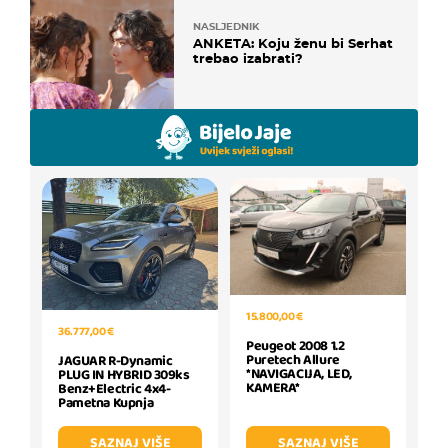
NASLJEDNIK
ANKETA: Koju ženu bi Serhat
trebao izabrati?
15.800,00 €
36.777,00 €
Peugeot 2008 1.2
Puretech Allure
JAGUAR R-Dynamic
*NAVIGACIJA, LED,
PLUG IN HYBRID 309ks
KAMERA*
Benz+Electric 4x4-
Pametna Kupnja
SAZNAJ VIŠE
SAZNAJ VIŠE