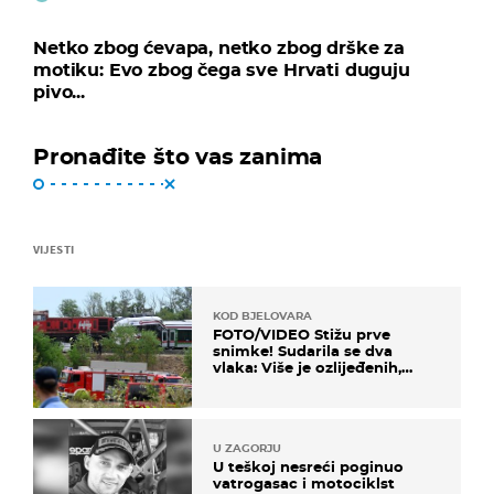
Netko zbog ćevapa, netko zbog drške za
motiku: Evo zbog čega sve Hrvati duguju
pivo...
Pronađite što vas zanima
VIJESTI
KOD BJELOVARA
FOTO/VIDEO Stižu prve
snimke! Sudarila se dva
vlaka: Više je ozlijeđenih,
hitne službe na terenu
U ZAGORJU
U teškoj nesreći poginuo
vatrogasac i motociklst