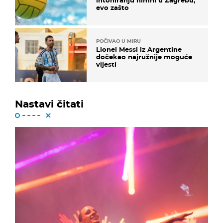
evo zašto
POČIVAO U MIRU
Lionel Messi iz Argentine
dočekao najružnije moguće
vijesti
Nastavi čitati