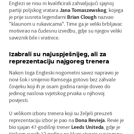
Englezi se nisu ni kvalificirali zahvaljujući sjajnoj
partiji poljskog vratara
Jana Tomaszewskog
, kojega
je prije susreta legendarni
Brian Clough
nazvao
"klaunom u rukavicama". Time ga je veliki brbljavac
motivirao na čudesnu izvedbu, gdje su njegov veliki
saveznik bile i vratnice.
Izabrali su najuspješnijeg, ali za
reprezentaciju najgoreg trenera
Nakon toga Engleski nogometni savez napravio je
novi šok i smijenio Ramseyja gotovo bez zahvale
čovjeku koji ih je osam godina ranije doveo do
jedinog naslova svjetskog prvaka u njihovoj
povijesti.
U velikom izboru trenera koji su željeli preuzeti
reprezentaciju izbor je pao na
Dona Revieja
. Revie je
bio sjajan 47-godišnji trener
Leeds Uniteda
, gdje je
tijekom svojih 13 godina na klupi stvorio svojevrsnu