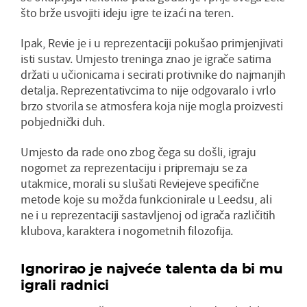
što brže usvojiti ideju igre te izaći na teren.
Ipak, Revie je i u reprezentaciji pokušao primjenjivati
isti sustav. Umjesto treninga znao je igrače satima
držati u učionicama i secirati protivnike do najmanjih
detalja. Reprezentativcima to nije odgovaralo i vrlo
brzo stvorila se atmosfera koja nije mogla proizvesti
pobjednički duh.
Umjesto da rade ono zbog čega su došli, igraju
nogomet za reprezentaciju i pripremaju se za
utakmice, morali su slušati Reviejeve specifične
metode koje su možda funkcionirale u Leedsu, ali
ne i u reprezentaciji sastavljenoj od igrača različitih
klubova, karaktera i nogometnih filozofija.
Ignorirao je najveće talenta da bi mu
igrali radnici