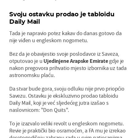
Svoju ostavku prodao je tabloidu
Daily Mail
Tada je napravio potez kakav do danas gotovo da
nije viđen u engleskom nogometu.
Bez da je obavijestio svoje poslodavce iz Saveza,
otputovao je u
Ujedinjene Arapske Emirate
gdje je
nakon pregovora prihvatio mjesto izbornika uz tada
astronomsku plaću.
Da stvar bude gora, svoju odluku nije prvo priopćio
Savezu. Ostavku je ekskluzivno prodao tabloidu
Daily Mail, koji je već sljedećeg jutra izašao s
naslovnicom: "Don Quits".
To je izazvalo veliki revolt u engleskom nogometu.
Revie je praktički bio osramoćen, a FA mu je izrekao
desetogodišnju zabranu rada u svim natjecanjima