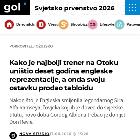
Svjetsko
Svjetsko prvenstvo 2026
Dnevnik.hr
Vijesti
Showbizz
Lifestyle
Putova
POKROVITELJ OŽUJSKO
Kako je najbolji trener na Otoku
uništio deset godina engleske
reprezentacije, a onda svoju
ostavku prodao tabloidu
Nakon što je Engleska smijenila legendarnog Sira
Alfa Ramseya, čovjeka koji ih je doveo do svjetske
titulu, novo doba Gordog Albiona trebao je donijeti
Don Revie.
NOVA STUDIO
17.06.2026 @ 13:26