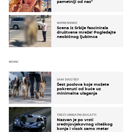
pametniji od nas"
IMPRESIVNO!
Scena iz Srbije fascinirala
društvene mreže! Pogledajte
neobičnog ljubimca
NOVAC
SAM SVOJ ŠEF
Šest poslova koje možete
pokrenuti od kuće uz
minimalna ulaganja
TREĆI UNIKATNI BUGATTI
Nazvan je po vrsti
srednjovjekovnog viteškog
konja i visok samo metar