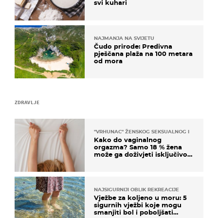
svi kuhari
NAJMANJA NA SVIJETU
Čudo prirode: Predivna
pješčana plaža na 100 metara
od mora
ZDRAVLJE
"VRHUNAC" ŽENSKOG SEKSUALNOG ISKUSTVA
Kako do vaginalnog
orgazma? Samo 18 % žena
može ga doživjeti isključivo
na ovaj način
NAJSIGURNIJI OBLIK REKREACIJE
Vježbe za koljeno u moru: 5
sigurnih vježbi koje mogu
smanjiti bol i poboljšati