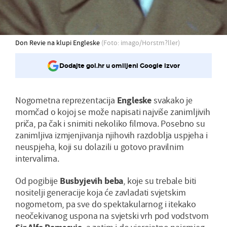
Don Revie na klupi Engleske
(Foto: imago/Horstm?ller)
Dodajte gol.hr u omiljeni Google izvor
Nogometna reprezentacija
Engleske
svakako je
momčad o kojoj se može napisati najviše zanimljivih
priča, pa čak i snimiti nekoliko filmova. Posebno su
zanimljiva izmjenjivanja njihovih razdoblja uspjeha i
neuspjeha, koji su dolazili u gotovo pravilnim
intervalima.
Od pogibije
Busbyjevih beba
, koje su trebale biti
nositelji generacije koja će zavladati svjetskim
nogometom, pa sve do spektakularnog i itekako
neočekivanog uspona na svjetski vrh pod vodstvom