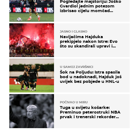
Pogledajte majstoriju: Joško
Gvardiol jednim potezom
izbrisao cijelu momčad
Atletica
JASNO I GLASNO
Navijačima Hajduka
prekipjelo nakon Istre: Evo
što su skandirali upravi i
predsjedniku Biliću
U SAMOJ ZAVRŠNICI
Šok na Poljudu: Istra spasila
bod u nadoknadi, Hajduk još
uvijek bez pobjede u HNL-u
POČIVAO U MIRU
Tuga u svijetu košarke:
Preminuo peterostruki NBA
prvak i trenerski rekorder
lige