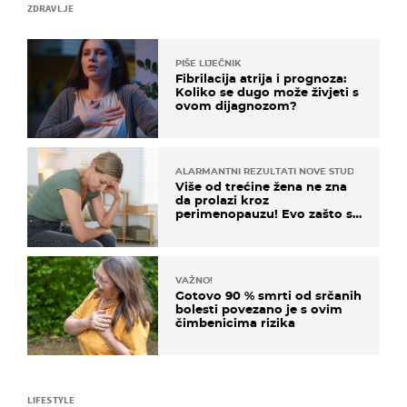
ZDRAVLJE
PIŠE LIJEČNIK
Fibrilacija atrija i prognoza:
Koliko se dugo može živjeti s
ovom dijagnozom?
ALARMANTNI REZULTATI NOVE STUDIJE
Više od trećine žena ne zna
da prolazi kroz
perimenopauzu! Evo zašto su
simptomi toliko zbunjujući
VAŽNO!
Gotovo 90 % smrti od srčanih
bolesti povezano je s ovim
čimbenicima rizika
LIFESTYLE