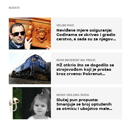
VIJESTI
VELIKI PAD
Neviđene mjere osiguranja:
Godinama se skrivao i gradio
carstvo, a sada su za njegovo
izručenje naručili posebno
vozilo
NOVI INCIDENT NA PRUZI
HŽ otkrio što se dogodilo sa
strojovođom koji je prošao
kroz crveno: Pokrenut
inspekcijski nadzor
NOVA ODLUKA SUDA
Slučaj pun propusta:
Smanjuje se broj optuženih
za otmicu i ubojstvo male
Danke