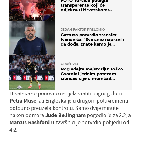
FOTO Torcida podigla
transparente koji će
odjeknuti Hrvatskom:
Prozvali "moralne vertikale"
JEDAN FAKTOR PRELOMIO
Gattuso potvrdio transfer
Ivanovića: "Sve smo napravili
da dođe, znate kamo je
otišao..."
ODUŠEVIO
Pogledajte majstoriju: Joško
Gvardiol jednim potezom
izbrisao cijelu momčad
Atletica
Hrvatska se ponovno uspjela vratiti u igru golom
Petra
Muse
, ali Engleska je u drugom poluvremenu
potpuno preuzela kontrolu. Samo dvije minute
nakon odmora
Jude
Bellingham
pogodio je za 3:2, a
Marcus
Rashford
u završnici je potvrdio pobjedu od
4:2.