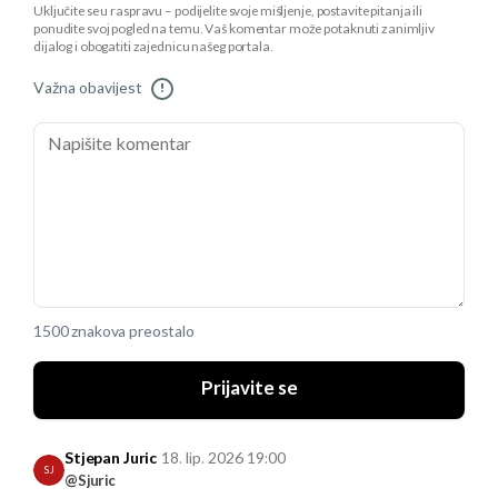
Uključite se u raspravu – podijelite svoje mišljenje, postavite pitanja ili
ponudite svoj pogled na temu. Vaš komentar može potaknuti zanimljiv
dijalog i obogatiti zajednicu našeg portala.
Važna obavijest
!
1500 znakova preostalo
Prijavite se
Stjepan Juric
18. lip. 2026 19:00
SJ
@Sjuric