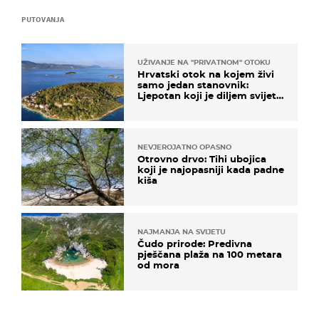
PUTOVANJA
UŽIVANJE NA "PRIVATNOM" OTOKU
Hrvatski otok na kojem živi
samo jedan stanovnik:
Ljepotan koji je diljem svijeta
poznat po svojem "bijelom
zlatu"
NEVJEROJATNO OPASNO
Otrovno drvo: Tihi ubojica
koji je najopasniji kada padne
kiša
NAJMANJA NA SVIJETU
Čudo prirode: Predivna
pješčana plaža na 100 metara
od mora