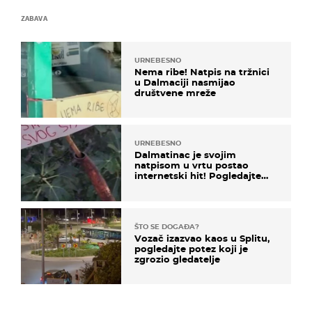
ZABAVA
URNEBESNO
Nema ribe! Natpis na tržnici
u Dalmaciji nasmijao
društvene mreže
URNEBESNO
Dalmatinac je svojim
natpisom u vrtu postao
internetski hit! Pogledajte
što je napisao
ŠTO SE DOGAĐA?
Vozač izazvao kaos u Splitu,
pogledajte potez koji je
zgrozio gledatelje