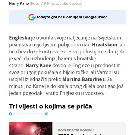
Harry Kane
(Foto: AP Photo/Julio Cortez)
Dodajte gol.hr u omiljeni Google izvor
Engleska
je otvorila svoje natjecanje na Svjetskom
prvenstvu uvjerljivom pobjedom nad
Hrvatskom
, ali
ne i bez doze kontroverze. Prvo poluvrijeme donijelo
je veći dio uzbuđenja, barem s hrvatske
strane.
Harry
Kane
doveo je Engleze u prednost iz
svog drugog pokušaja s bijele točke, ali Vatreni su
uspjeli izjednačiti preko
Martina
Baturine
u 36.
minuti, no Kane je do kraja prvog dijela postigao još
jedan pogodak i vratio Englesku u vodstvo.
Tri vijesti o kojima se priča
POGLEDAJTE PORUKU