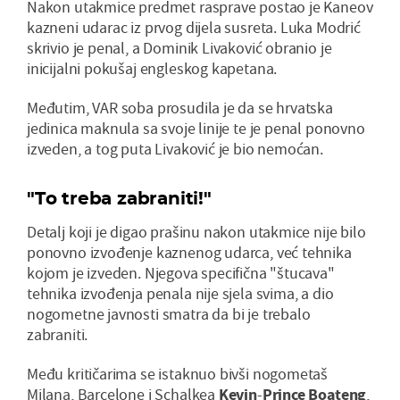
Nakon utakmice predmet rasprave postao je Kaneov
kazneni udarac iz prvog dijela susreta. Luka Modrić
skrivio je penal, a Dominik Livaković obranio je
inicijalni pokušaj engleskog kapetana.
Međutim, VAR soba prosudila je da se hrvatska
jedinica maknula sa svoje linije te je penal ponovno
izveden, a tog puta Livaković je bio nemoćan.
"To treba zabraniti!"
Detalj koji je digao prašinu nakon utakmice nije bilo
ponovno izvođenje kaznenog udarca, već tehnika
kojom je izveden. Njegova specifična "štucava"
tehnika izvođenja penala nije sjela svima, a dio
nogometne javnosti smatra da bi je trebalo
zabraniti.
Među kritičarima se istaknuo bivši nogometaš
Milana, Barcelone i Schalkea
Kevin
-
Prince
Boateng
,