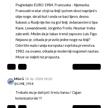
Pogledajte EURO 1984. Francuska - Njemacka.
Francuski vratar stoji na liniji i potom skoci naprijed s
obje noge, skrati kut i onda se baci lijevo, desno.
Subasic u Rusiji nije bio na gol liniji.
Jedanaesterci tipa
Kane, Lewandowski, Jorginho Frello, Neymar treba
zabraniti. Mislim da je takav trend zapoceo Luis Figo.
Nejasno je, otkada je pravilo jedne noge na liniji?
Odvrtite malo ranija europska i svjetska prvenstva.
1982. na ovamo, otkada je moderniji nogomet nastao.
Moze se vidjeti niz propusta.
0
0
ODGOVORITE
Mile G
18. lip. 2026 18:26
@LUNE_1958
Trebalo mu je dati još i treću šansu ! Cigan
kolonizatorski !!!
3
0
ODGOVORITE