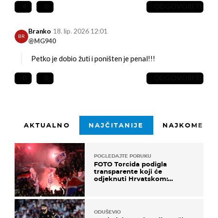
4
0
ODGOVORITE
Branko
18. lip. 2026 12:01
BR
@MG940
Petko je dobio žuti i poništen je penal!!!
0
0
ODGOVORITE
AKTUALNO
NAJČITANIJE
NAJKOMENTI
POGLEDAJTE PORUKU
FOTO Torcida podigla
transparente koji će
odjeknuti Hrvatskom:
Prozvali "moralne vertikale"
ODUŠEVIO