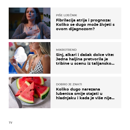
PIŠE LIJEČNIK
Fibrilacija atrija i prognoza:
Koliko se dugo može živjeti s
ovom dijagnozom?
MIKROTREND
Sinj, alkari i dašak dolce vite:
Jedna haljina pretvorila je
tribine u scenu iz talijanskog
filma
DOBRO JE ZNATI
Koliko dugo narezana
lubenica smije stajati u
hladnjaku i kada je više nije
sigurno jesti?
TV