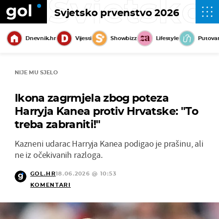
Svjetsko
Svjetsko prvenstvo 2026
Dnevnik.hr
Vijesti
Showbizz
Lifestyle
Putova
NIJE MU SJELO
Ikona zagrmjela zbog poteza
Harryja Kanea protiv Hrvatske: "To
treba zabraniti!"
Kazneni udarac Harryja Kanea podigao je prašinu, ali
ne iz očekivanih razloga.
GOL.HR
18.06.2026 @ 10:53
KOMENTARI