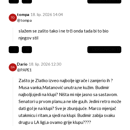
tompa
18. lip. 2026 14:04
TO
@tompa
slažem se zašto tako i ne trči onda
tada bi to bio
njegov stil
3
0
ODGOVORITE
Dario
18. lip. 2026 12:30
DA
@PAPE1
Zašto je Zlatko izveo najbolje igrače i zamjerio ih ?
Musa vanka,Matanović unutra,ne kužim. Budimir
najbolji,sjedi na klupi? Ništa mi nije jasno sa sastavom.
Senatori u prvom planu,a ne ide ga,ih. Jedini retro može
dati gol je na klupi? Sve je zbunjujuće. Marco mjenjač
utakmicu i ritam,a sjedi na klupi. Budimir zabija svaku
drugu u LA ligi,a ovamo grije klupu????