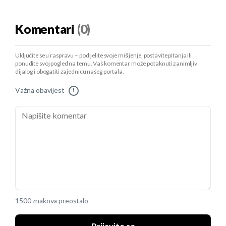
Komentari
(0)
Uključite se u raspravu – podijelite svoje mišljenje, postavite pitanja ili
ponudite svoj pogled na temu. Vaš komentar može potaknuti zanimljiv
dijalog i obogatiti zajednicu našeg portala.
Važna obavijest
!
1500 znakova preostalo