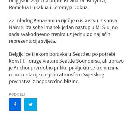
belgijskih zvijezda poput Kevina De Bruynea,
Romelua Lukakua i Jeremyja Dokua.
Za mladog Kanađanina riječ je o iskustvu iz snova.
Naime, iza sebe ima tek jedan nastup u MLS-u, no
sada svakodnevno trenira uz jednu od najjačih
reprezentacija svijeta.
Belgijci će tijekom boravka u Seattleu po potrebi
koristiti i druge vratare Seattle Soundersa, ali upravo
je Anchor prvi dobio priliku priključiti se treninzima
reprezentacije i osjetiti atmosferu Svjetskog
prvenstva iz neposredne blizine.
PODIJELI