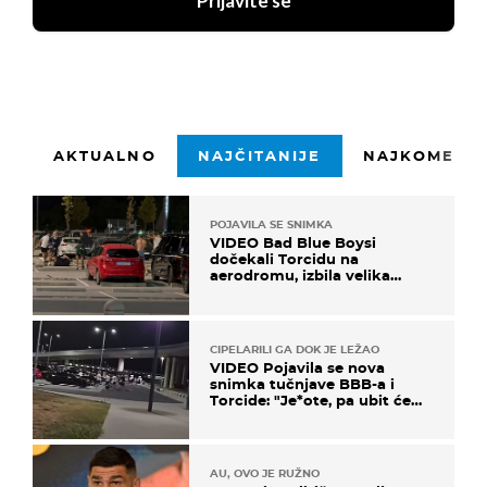
Prijavite se
AKTUALNO
NAJČITANIJE
NAJKOMENTI
POJAVILA SE SNIMKA
VIDEO Bad Blue Boysi
dočekali Torcidu na
aerodromu, izbila velika
masovna tučnjava
CIPELARILI GA DOK JE LEŽAO
VIDEO Pojavila se nova
snimka tučnjave BBB-a i
Torcide: "Je*ote, pa ubit će
ga!"
AU, OVO JE RUŽNO