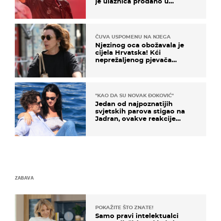
je ulaznica prodano u
kratkom vremenu
ČUVA USPOMENU NA NJEGA
Njezinog oca obožavala je
cijela Hrvatska! Kći
neprežaljenog pjevača
projurila špicom na dva
kotača
"KAO DA SU NOVAK ĐOKOVIĆ"
Jedan od najpoznatijih
svjetskih parova stigao na
Jadran, ovakve reakcije
vjerojatno nisu očekivali
ZABAVA
POKAŽITE ŠTO ZNATE!
Samo pravi intelektualci