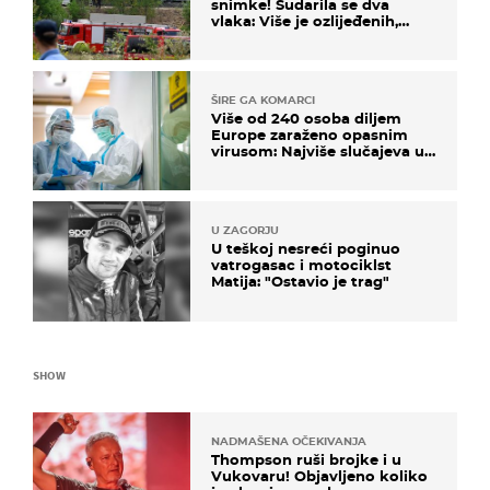
snimke! Sudarila se dva
vlaka: Više je ozlijeđenih,
hitne službe na terenu
ŠIRE GA KOMARCI
Više od 240 osoba diljem
Europe zaraženo opasnim
virusom: Najviše slučajeva u
našem susjedstvu
U ZAGORJU
U teškoj nesreći poginuo
vatrogasac i motociklst
Matija: "Ostavio je trag"
SHOW
NADMAŠENA OČEKIVANJA
Thompson ruši brojke i u
Vukovaru! Objavljeno koliko