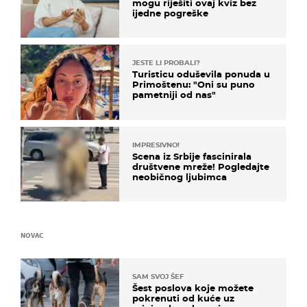
mogu riješiti ovaj kviz bez
ijedne pogreške
JESTE LI PROBALI?
Turisticu oduševila ponuda u
Primoštenu: "Oni su puno
pametniji od nas"
IMPRESIVNO!
Scena iz Srbije fascinirala
društvene mreže! Pogledajte
neobičnog ljubimca
NOVAC
SAM SVOJ ŠEF
Šest poslova koje možete
pokrenuti od kuće uz