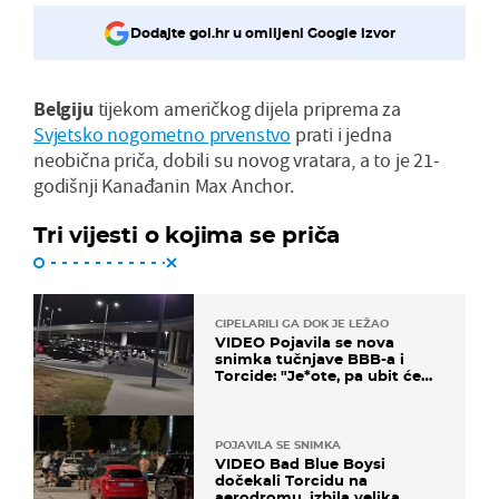
Dodajte gol.hr u omiljeni Google izvor
Belgiju
tijekom američkog dijela priprema za
Svjetsko nogometno prvenstvo
prati i jedna
neobična priča, dobili su novog vratara, a to je 21-
godišnji Kanađanin Max Anchor.
Tri vijesti o kojima se priča
CIPELARILI GA DOK JE LEŽAO
VIDEO Pojavila se nova
snimka tučnjave BBB-a i
Torcide: "Je*ote, pa ubit će
ga!"
POJAVILA SE SNIMKA
VIDEO Bad Blue Boysi
dočekali Torcidu na
aerodromu, izbila velika