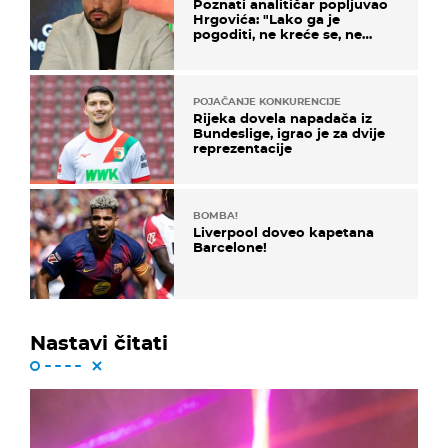
Poznati analitičar popljuvao
Hrgovića: "Lako ga je
pogoditi, ne kreće se, ne
koristi noge..."
POJAČANJE KONKURENCIJE
Rijeka dovela napadača iz
Bundeslige, igrao je za dvije
reprezentacije
BOMBA!
Liverpool doveo kapetana
Barcelone!
Nastavi čitati