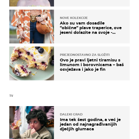
NOVE KOLEKCIJE
Ako su vam dosadile
“obične” plave traperice, ove
jeseni dolazite na svoje -
izdvajamo 15 hit modela
PREJEDNOSTAVNO ZA SLOŽITI
Ovo je pravi ljetni tiramisu s
limunom i borovnicama – baš
osvježava i jako je fin
TV
DALEKI GRAD
Ima tek šest godina, a već je
jedan od najnagrađivanijih
dječjih glumaca