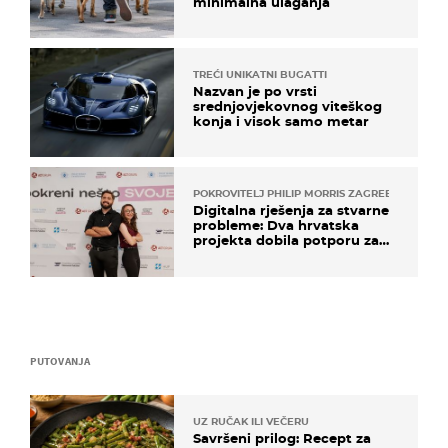
minimalna ulaganja
TREĆI UNIKATNI BUGATTI
Nazvan je po vrsti
srednjovjekovnog viteškog
konja i visok samo metar
POKROVITELJ PHILIP MORRIS ZAGREB
Digitalna rješenja za stvarne
probleme: Dva hrvatska
projekta dobila potporu za
razvoj
PUTOVANJA
UZ RUČAK ILI VEČERU
Savršeni prilog: Recept za