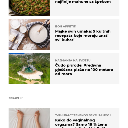
najfinije mahune sa špekom
BON APPETIT!
Majke svih umaka: 5 kultnih
recepata koje moraju znati
svi kuhari
NAJMANJA NA SVIJETU
Čudo prirode: Predivna
pješčana plaža na 100 metara
od mora
ZDRAVLJE
"VRHUNAC" ŽENSKOG SEKSUALNOG ISKUSTVA
Kako do vaginalnog
orgazma? Samo 18 % žena