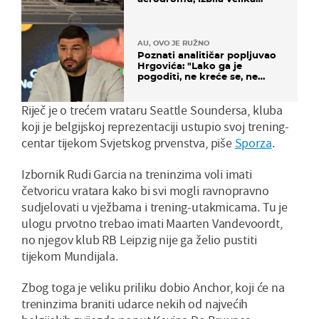
masovna tučnjava
AU, OVO JE RUŽNO
Poznati analitičar popljuvao
Hrgovića: "Lako ga je
pogoditi, ne kreće se, ne
koristi noge..."
Riječ je o trećem vrataru Seattle Soundersa, kluba
koji je belgijskoj reprezentaciji ustupio svoj trening-
centar tijekom Svjetskog prvenstva, piše
Sporza
.
Izbornik Rudi Garcia na treninzima voli imati
četvoricu vratara kako bi svi mogli ravnopravno
sudjelovati u vježbama i trening-utakmicama. Tu je
ulogu prvotno trebao imati Maarten Vandevoordt,
no njegov klub RB Leipzig nije ga želio pustiti
tijekom Mundijala.
Zbog toga je veliku priliku dobio Anchor, koji će na
treninzima braniti udarce nekih od najvećih