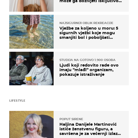
može ga doživjeti isključivo
na ovaj način
NAJSIGURNIJI OBLIK REKREACIJE
Vježbe za koljeno u moru: 5
sigurnih vježbi koje mogu
smanjiti bol i poboljšati
pokretljivost
STUDIJA NA GOTOVO 1.900 OSOBA
Ljudi koji redovito rade ovo
imaju “mlađi” organizam,
pokazuje istraživanje
LIFESTYLE
POPUT SIRENE
Haljina Danijele Martinović
ističe ženstvenu figuru, a
savršena je za večernji izlazak
na moru