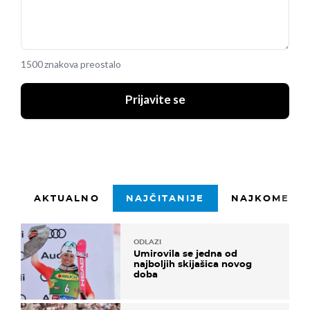
1500 znakova preostalo
Prijavite se
AKTUALNO
NAJČITANIJE
NAJKOMENTI
ODLAZI
Umirovila se jedna od
najboljih skijašica novog
doba