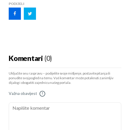
PODIJELI
Komentari
(0)
Uključite se u raspravu – podijelite svoje mišljenje, postavite pitanja ili
ponudite svoj pogled na temu. Vaš komentar može potaknuti zanimljiv
dijalog i obogatiti zajednicu našeg portala.
Važna obavijest
!