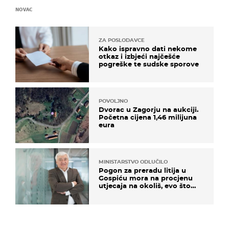
NOVAC
ZA POSLODAVCE
Kako ispravno dati nekome
otkaz i izbjeći najčešće
pogreške te sudske sporove
POVOLJNO
Dvorac u Zagorju na aukciji.
Početna cijena 1,46 milijuna
eura
MINISTARSTVO ODLUČILO
Pogon za preradu litija u
Gospiću mora na procjenu
utjecaja na okoliš, evo što
kaže ulagač