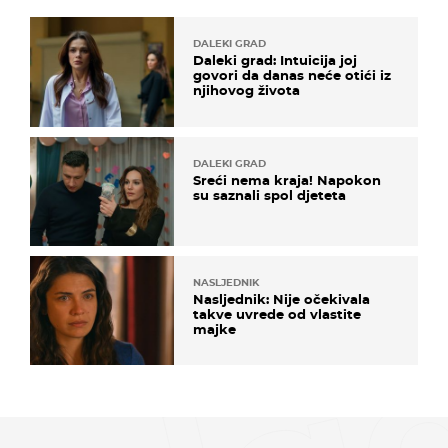
DALEKI GRAD
Daleki grad: Intuicija joj
govori da danas neće otići iz
njihovog života
DALEKI GRAD
Sreći nema kraja! Napokon
su saznali spol djeteta
NASLJEDNIK
Nasljednik: Nije očekivala
takve uvrede od vlastite
majke