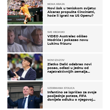
NEMA KRAJA
Novi šok u teniskom svijetu:
Alcaraz propušta Cincinatti,
hoće li igrati na US Openu?
SVE OBJAVIO
VIDEO Australac ošišao
Modrića i pokazao novu
Lukinu frizuru
NOVI IZAZOV
Zlatko Dalić odabrao novi
posao, odlazi u jednu od
najatraktivnijih zemalja
svijeta
UZDRMANA STOLICA
Infantino se ispričao za svoje
posljednje poteze, FIFA
donijela odluku o njegovoj
sudbini