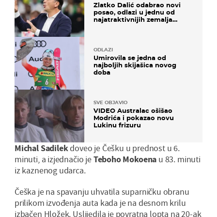
Zlatko Dalić odabrao novi
posao, odlazi u jednu od
najatraktivnijih zemalja
svijeta
ODLAZI
Umirovila se jedna od
najboljih skijašica novog
doba
SVE OBJAVIO
VIDEO Australac ošišao
Modrića i pokazao novu
Lukinu frizuru
Michal Sadilek
doveo je Češku u prednost u 6.
minuti, a izjednačio je
Teboho Mokoena
u 83. minuti
iz kaznenog udarca.
Češka je na spavanju uhvatila suparničku obranu
prilikom izvođenja auta kada je na desnom krilu
izbačen Hložek. Uslijedila je povratna lopta na 20-ak