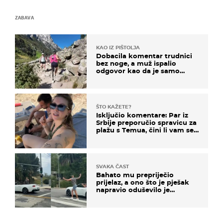
ZABAVA
KAO IZ PIŠTOLJA
Dobacila komentar trudnici
bez noge, a muž ispalio
odgovor kao da je samo
čekao…
ŠTO KAŽETE?
Isključio komentare: Par iz
Srbije preporučio spravicu za
plažu s Temua, čini li vam se
ovo sigurnim?
SVAKA ČAST
Bahato mu prepriječio
prijelaz, a ono što je pješak
napravio oduševilo je
društvene mreže