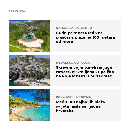
PUTOVANJA
NAJMANJA NA SVIJETU
Čudo prirode: Predivna
pješčana plaža na 100 metara
od mora
NEDALEKO OD PLOČA
Skriveni vojni tuneli na jugu
Hrvatske: Omiljena kupališta
na koja lokalci u miru dolaze
roniti i skakati u more
POKROVITELJ CORONA
Među 100 najboljih plaža
svijeta našla se i jedna
hrvatska