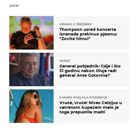
SHOW
DRAMA U ŠIBENIKU
Thompson usred koncerta
iznenada prekinuo pjesmu:
"Zovite hitnu!"
HEROJ
General pobjednik: Gdje i što
31 godinu nakon Oluje radi
general Ante Gotovina?
S MORA POSLALA POZDRAVE
Vruće, vruće! Nives Celzijus u
vatrenom kupaćem malo je
toga prepustila mašti