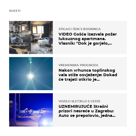
VIJESTI
STIGAO I ŠOK S BOOKINGA
VIDEO Gošća izazvala požar
luksuznog apartmana.
Vlasnik: "Dok je gorjelo,
smijali su se, pili i pokazivali
mi srednji prst"
VREMENSKA PROGNOZA
Nakon vrhunca toplinskog
vala stiže osvježenje: Dokad
će trajati otkrio je
meteorolog
VOZILO SLETJELO S CESTE
UZNEMIRUJUĆE Strašni
prizori nesreće u Zagrebu:
Auto se prepolovio, jedna
osoba poginula