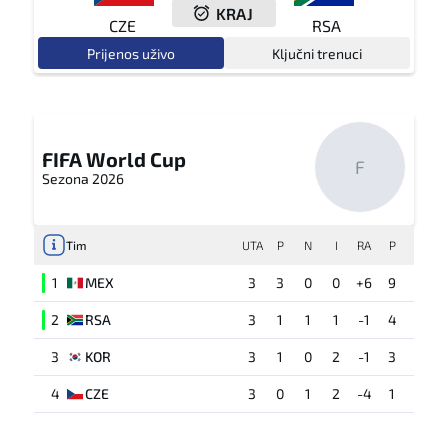
KRAJ
CZE
RSA
Prijenos uživo
Ključni trenuci
FIFA World Cup
F
Sezona 2026
Tim
UTA
P
N
I
RA
P
1
MEX
3
3
0
0
+6
9
2
RSA
3
1
1
1
-1
4
3
KOR
3
1
0
2
-1
3
4
CZE
3
0
1
2
-4
1