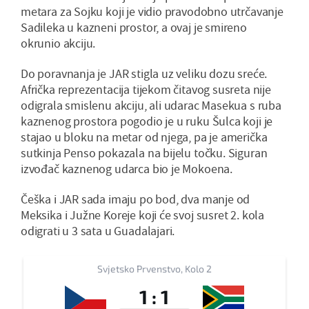
metara za Sojku koji je vidio pravodobno utrčavanje
Sadileka u kazneni prostor, a ovaj je smireno
okrunio akciju.
Do poravnanja je JAR stigla uz veliku dozu sreće.
Afrička reprezentacija tijekom čitavog susreta nije
odigrala smislenu akciju, ali udarac Masekua s ruba
kaznenog prostora pogodio je u ruku Šulca koji je
stajao u bloku na metar od njega, pa je američka
sutkinja Penso pokazala na bijelu točku. Siguran
izvođač kaznenog udarca bio je Mokoena.
Češka i JAR sada imaju po bod, dva manje od
Meksika i Južne Koreje koji će svoj susret 2. kola
odigrati u 3 sata u Guadalajari.
Svjetsko Prvenstvo, Kolo 2
1
:
1