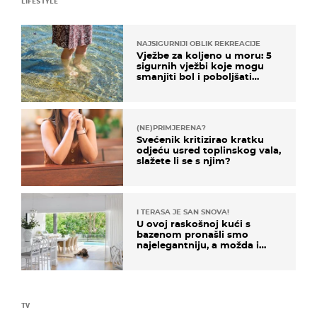
LIFESTYLE
NAJSIGURNIJI OBLIK REKREACIJE
Vježbe za koljeno u moru: 5
sigurnih vježbi koje mogu
smanjiti bol i poboljšati
pokretljivost
(NE)PRIMJERENA?
Svećenik kritizirao kratku
odjeću usred toplinskog vala,
slažete li se s njim?
I TERASA JE SAN SNOVA!
U ovoj raskošnoj kući s
bazenom pronašli smo
najelegantniju, a možda i
najljepšu bijelu kuhinju
TV