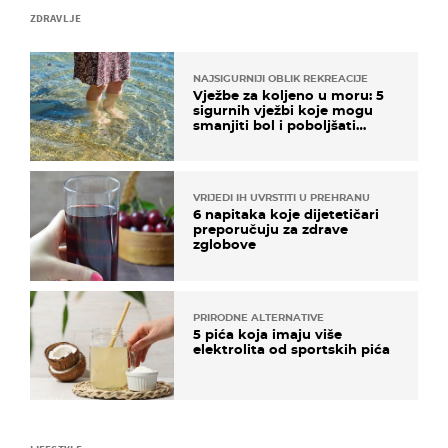
ZDRAVLJE
NAJSIGURNIJI OBLIK REKREACIJE
Vježbe za koljeno u moru: 5
sigurnih vježbi koje mogu
smanjiti bol i poboljšati
pokretljivost
VRIJEDI IH UVRSTITI U PREHRANU
6 napitaka koje dijetetičari
preporučuju za zdrave
zglobove
PRIRODNE ALTERNATIVE
5 pića koja imaju više
elektrolita od sportskih pića