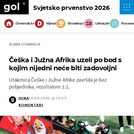
Svjetsko
Svjetsko prvenstvo 2026
Dnevnik.hr
Vijesti
Showbizz
Lifestyle
Putova
SLABA UTAKMICA
Češka i Južna Afrika uzeli po bod s
kojim nijedni neće biti zadovoljni
Utakmica Češke i Južne Afrike završila je bez
pobjednika, rezultatom 1:1.
HINA
18.06.2026 @ 19:59
KOMENTARI