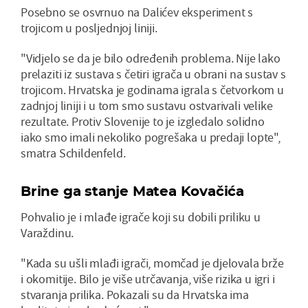
Posebno se osvrnuo na Dalićev eksperiment s
trojicom u posljednjoj liniji.
"Vidjelo se da je bilo određenih problema. Nije lako
prelaziti iz sustava s četiri igrača u obrani na sustav s
trojicom. Hrvatska je godinama igrala s četvorkom u
zadnjoj liniji i u tom smo sustavu ostvarivali velike
rezultate. Protiv Slovenije to je izgledalo solidno
iako smo imali nekoliko pogrešaka u predaji lopte",
smatra Schildenfeld.
Brine ga stanje Matea Kovačića
Pohvalio je i mlađe igrače koji su dobili priliku u
Varaždinu.
"Kada su ušli mlađi igrači, momčad je djelovala brže
i okomitije. Bilo je više utrčavanja, više rizika u igri i
stvaranja prilika. Pokazali su da Hrvatska ima