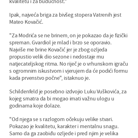
kvalitetu i za budućnost."
Ipak, najveća briga za bivšeg stopera Vatrenih jest
Mateo Kovačić.
"Za Modrića se ne brinem, on je pokazao da je fizički
spreman. Gvardiol je mlad i brzo se oporavio.
Najviše me brine Kovačić jer je zbog ozljeda
propustio velik dio sezone i nedostaje mu
natjecateljskog ritma. No riječ je o vrhunskom igraču
s ogromnim iskustvom i vjerujem da će podići formu
kada prvenstvo počne", istaknuo je.
Schildenfeld je posebno izdvojio Luku Vuškovića, za
kojeg smatra da bi mogao imati važnu ulogu u
godinama koje dolaze.
"Od njega se s razlogom očekuju velike stvari.
Pokazao je kvalitetu, karakter i mentalnu snagu.
Samo da ga zaobiđu ozljede i pred njim je velika