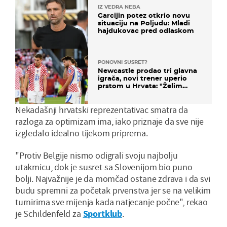
IZ VEDRA NEBA
Garcijin potez otkrio novu
situaciju na Poljudu: Mladi
hajdukovac pred odlaskom
PONOVNI SUSRET?
Newcastle prodao tri glavna
igrača, novi trener uperio
prstom u Hrvata: "Želim
njega!"
Nekadašnji hrvatski reprezentativac smatra da
razloga za optimizam ima, iako priznaje da sve nije
izgledalo idealno tijekom priprema.
"Protiv Belgije nismo odigrali svoju najbolju
utakmicu, dok je susret sa Slovenijom bio puno
bolji. Najvažnije je da momčad ostane zdrava i da svi
budu spremni za početak prvenstva jer se na velikim
turnirima sve mijenja kada natjecanje počne", rekao
je Schildenfeld za
Sportklub
.