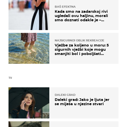
BAŠ EFEKTNA
Kada smo na zadarskoj rivi
ugledali ovu haljinu, morali
smo doznati odakle je –
košta samo 18 eura
NAJSIGURNIJI OBLIK REKREACIJE
Vježbe za koljeno u moru: 5
sigurnih vježbi koje mogu
smanjiti bol i poboljšati
pokretljivost
TV
DALEKI GRAD
Daleki grad: Jako je ljuta jer
se miješa u njezine stvari