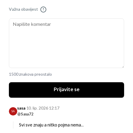
Važna obavijest
!
1500 znakova preostalo
Prijavite se
sasa
10. lip. 2026 12:17
SA
@Sasa72
Svi sve znaju a nitko pojma nema...