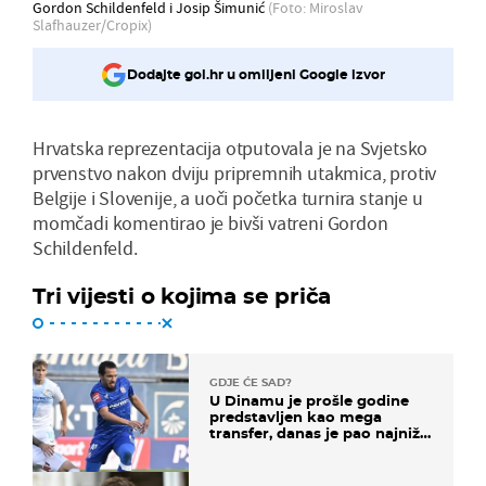
Gordon Schildenfeld i Josip Šimunić
(Foto: Miroslav
Slafhauzer/Cropix)
Dodajte gol.hr u omiljeni Google izvor
Hrvatska reprezentacija otputovala je na Svjetsko
prvenstvo nakon dviju pripremnih utakmica, protiv
Belgije i Slovenije, a uoči početka turnira stanje u
momčadi komentirao je bivši vatreni Gordon
Schildenfeld.
Tri vijesti o kojima se priča
GDJE ĆE SAD?
U Dinamu je prošle godine
predstavljen kao mega
transfer, danas je pao najniže
u karijeri