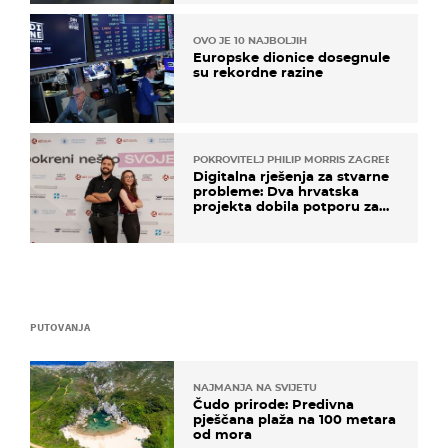
OVO JE 10 NAJBOLJIH
Europske dionice dosegnule
su rekordne razine
POKROVITELJ PHILIP MORRIS ZAGREB
Digitalna rješenja za stvarne
probleme: Dva hrvatska
projekta dobila potporu za
razvoj
PUTOVANJA
NAJMANJA NA SVIJETU
Čudo prirode: Predivna
pješčana plaža na 100 metara
od mora