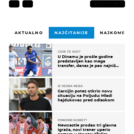
0
1
ODGOVORITE
AKTUALNO
NAJČITANIJE
NAJKOMENTI
GDJE ĆE SAD?
U Dinamu je prošle godine
predstavljen kao mega
transfer, danas je pao najniže
u karijeri
IZ VEDRA NEBA
Garcijin potez otkrio novu
situaciju na Poljudu: Mladi
hajdukovac pred odlaskom
PONOVNI SUSRET?
Newcastle prodao tri glavna
igrača, novi trener uperio
prstom u Hrvata: "Želim