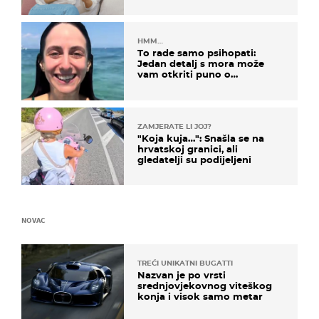
HMM…
To rade samo psihopati:
Jedan detalj s mora može
vam otkriti puno o
prijateljima
ZAMJERATE LI JOJ?
"Koja kuja…": Snašla se na
hrvatskoj granici, ali
gledatelji su podijeljeni
NOVAC
TREĆI UNIKATNI BUGATTI
Nazvan je po vrsti
srednjovjekovnog viteškog
konja i visok samo metar