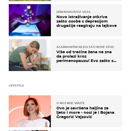
IZNENAĐUJUĆA VEZA
Novo istraživanje otkriva
zašto osobe s depresijom
drugačije reagiraju na lajkove
ALARMANTNI REZULTATI NOVE STUDIJE
Više od trećine žena ne zna
da prolazi kroz
perimenopauzu! Evo zašto su
simptomi toliko zbunjujući
LIFESTYLE
U NOJ NIJE VRUĆE
Ovo je savršena haljina za
ljeto i more - nosi je i Bojana
Gregorić Vejzović