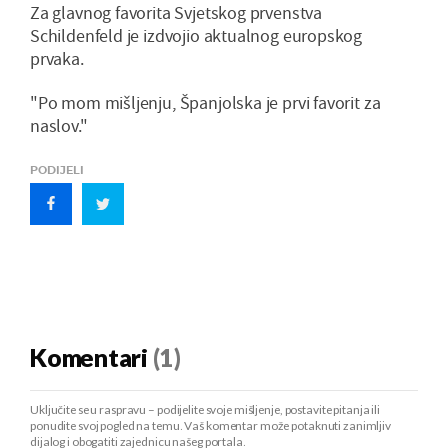
Za glavnog favorita Svjetskog prvenstva
Schildenfeld je izdvojio aktualnog europskog
prvaka.
"Po mom mišljenju, Španjolska je prvi favorit za
naslov."
PODIJELI
Komentari
(1)
Uključite se u raspravu – podijelite svoje mišljenje, postavite pitanja ili
ponudite svoj pogled na temu. Vaš komentar može potaknuti zanimljiv
dijalog i obogatiti zajednicu našeg portala.