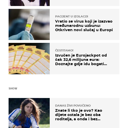
PACIJENT U IZOLACIJI
Vratio se virus koji je izazvao
međunarodnu uzbunu:
Otkriven novi slučaj u Europi
ČESTITAMO!
Izvučen je Eurojackpot od
čak 32,6 milijuna eura:
Doznajte gdje idu bogati
dobitci u Hrvatskoj
SHOW
DANAS ŽIVI POVUČENO
Znate li tko je ovo? Kao
dijete ostala je bez oba
roditelja, a onda i bez
milijuna koje je trebala
naslijediti