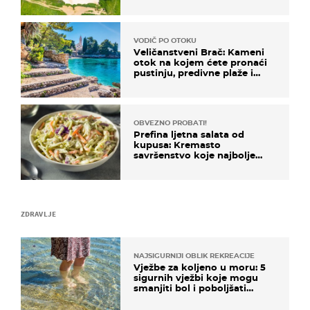
VODIČ PO OTOKU
Veličanstveni Brač: Kameni
otok na kojem ćete pronaći
pustinju, predivne plaže i
uzbudljivu hranu
OBVEZNO PROBATI!
Prefina ljetna salata od
kupusa: Kremasto
savršenstvo koje najbolje
paše uz pečeno meso
ZDRAVLJE
NAJSIGURNIJI OBLIK REKREACIJE
Vježbe za koljeno u moru: 5
sigurnih vježbi koje mogu
smanjiti bol i poboljšati
pokretljivost