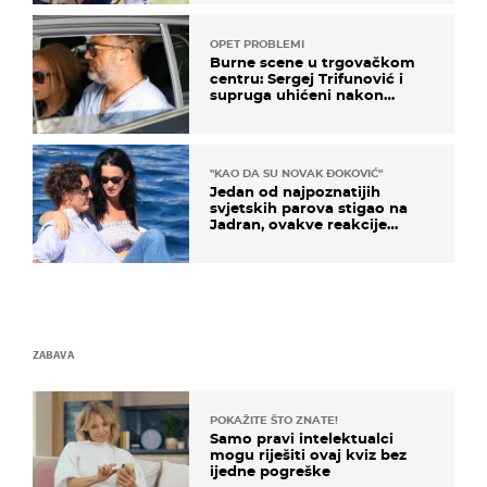
OPET PROBLEMI
Burne scene u trgovačkom
centru: Sergej Trifunović i
supruga uhićeni nakon
svađe!
"KAO DA SU NOVAK ĐOKOVIĆ"
Jedan od najpoznatijih
svjetskih parova stigao na
Jadran, ovakve reakcije
vjerojatno nisu očekivali
ZABAVA
POKAŽITE ŠTO ZNATE!
Samo pravi intelektualci
mogu riješiti ovaj kviz bez
ijedne pogreške