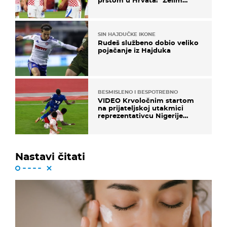
njega!"
SIN HAJDUČKE IKONE
Rudeš službeno dobio veliko
pojačanje iz Hajduka
BESMISLENO I BESPOTREBNO
VIDEO Krvoločnim startom
na prijateljskoj utakmici
reprezentativcu Nigerije
završila sezona!
Nastavi čitati