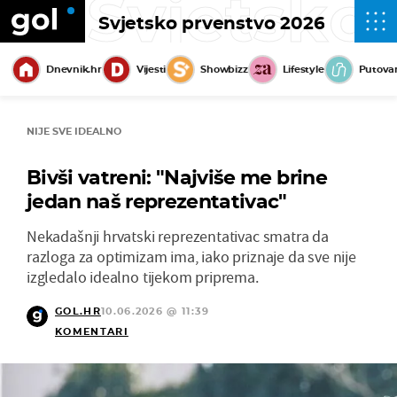
Svjetsko
Svjetsko prvenstvo 2026
Dnevnik.hr
Vijesti
Showbizz
Lifestyle
Putova
NIJE SVE IDEALNO
Bivši vatreni: "Najviše me brine
jedan naš reprezentativac"
Nekadašnji hrvatski reprezentativac smatra da
razloga za optimizam ima, iako priznaje da sve nije
izgledalo idealno tijekom priprema.
GOL.HR
10.06.2026 @ 11:39
KOMENTARI