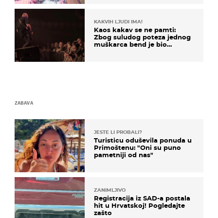
izazivaju nevjericu
KAKVIH LJUDI IMA!
Kaos kakav se ne pamti:
Zbog suludog poteza jednog
muškarca bend je bio
prisiljen prekinuti nastup
ZABAVA
JESTE LI PROBALI?
Turisticu oduševila ponuda u
Primoštenu: "Oni su puno
pametniji od nas"
ZANIMLJIVO
Registracija iz SAD-a postala
hit u Hrvatskoj! Pogledajte
zašto