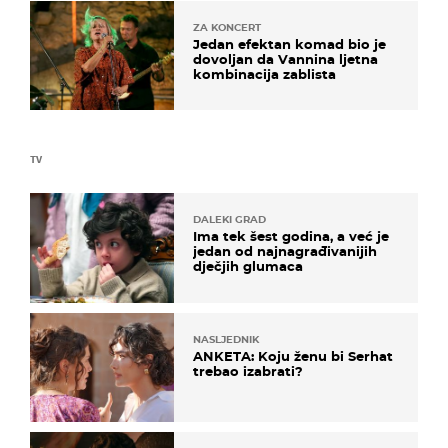
ZA KONCERT
Jedan efektan komad bio je
dovoljan da Vannina ljetna
kombinacija zablista
TV
DALEKI GRAD
Ima tek šest godina, a već je
jedan od najnagrađivanijih
dječjih glumaca
NASLJEDNIK
ANKETA: Koju ženu bi Serhat
trebao izabrati?