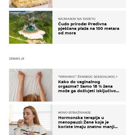
NAJMANJA NA SVIJETU
Čudo prirode: Predivna
pješčana plaža na 100 metara
od mora
ZDRAVLJE
"VRHUNAC" ŽENSKOG SEKSUALNOG ISKUSTVA
Kako do vaginalnog
orgazma? Samo 18 % žena
može ga doživjeti isključivo
na ovaj način
NOVO ISTRAŽIVANJE
Hormonska terapija u
menopauzi: Žene koje je
koriste imaju znatno manji
rizik od ovoga