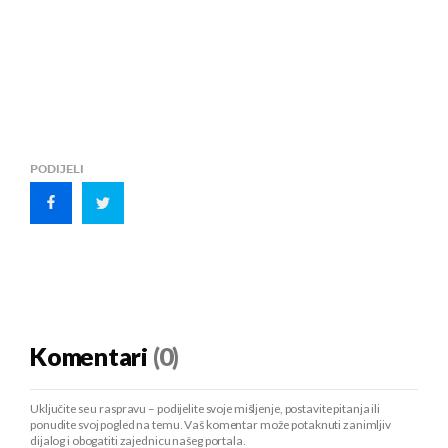
PODIJELI
Komentari
(0)
Uključite se u raspravu – podijelite svoje mišljenje, postavite pitanja ili
ponudite svoj pogled na temu. Vaš komentar može potaknuti zanimljiv
dijalog i obogatiti zajednicu našeg portala.