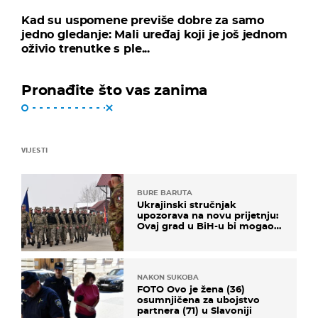
Kad su uspomene previše dobre za samo
jedno gledanje: Mali uređaj koji je još jednom
oživio trenutke s ple...
Pronađite što vas zanima
VIJESTI
BURE BARUTA
Ukrajinski stručnjak
upozorava na novu prijetnju:
Ovaj grad u BiH-u bi mogao
biti žarište
NAKON SUKOBA
FOTO Ovo je žena (36)
osumnjičena za ubojstvo
partnera (71) u Slavoniji