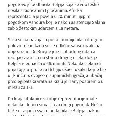
pogotovo je podbacila Belgija koja se vrlo teško
nosila s rastrčanim Egipćanima. Afrička
reprezentacija je povela u 20. minuti lijepim
pogotkom Ashoura koji je nakon asistencije Salaha
zabio žestokim udarcem s 18 metara.
Slika se na travnjaku posve promijenila u drugom
poluvremenu kada su se odlične šanse nizale na
obje strane. De Bruyne je iz slobodnog udarca
naciljao vratnicu na startu drugog dijela, dok je
Belgija izjednačila u 66. minuti. Nekoliko sekundi
prije toga u igru je za Belgiju ušao Lukaku koji je bio
u „klinču“ s dvojicom suparničkih igrača, a ubačaj
pred egipatska vrata na kraju je Hany pospremio u
mrežu za 1-1.
Do kraja utakmice su obje reprezentacije imale
nekoliko dobrih situacija za drugi pogodak. Nešto
bliže osvajanju sva tri boda bila je Belgija, nakon