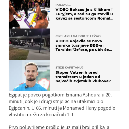
POLJACI...
VIDEO Boksao je s Kličkom i
Furyjem, a sad su ga stavili u
kavez sa šestoricom Roma!
Pogledajte kako je završilo
CIPELARILI GA DOK JE LEŽAO
VIDEO Pojavila se nova
snimka tučnjave BBB-a i
Torcide: "Je*ote, pa ubit će
ga!"
STIŽE KAPETANU?
Stoper Vatrenih pred
transferom u jedan od
najvećih svjetskih klubova?
Egipat je poveo pogotkom Emama Ashoura u 20.
minuti, dok je i drugi strijelac na utakmici bio
Egipćanin. U 66. minuti je Mohamed Hany pogodio
vlastitu mrežu za konačnih 1-1.
Prvo poluvrijeme prošlo je uz mali broj prilika, a