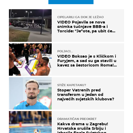
CIPELARILI GA DOK JE LEŽAO
VIDEO Pojavila se nova
snimka tučnjave BBB-a i
Torcide: "Je*ote, pa ubit će
ga!"
POLJACI...
VIDEO Boksao je s Kličkom i
Furyjem, a sad su ga stavili u
kavez sa šestoricom Roma!
Pogledajte kako je završilo
STIŽE KAPETANU?
Stoper Vatrenih pred
transferom u jedan od
najvećih svjetskih klubova?
DRAMATIČAN PREOKRET
Kakva drama u Zagrebu!
Hrvatska srušila Srbiju i
izborila finale Svjetskog