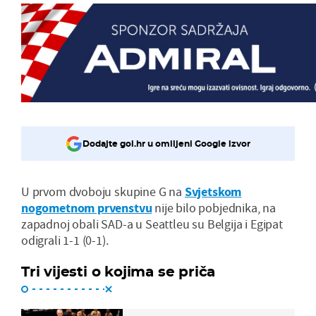
Dodajte gol.hr u omiljeni Google izvor
U prvom dvoboju skupine G na
Svjetskom
nogometnom prvenstvu
nije bilo pobjednika, na
zapadnoj obali SAD-a u Seattleu su Belgija i Egipat
odigrali 1-1 (0-1).
Tri vijesti o kojima se priča