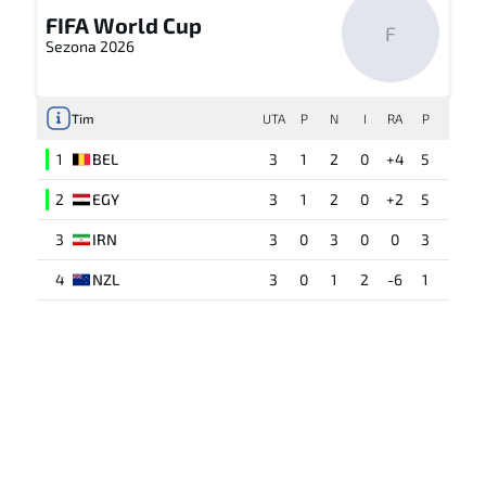
FIFA World Cup
F
Sezona 2026
Tim
UTA
P
N
I
RA
P
1
BEL
3
1
2
0
+4
5
2
EGY
3
1
2
0
+2
5
3
IRN
3
0
3
0
0
3
4
NZL
3
0
1
2
-6
1