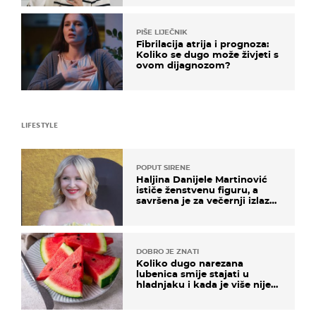
PIŠE LIJEČNIK
Fibrilacija atrija i prognoza:
Koliko se dugo može živjeti s
ovom dijagnozom?
LIFESTYLE
POPUT SIRENE
Haljina Danijele Martinović
ističe ženstvenu figuru, a
savršena je za večernji izlazak
na moru
DOBRO JE ZNATI
Koliko dugo narezana
lubenica smije stajati u
hladnjaku i kada je više nije
sigurno jesti?