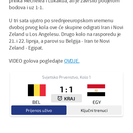
prilika Mechelea i Lukakua, ali je završilo podjelom
bodova i uz 1-1.
U tri sata ujutro po srednjeeuropskom vremenu
dvoboj prvog kola ove će skupine odigrati Iran i Novi
Zeland u Los Angelesu. Drugo kolo na rasporedu je
21. i 22. lipnja, a parovi su Belgija - Iran te Novi
Zeland - Egipat.
VIDEO golova pogledajte
OVDJE.
Svjetsko Prvenstvo, Kolo 1
1
:
1
KRAJ
BEL
EGY
Prijenos uživo
Ključni trenuci