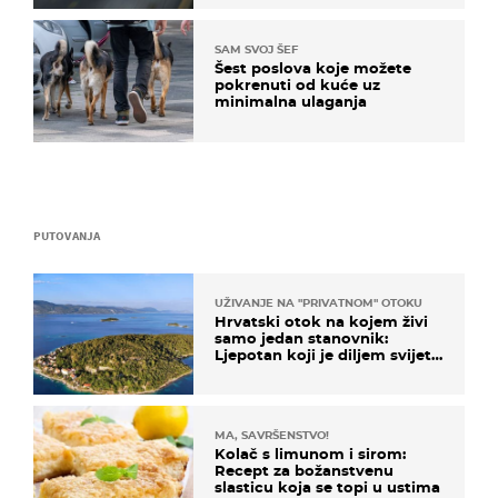
SAM SVOJ ŠEF
Šest poslova koje možete
pokrenuti od kuće uz
minimalna ulaganja
PUTOVANJA
UŽIVANJE NA "PRIVATNOM" OTOKU
Hrvatski otok na kojem živi
samo jedan stanovnik:
Ljepotan koji je diljem svijeta
poznat po svojem "bijelom
zlatu"
MA, SAVRŠENSTVO!
Kolač s limunom i sirom:
Recept za božanstvenu
slasticu koja se topi u ustima