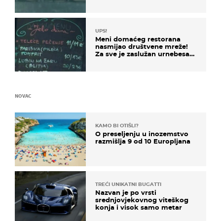
UPS!
Meni domaćeg restorana
nasmijao društvene mreže!
Za sve je zaslužan urnebesan
naziv jela
NOVAC
KAMO BI OTIŠLI?
O preseljenju u inozemstvo
razmišlja 9 od 10 Europljana
TREĆI UNIKATNI BUGATTI
Nazvan je po vrsti
srednjovjekovnog viteškog
konja i visok samo metar