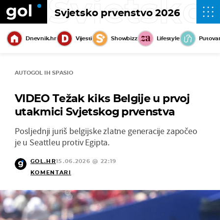
Svjetsko
Svjetsko prvenstvo 2026
Dnevnik.hr
Vijesti
Showbizz
Lifestyle
Putova
AUTOGOL IH SPASIO
VIDEO Težak kiks Belgije u prvoj
utakmici Svjetskog prvenstva
Posljednji juriš belgijske zlatne generacije započeo
je u Seattleu protiv Egipta.
GOL.HR
15.06.2026 @ 22:19
KOMENTARI