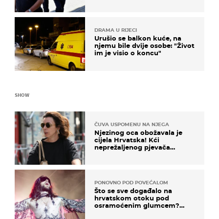
DRAMA U RIJECI
Urušio se balkon kuće, na
njemu bile dvije osobe: "Život
im je visio o koncu"
SHOW
ČUVA USPOMENU NA NJEGA
Njezinog oca obožavala je
cijela Hrvatska! Kći
neprežaljenog pjevača
projurila špicom na dva
kotača
PONOVNO POD POVEĆALOM
Što se sve događalo na
hrvatskom otoku pod
osramoćenim glumcem?
Bizarni prizori i danas