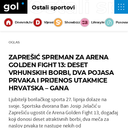
Ostali sp
Ostali sportovi
Dnevnik.hr
Vijesti
Showbizz
Lifestyle
Putova
OGLAS
ZAPREŠIĆ SPREMAN ZA ARENA
GOLDEN FIGHT 13: DESET
VRHUNSKIH BORBI, DVA POJASA
PRVAKA I PRIJENOS UTAKMICE
HRVATSKA – GANA
Ljubitelji borilačkog sporta 27. lipnja dolaze na
svoje. Sportska dvorana Ban Josip Jelačić u
Zaprešiću ugostit će Arena Golden Fight 13, događaj
koji donosi deset atraktivnih borbi, dva meča za
naslov prvaka te nastupe nekih od