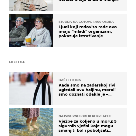
rizik od ovoga
STUDIJA NA GOTOVO 1.900 OSOBA
Ljudi koji redovito rade ovo
imaju “mlađi” organizam,
pokazuje istraživanje
LIFESTYLE
BAŠ EFEKTNA
Kada smo na zadarskoj rivi
ugledali ovu haljinu, morali
smo doznati odakle je –
košta samo 18 eura
NAJSIGURNIJI OBLIK REKREACIJE
Vježbe za koljeno u moru: 5
sigurnih vježbi koje mogu
smanjiti bol i poboljšati
pokretljivost