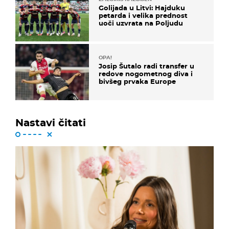
Golijada u Litvi: Hajduku
petarda i velika prednost
uoči uzvrata na Poljudu
OPA!
Josip Šutalo radi transfer u
redove nogometnog diva i
bivšeg prvaka Europe
Nastavi čitati