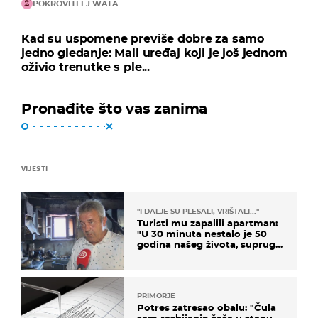
POKROVITELJ WATA
Kad su uspomene previše dobre za samo
jedno gledanje: Mali uređaj koji je još jednom
oživio trenutke s ple...
Pronađite što vas zanima
VIJESTI
"I DALJE SU PLESALI, VRIŠTALI..."
Turisti mu zapalili apartman:
"U 30 minuta nestalo je 50
godina našeg života, supruga
i ja ne možemo oka sklopiti"
PRIMORJE
Potres zatresao obalu: "Čula