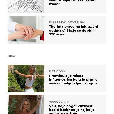
sam razbijanje čaša u stanu
iznad"
IMAŠ PRAVO, OSTVARI GA!
Tko ima pravo na inkluzivni
dodatak? Može se dobiti i
720 eura
SHOW
U 27. GODINI
Preminula je mlada
influencerica koju je pratilo
više od milijun ljudi, dugo se
borila s opakom bolešću
"UUUUUUFFFF"
Vau, koje noge! Ružičasti
badić istaknuo je najbolje
adute Maje Šuput