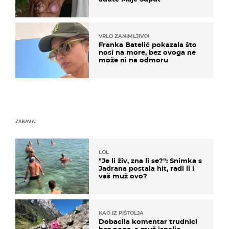
VRLO ZANIMLJIVO!
Franka Batelić pokazala što
nosi na more, bez ovoga ne
može ni na odmoru
ZABAVA
LOL
"Je li živ, zna li se?": Snimka s
Jadrana postala hit, radi li i
vaš muž ovo?
KAO IZ PIŠTOLJA
Dobacila komentar trudnici