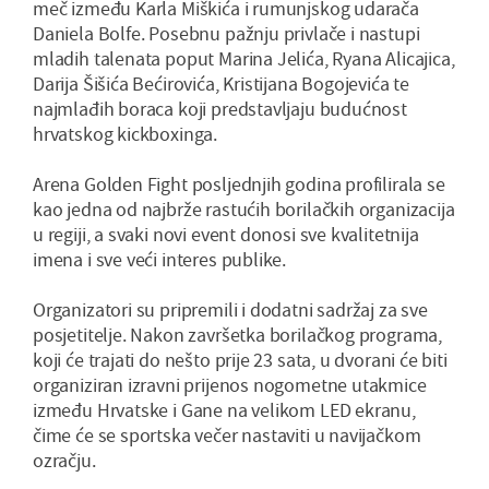
meč između Karla Miškića i rumunjskog udarača
Daniela Bolfe. Posebnu pažnju privlače i nastupi
mladih talenata poput Marina Jelića, Ryana Alicajica,
Darija Šišića Bećirovića, Kristijana Bogojevića te
najmlađih boraca koji predstavljaju budućnost
hrvatskog kickboxinga.
Arena Golden Fight posljednjih godina profilirala se
kao jedna od najbrže rastućih borilačkih organizacija
u regiji, a svaki novi event donosi sve kvalitetnija
imena i sve veći interes publike.
Organizatori su pripremili i dodatni sadržaj za sve
posjetitelje. Nakon završetka borilačkog programa,
koji će trajati do nešto prije 23 sata, u dvorani će biti
organiziran izravni prijenos nogometne utakmice
između Hrvatske i Gane na velikom LED ekranu,
čime će se sportska večer nastaviti u navijačkom
ozračju.