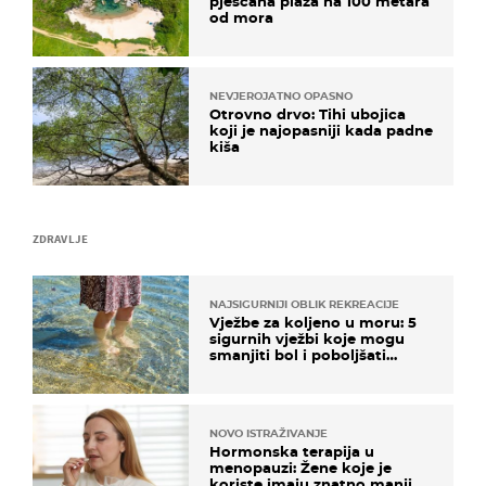
pješčana plaža na 100 metara
od mora
NEVJEROJATNO OPASNO
Otrovno drvo: Tihi ubojica
koji je najopasniji kada padne
kiša
ZDRAVLJE
NAJSIGURNIJI OBLIK REKREACIJE
Vježbe za koljeno u moru: 5
sigurnih vježbi koje mogu
smanjiti bol i poboljšati
pokretljivost
NOVO ISTRAŽIVANJE
Hormonska terapija u
menopauzi: Žene koje je
koriste imaju znatno manji