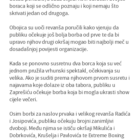
boraca koji se odlično poznaju i koji nemaju što
skrivati jedan od drugoga.
Obojica su uoči revanša poručili kako vjeruju da
publiku očekuje još bolja borba od prve te da bi
upravo njihov drugi okršaj mogao biti najbolji meč u
dosadašnjoj povijesti organizacije.
Kada se ponovno susretnu dva borca koja su već
jednom pružila vrhunski spektakl, očekivanja su
velika. Ako je suditi prema njihovom prvom susretu i
najavama koje dolaze iz oba tabora, publiku u
Zaprešiću očekuje borba koja bi mogla ukrasti show
cijele večeri.
Osim borbi za naslov prvaka i velikog revanša Radića
i Josipovića, publiku očekuju brojni zanimljivi
dvoboji. Među njima se ističu okršaji Mikulića i
Dobrkovića, Krušelja i Pavlovića te Extreme Boxing