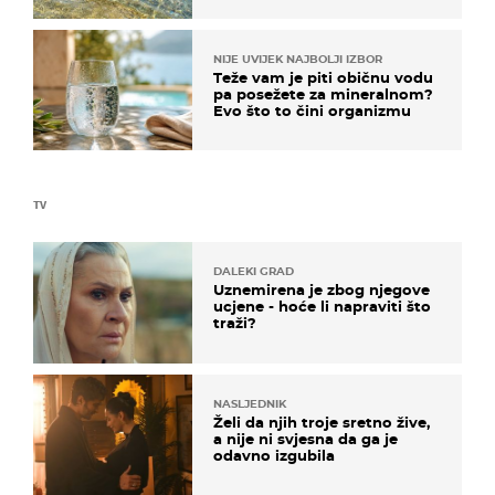
NIJE UVIJEK NAJBOLJI IZBOR
Teže vam je piti običnu vodu
pa posežete za mineralnom?
Evo što to čini organizmu
TV
DALEKI GRAD
Uznemirena je zbog njegove
ucjene - hoće li napraviti što
traži?
NASLJEDNIK
Želi da njih troje sretno žive,
a nije ni svjesna da ga je
odavno izgubila