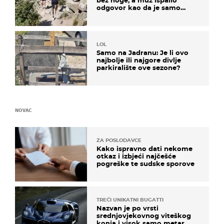
bez noge, a muž ispalio
odgovor kao da je samo
čekao…
LOL
Samo na Jadranu: Je li ovo
najbolje ili najgore divlje
parkiralište ove sezone?
NOVAC
ZA POSLODAVCE
Kako ispravno dati nekome
otkaz i izbjeći najčešće
pogreške te sudske sporove
TREĆI UNIKATNI BUGATTI
Nazvan je po vrsti
srednjovjekovnog viteškog
konja i visok samo metar