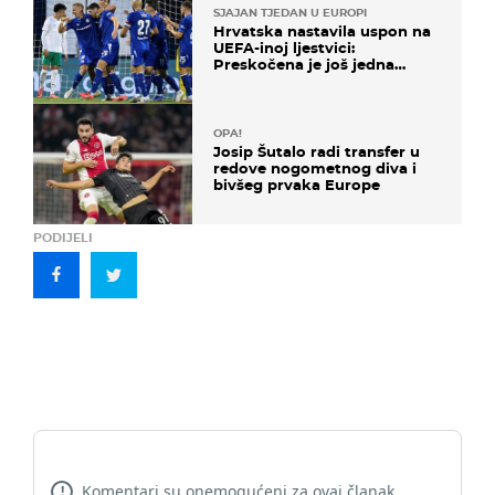
SJAJAN TJEDAN U EUROPI
Hrvatska nastavila uspon na
UEFA-inoj ljestvici:
Preskočena je još jedna
država
OPA!
Josip Šutalo radi transfer u
redove nogometnog diva i
bivšeg prvaka Europe
PODIJELI
Komentari su onemogućeni za ovaj članak.
!