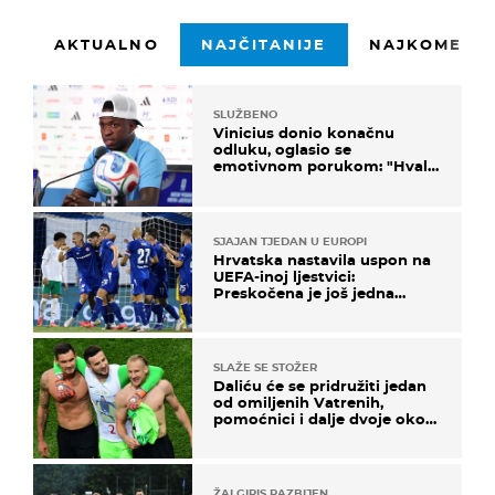
AKTUALNO
NAJČITANIJE
NAJKOMENTI
SLUŽBENO
Vinicius donio konačnu
odluku, oglasio se
emotivnom porukom: "Hvala
vam svima"
SJAJAN TJEDAN U EUROPI
Hrvatska nastavila uspon na
UEFA-inoj ljestvici:
Preskočena je još jedna
država
SLAŽE SE STOŽER
Daliću će se pridružiti jedan
od omiljenih Vatrenih,
pomoćnici i dalje dvoje oko
ponude
ŽALGIRIS RAZBIJEN