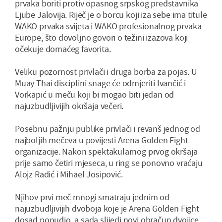
prvaka boriti protiv opasnog srpskog predstavnika
Ljube Jalovija. Riječ je o borcu koji iza sebe ima titule
WAKO prvaka svijeta i WAKO profesionalnog prvaka
Europe, što dovoljno govori o težini izazova koji
očekuje domaćeg favorita.
Veliku pozornost privlači i druga borba za pojas. U
Muay Thai disciplini snage će odmjeriti Ivančić i
Vorkapić u meču koji bi mogao biti jedan od
najuzbudljivijih okršaja večeri.
Posebnu pažnju publike privlači i revanš jednog od
najboljih mečeva u povijesti Arena Golden Fight
organizacije. Nakon spektakularnog prvog okršaja
prije samo četiri mjeseca, u ring se ponovno vraćaju
Alojz Radić i Mihael Josipović.
Njihov prvi meč mnogi smatraju jednim od
najuzbudljivijih dvoboja koje je Arena Golden Fight
dosad ponudio, a sada slijedi novi obračun dvojice