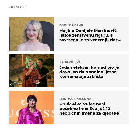
LIFESTYLE
POPUT SIRENE
Haljina Danijele Martinović
ističe ženstvenu figuru, a
savršena je za večernji izlazak
na moru
ZA KONCERT
Jedan efektan komad bio je
dovoljan da Vannina ljetna
kombinacija zablista
RIJETKA I POSEBNA
Unuk Alke Vuice nosi
posebno ime: Evo još 10
neobičnih imena za dječake