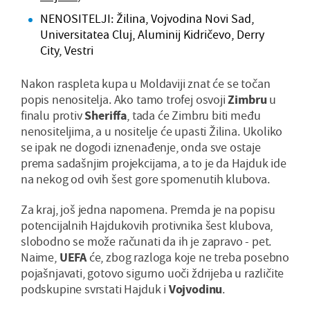
NENOSITELJI: Žilina, Vojvodina Novi Sad,
Universitatea Cluj, Aluminij Kidričevo, Derry
City, Vestri
Nakon raspleta kupa u Moldaviji znat će se točan
popis nenositelja. Ako tamo trofej osvoji
Zimbru
u
finalu protiv
Sheriffa
, tada će Zimbru biti među
nenositeljima, a u nositelje će upasti Žilina. Ukoliko
se ipak ne dogodi iznenađenje, onda sve ostaje
prema sadašnjim projekcijama, a to je da Hajduk ide
na nekog od ovih šest gore spomenutih klubova.
Za kraj, još jedna napomena. Premda je na popisu
potencijalnih Hajdukovih protivnika šest klubova,
slobodno se može računati da ih je zapravo - pet.
Naime,
UEFA
će, zbog razloga koje ne treba posebno
pojašnjavati, gotovo sigurno uoči ždrijeba u različite
podskupine svrstati Hajduk i
Vojvodinu
.