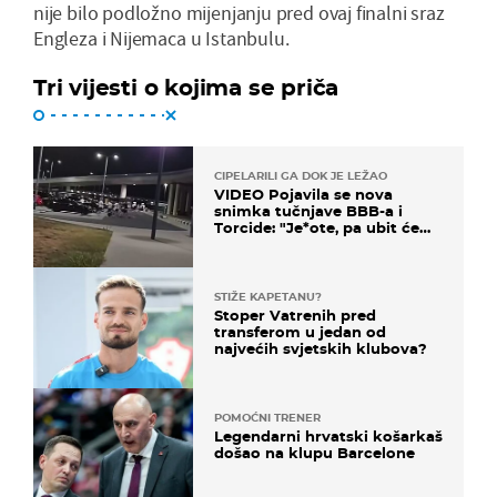
nije bilo podložno mijenjanju pred ovaj finalni sraz
Engleza i Nijemaca u Istanbulu.
Tri vijesti o kojima se priča
CIPELARILI GA DOK JE LEŽAO
VIDEO Pojavila se nova
snimka tučnjave BBB-a i
Torcide: "Je*ote, pa ubit će
ga!"
STIŽE KAPETANU?
Stoper Vatrenih pred
transferom u jedan od
najvećih svjetskih klubova?
POMOĆNI TRENER
Legendarni hrvatski košarkaš
došao na klupu Barcelone