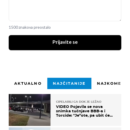
1500 znakova preostalo
Prijavite se
AKTUALNO
NAJČITANIJE
NAJKOMENTI
CIPELARILI GA DOK JE LEŽAO
VIDEO Pojavila se nova
snimka tučnjave BBB-a i
Torcide: "Je*ote, pa ubit će
ga!"