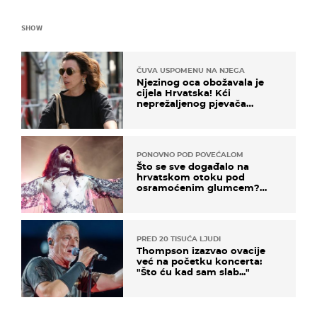
SHOW
ČUVA USPOMENU NA NJEGA
Njezinog oca obožavala je
cijela Hrvatska! Kći
neprežaljenog pjevača
projurila špicom na dva
kotača
PONOVNO POD POVEĆALOM
Što se sve događalo na
hrvatskom otoku pod
osramoćenim glumcem?
Bizarni prizori i danas
izazivaju nevjericu
PRED 20 TISUĆA LJUDI
Thompson izazvao ovacije
već na početku koncerta:
"Što ću kad sam slab..."