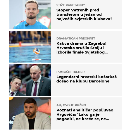
STIŽE KAPETANU?
Stoper Vatrenih pred
transferom u jedan od
najvećih svjetskih klubova?
DRAMATIČAN PREOKRET
Kakva drama u Zagrebu!
Hrvatska srušila Srbiju i
izborila finale Svjetskog
prvenstva
POMOĆNI TRENER
Legendarni hrvatski košarkaš
došao na klupu Barcelone
AU, OVO JE RUŽNO
Poznati analitičar popljuvao
Hrgovića: "Lako ga je
pogoditi, ne kreće se, ne
koristi noge..."