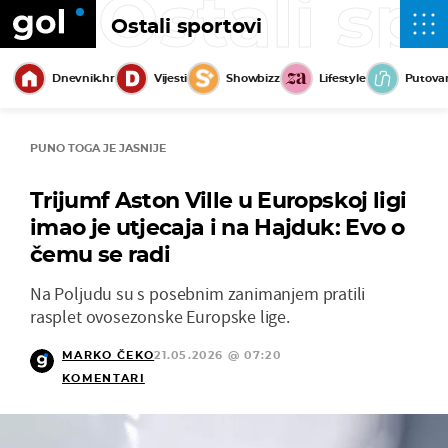
Ostali sp
Ostali sportovi
Dnevnik.hr
Vijesti
Showbizz
Lifestyle
Putova
PUNO TOGA JE JASNIJE
Trijumf Aston Ville u Europskoj ligi
imao je utjecaja i na Hajduk: Evo o
čemu se radi
Na Poljudu su s posebnim zanimanjem pratili
rasplet ovosezonske Europske lige.
MARKO ČEKO
21.05.2026 @ 07:20
KOMENTARI