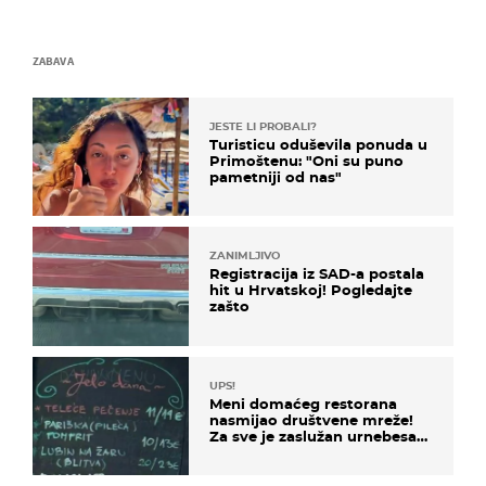
ZABAVA
JESTE LI PROBALI?
Turisticu oduševila ponuda u
Primoštenu: "Oni su puno
pametniji od nas"
ZANIMLJIVO
Registracija iz SAD-a postala
hit u Hrvatskoj! Pogledajte
zašto
UPS!
Meni domaćeg restorana
nasmijao društvene mreže!
Za sve je zaslužan urnebesan
naziv jela