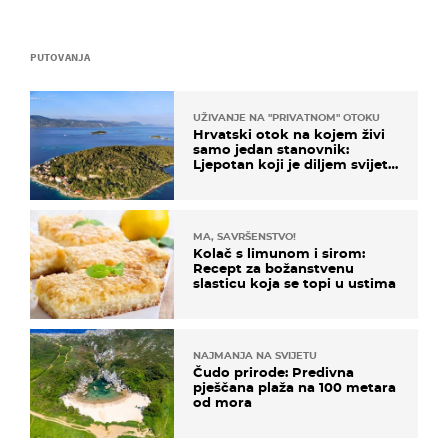
PUTOVANJA
UŽIVANJE NA "PRIVATNOM" OTOKU
Hrvatski otok na kojem živi
samo jedan stanovnik:
Ljepotan koji je diljem svijeta
poznat po svojem "bijelom
zlatu"
MA, SAVRŠENSTVO!
Kolač s limunom i sirom:
Recept za božanstvenu
slasticu koja se topi u ustima
NAJMANJA NA SVIJETU
Čudo prirode: Predivna
pješčana plaža na 100 metara
od mora