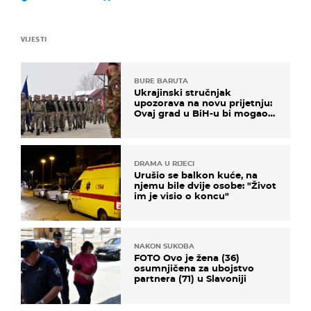
VIJESTI
BURE BARUTA
Ukrajinski stručnjak
upozorava na novu prijetnju:
Ovaj grad u BiH-u bi mogao
biti žarište
DRAMA U RIJECI
Urušio se balkon kuće, na
njemu bile dvije osobe: "Život
im je visio o koncu"
NAKON SUKOBA
FOTO Ovo je žena (36)
osumnjičena za ubojstvo
partnera (71) u Slavoniji