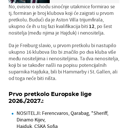
No, ovisno o ishodu sinoćnje utakmice formirao se
tj. formiran je broj klubova koji će zaigrati u prvom
pretkolu. Budući da je Aston Villa trijumfirala,
ukupno će ih u toj fazi kvalifikacija biti
12
, po šest
nositelja (među njima je Hajduk) i nenositelja.
Da je Freiburg slavio, u prvom pretkolu bi nastupilo
ukupno 16 klubova što bi značilo po dva kluba više
među nositeljima i nenositeljima. Ta dva nenositelja,
koji bi se također našli na popisu potencijalnih
suparnika Hajduka, bili bi Hammarby i St. Gallen, ali
od toga neće biti ništa.
Prvo pretkolo Europske lige
2026./2027.:
NOSITELJI: Ferencvaros, Qarabag, *Sheriff,
Dinamo Kijev,
Hajduk
, CSKA Sofia