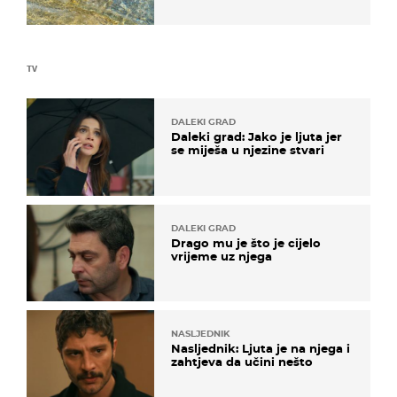
pokretljivost
TV
DALEKI GRAD
Daleki grad: Jako je ljuta jer
se miješa u njezine stvari
DALEKI GRAD
Drago mu je što je cijelo
vrijeme uz njega
NASLJEDNIK
Nasljednik: Ljuta je na njega i
zahtjeva da učini nešto