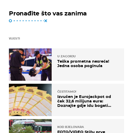
Pronađite što vas zanima
VIJESTI
U ZAGORJU
Teška prometna nesreća!
Jedna osoba poginula
ČESTITAMO!
Izvučen je Eurojackpot od
čak 32,6 milijuna eura:
Doznajte gdje idu bogati
dobitci u Hrvatskoj
KOD BJELOVARA
FOTO/VIDEO Stižu prve