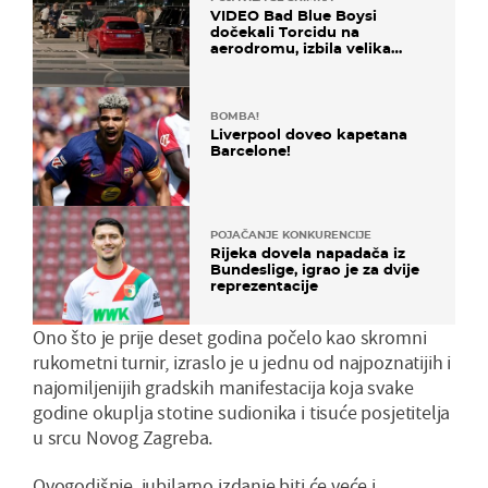
VIDEO Bad Blue Boysi
dočekali Torcidu na
aerodromu, izbila velika
masovna tučnjava
BOMBA!
Liverpool doveo kapetana
Barcelone!
POJAČANJE KONKURENCIJE
Rijeka dovela napadača iz
Bundeslige, igrao je za dvije
reprezentacije
Ono što je prije deset godina počelo kao skromni
rukometni turnir, izraslo je u jednu od najpoznatijih i
najomiljenijih gradskih manifestacija koja svake
godine okuplja stotine sudionika i tisuće posjetitelja
u srcu Novog Zagreba.
Ovogodišnje, jubilarno izdanje biti će veće i