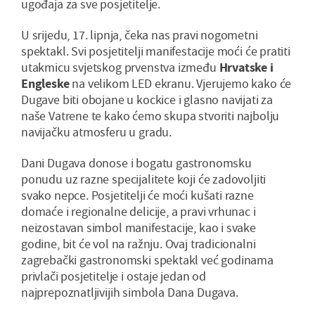
ugođaja za sve posjetitelje.
U srijedu, 17. lipnja, čeka nas pravi nogometni
spektakl. Svi posjetitelji manifestacije moći će pratiti
utakmicu svjetskog prvenstva između
Hrvatske i
Engleske
na velikom LED ekranu. Vjerujemo kako će
Dugave biti obojane u kockice i glasno navijati za
naše Vatrene te kako ćemo skupa stvoriti najbolju
navijačku atmosferu u gradu.
Dani Dugava donose i bogatu gastronomsku
ponudu uz razne specijalitete koji će zadovoljiti
svako nepce. Posjetitelji će moći kušati razne
domaće i regionalne delicije, a pravi vrhunac i
neizostavan simbol manifestacije, kao i svake
godine, bit će vol na ražnju. Ovaj tradicionalni
zagrebački gastronomski spektakl već godinama
privlači posjetitelje i ostaje jedan od
najprepoznatljivijih simbola Dana Dugava.