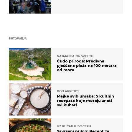
PUTOVANJA
NAJMANJA NA SVIJETU
Čudo prirode: Predivna
pješčana plaža na 100 metara
od mora
BON APPETIT!
Majke svih umaka: 5 kultnih
recepata koje moraju znati
svi kuhari
UZ RUČAK ILI VEČERU
Savršeni prilog: Recept za