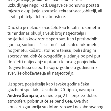
uzbudljivije nego ikad. Dugave će ponovno postati
mjesto okupljanja sportaša, rekreativaca, obitelji, ali
i svih ljubitelja dobre atmosfere.
Ono što je nekada započelo kao lokalni rukometni
turnir danas okuplja velik broj natjecatelja i
posjetitelja kroz razne sportove. Kao i prethodnih
godina, sudionici će se moći natjecati u rukometu,
nogometu, košarci, stolnom tenisu, beli i drugim
sportovima, dok će ovogodišnje izdanje po prvi put
donijeti i natjecanje u pikadu te prvog pobjednika
Dugave kupa u sportu koji iz godine u godinu ima
sve više obožavatelja ali natjecatelja.
Uz sport, posjetitelje kao i svake godine čeka
glazbeni spektakl. U subotu, 20. lipnja, nastupa
Andrea Šušnjara
, a u nedjelju, 21. lipnja, za dobru
atmosferu pobrinut će se bend
Gea
. Ova dva
koncerta garancija su dobre zabave i nezaboravanog