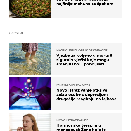
najfinije mahune sa špekom
ZDRAVLJE
NAJSIGURNIJI OBLIK REKREACIJE
Vježbe za koljeno u moru: 5
sigurnih vježbi koje mogu
smanjiti bol i poboljšati
pokretljivost
IZNENAĐUJUĆA VEZA
Novo istraživanje otkriva
zašto osobe s depresijom
drugačije reagiraju na lajkove
NOVO ISTRAŽIVANJE
Hormonska terapija u
menopauzi: Žene koje je