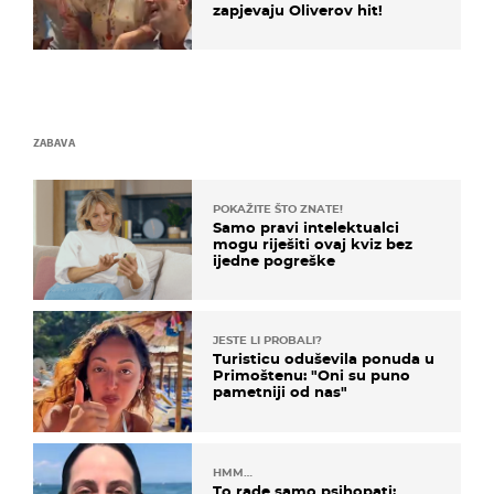
zapjevaju Oliverov hit!
ZABAVA
POKAŽITE ŠTO ZNATE!
Samo pravi intelektualci
mogu riješiti ovaj kviz bez
ijedne pogreške
JESTE LI PROBALI?
Turisticu oduševila ponuda u
Primoštenu: "Oni su puno
pametniji od nas"
HMM…
To rade samo psihopati: