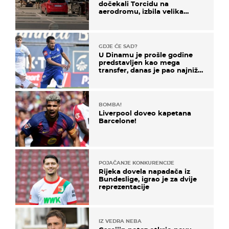
dočekali Torcidu na
aerodromu, izbila velika
masovna tučnjava
GDJE ĆE SAD?
U Dinamu je prošle godine
predstavljen kao mega
transfer, danas je pao najniže
u karijeri
BOMBA!
Liverpool doveo kapetana
Barcelone!
POJAČANJE KONKURENCIJE
Rijeka dovela napadača iz
Bundeslige, igrao je za dvije
reprezentacije
IZ VEDRA NEBA