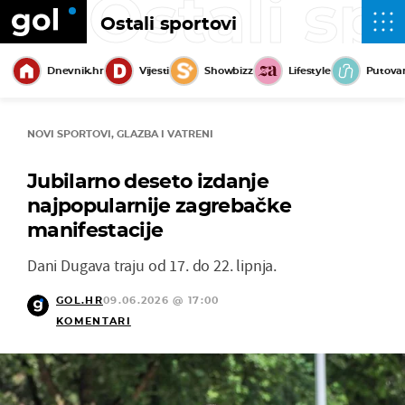
Ostali sp
Ostali sportovi
Dnevnik.hr
Vijesti
Showbizz
Lifestyle
Putova
NOVI SPORTOVI, GLAZBA I VATRENI
Jubilarno deseto izdanje
najpopularnije zagrebačke
manifestacije
Dani Dugava traju od 17. do 22. lipnja.
GOL.HR
09.06.2026 @ 17:00
KOMENTARI