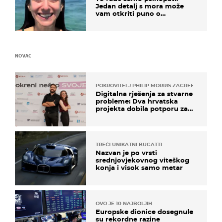
Jedan detalj s mora može
vam otkriti puno o
prijateljima
NOVAC
POKROVITELJ PHILIP MORRIS ZAGREB
Digitalna rješenja za stvarne
probleme: Dva hrvatska
projekta dobila potporu za
razvoj
TREĆI UNIKATNI BUGATTI
Nazvan je po vrsti
srednjovjekovnog viteškog
konja i visok samo metar
OVO JE 10 NAJBOLJIH
Europske dionice dosegnule
su rekordne razine