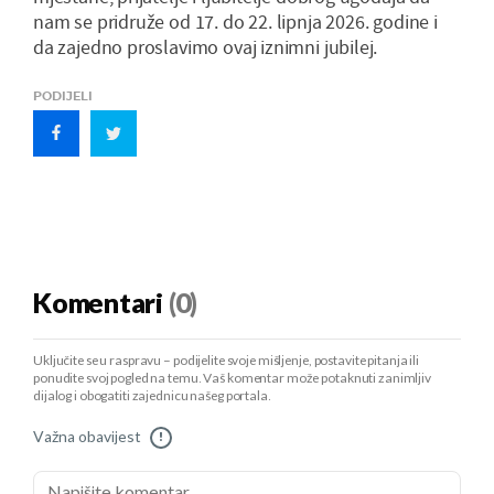
nam se pridruže od 17. do 22. lipnja 2026. godine i
da zajedno proslavimo ovaj iznimni jubilej.
PODIJELI
Komentari
(0)
Uključite se u raspravu – podijelite svoje mišljenje, postavite pitanja ili
ponudite svoj pogled na temu. Vaš komentar može potaknuti zanimljiv
dijalog i obogatiti zajednicu našeg portala.
Važna obavijest
!