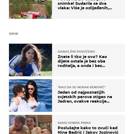
snimke! Sudarila se dva
vlaka: Više je ozlijeđenih,
hitne službe na terenu
SHOW
DANAS ŽIVI POVUČENO
Znate li tko je ovo? Kao
dijete ostala je bez oba
roditelja, a onda i bez
milijuna koje je trebala
naslijediti
"KAO DA SU NOVAK ĐOKOVIĆ"
Jedan od najpoznatijih
svjetskih parova stigao na
Jadran, ovakve reakcije
vjerojatno nisu očekivali
SAMO DOBRA PISMA
Poslušajte kako to zvuči kad
Nina Badrić i Jakov Jozinović