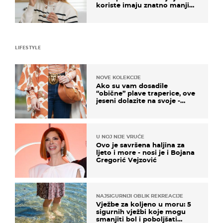
koriste imaju znatno manji
rizik od ovoga
LIFESTYLE
NOVE KOLEKCIJE
Ako su vam dosadile
“obične” plave traperice, ove
jeseni dolazite na svoje -
izdvajamo 15 hit modela
U NOJ NIJE VRUĆE
Ovo je savršena haljina za
ljeto i more - nosi je i Bojana
Gregorić Vejzović
NAJSIGURNIJI OBLIK REKREACIJE
Vježbe za koljeno u moru: 5
sigurnih vježbi koje mogu
smanjiti bol i poboljšati