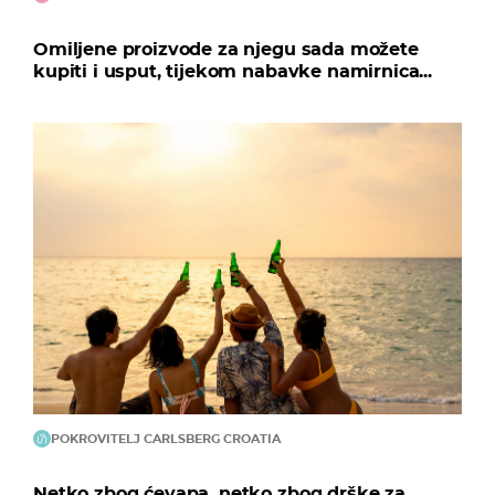
Omiljene proizvode za njegu sada možete
kupiti i usput, tijekom nabavke namirnica...
POKROVITELJ CARLSBERG CROATIA
Netko zbog ćevapa, netko zbog drške za