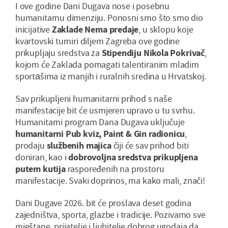
I ove godine Dani Dugava nose i posebnu
humanitarnu dimenziju. Ponosni smo što smo dio
inicijative
Zaklade Nema predaje
, u sklopu koje
kvartovski turniri diljem Zagreba ove godine
prikupljaju sredstva za
Stipendiju Nikola Pokrivač
,
kojom će Zaklada pomagati talentiranim mladim
sportаšima iz manjih i ruralnih sredina u Hrvatskoj.
Sav prikupljeni humanitarni prihod s naše
manifestacije bit će usmjeren upravo u tu svrhu.
Humanitarni program Dana Dugava uključuje
humanitarni Pub kviz, Paint & Gin radionicu
,
prodaju
službenih majica
čiji će sav prihod biti
doniran, kao i
dobrovoljna sredstva prikupljena
putem kutija
raspoređenih na prostoru
manifestacije. Svaki doprinos, ma kako mali, znači!
Dani Dugave 2026. bit će proslava deset godina
zajedništva, sporta, glazbe i tradicije. Pozivamo sve
mještane, prijatelje i ljubitelje dobrog ugodaja da