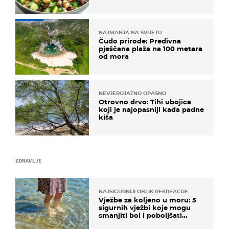
kuhanje
NAJMANJA NA SVIJETU
Čudo prirode: Predivna
pješčana plaža na 100 metara
od mora
NEVJEROJATNO OPASNO
Otrovno drvo: Tihi ubojica
koji je najopasniji kada padne
kiša
ZDRAVLJE
NAJSIGURNIJI OBLIK REKREACIJE
Vježbe za koljeno u moru: 5
sigurnih vježbi koje mogu
smanjiti bol i poboljšati
pokretljivost