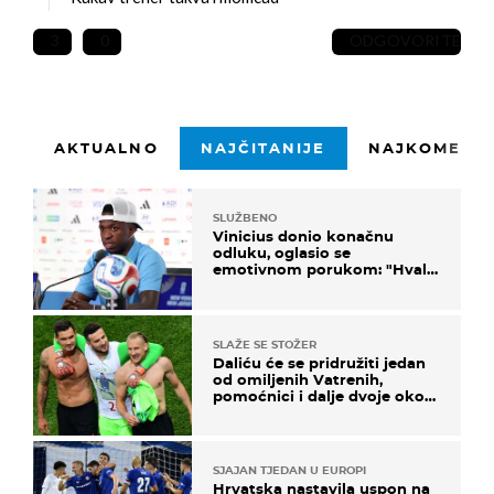
3
0
ODGOVORITE
AKTUALNO
NAJČITANIJE
NAJKOMENTI
SLUŽBENO
Vinicius donio konačnu
odluku, oglasio se
emotivnom porukom: "Hvala
vam svima"
SLAŽE SE STOŽER
Daliću će se pridružiti jedan
od omiljenih Vatrenih,
pomoćnici i dalje dvoje oko
ponude
SJAJAN TJEDAN U EUROPI
Hrvatska nastavila uspon na