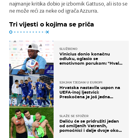
najmanje kritika dobio je izbornik Gattuso, ali isto se
ne može reći za neke od igrača Azzurra.
Tri vijesti o kojima se priča
SLUŽBENO
Vinicius donio konačnu
odluku, oglasio se
emotivnom porukom: "Hvala
vam svima"
SJAJAN TJEDAN U EUROPI
Hrvatska nastavila uspon na
UEFA-inoj ljestvici:
Preskočena je još jedna
država
SLAŽE SE STOŽER
Daliću će se pridružiti jedan
od omiljenih Vatrenih,
pomoćnici i dalje dvoje oko
ponude