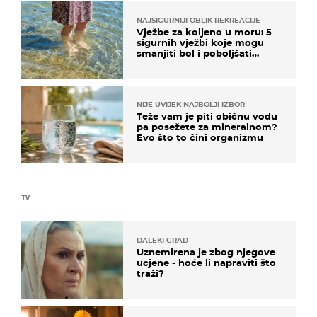
NAJSIGURNIJI OBLIK REKREACIJE
Vježbe za koljeno u moru: 5
sigurnih vježbi koje mogu
smanjiti bol i poboljšati
pokretljivost
NIJE UVIJEK NAJBOLJI IZBOR
Teže vam je piti običnu vodu
pa posežete za mineralnom?
Evo što to čini organizmu
TV
DALEKI GRAD
Uznemirena je zbog njegove
ucjene - hoće li napraviti što
traži?