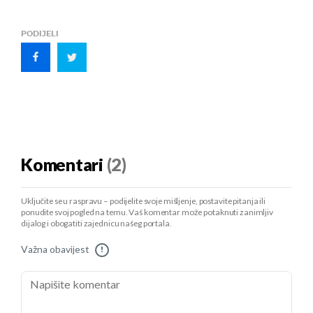
PODIJELI
Komentari
(2)
Uključite se u raspravu – podijelite svoje mišljenje, postavite pitanja ili
ponudite svoj pogled na temu. Vaš komentar može potaknuti zanimljiv
dijalog i obogatiti zajednicu našeg portala.
Važna obavijest
!