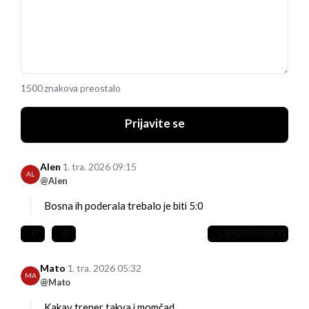
1500 znakova preostalo
Prijavite se
Alen
1. tra. 2026 09:15
AL
@Alen
Bosna ih poderala trebalo je biti 5:0
0
0
ODGOVORITE
Mato
1. tra. 2026 05:32
MA
@Mato
Kakav trener takva i momčad