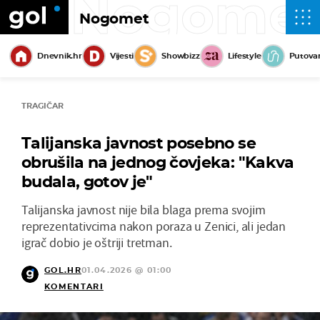
Nogome
Nogomet
Dnevnik.hr
Vijesti
Showbizz
Lifestyle
Putova
TRAGIČAR
Talijanska javnost posebno se
obrušila na jednog čovjeka: "Kakva
budala, gotov je"
Talijanska javnost nije bila blaga prema svojim
reprezentativcima nakon poraza u Zenici, ali jedan
igrač dobio je oštriji tretman.
GOL.HR
01.04.2026 @ 01:00
KOMENTARI