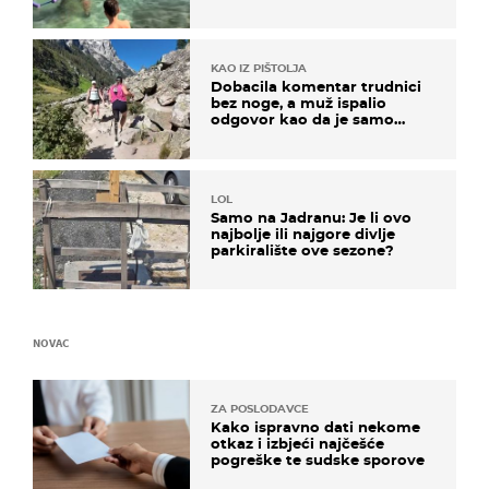
KAO IZ PIŠTOLJA
Dobacila komentar trudnici
bez noge, a muž ispalio
odgovor kao da je samo
čekao…
LOL
Samo na Jadranu: Je li ovo
najbolje ili najgore divlje
parkiralište ove sezone?
NOVAC
ZA POSLODAVCE
Kako ispravno dati nekome
otkaz i izbjeći najčešće
pogreške te sudske sporove