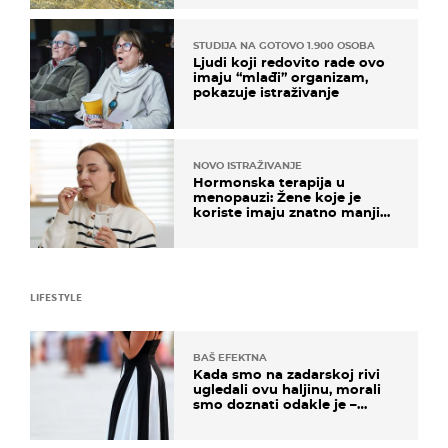
STUDIJA NA GOTOVO 1.900 OSOBA
Ljudi koji redovito rade ovo
imaju “mlađi” organizam,
pokazuje istraživanje
NOVO ISTRAŽIVANJE
Hormonska terapija u
menopauzi: Žene koje je
koriste imaju znatno manji
rizik od ovoga
LIFESTYLE
BAŠ EFEKTNA
Kada smo na zadarskoj rivi
ugledali ovu haljinu, morali
smo doznati odakle je –
košta samo 18 eura