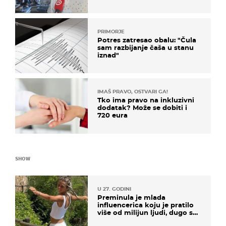
i ja ne možemo oka sklopiti"
PRIMORJE
Potres zatresao obalu: "Čula
sam razbijanje čaša u stanu
iznad"
IMAŠ PRAVO, OSTVARI GA!
Tko ima pravo na inkluzivni
dodatak? Može se dobiti i
720 eura
SHOW
U 27. GODINI
Preminula je mlada
influencerica koju je pratilo
više od milijun ljudi, dugo se
borila s opakom bolešću