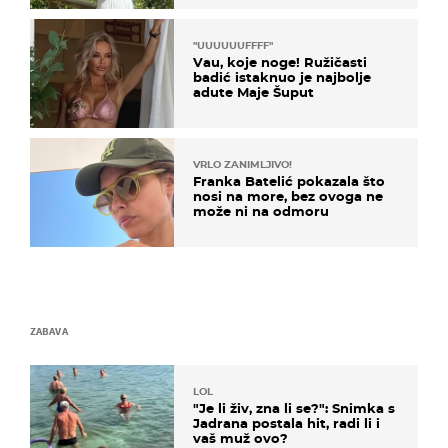
"UUUUUUFFFF"
Vau, koje noge! Ružičasti
badić istaknuo je najbolje
adute Maje Šuput
VRLO ZANIMLJIVO!
Franka Batelić pokazala što
nosi na more, bez ovoga ne
može ni na odmoru
ZABAVA
LOL
"Je li živ, zna li se?": Snimka s
Jadrana postala hit, radi li i
vaš muž ovo?