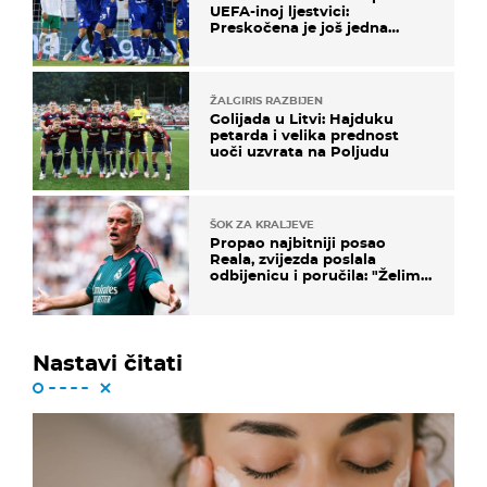
UEFA-inoj ljestvici:
Preskočena je još jedna
država
ŽALGIRIS RAZBIJEN
Golijada u Litvi: Hajduku
petarda i velika prednost
uoči uzvrata na Poljudu
ŠOK ZA KRALJEVE
Propao najbitniji posao
Reala, zvijezda poslala
odbijenicu i poručila: "Želim
u Barcelonu"
Nastavi čitati