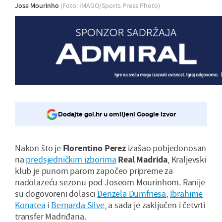
Jose Mourinho
(Foto: IMAGO/Sports Press Photo)
Dodajte gol.hr u omiljeni Google izvor
Nakon što je
Florentino
Perez
izašao pobjedonosan
na
predsjedničkim izborima
Real
Madrida
, Kraljevski
klub je punom parom započeo pripreme za
nadolazeću sezonu pod Joseom Mourinhom. Ranije
su dogovoreni dolasci
Denzela Dumfriesa
,
Ibrahime
Konatea
i
Bernarda Silve
, a sada je zaključen i četvrti
transfer Madriđana.