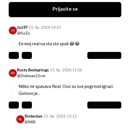
Prijavite se
Juz97
15. lip. 2026 14:25
JU
@KoZa
Ee moj real na sta ste spali 😂😂
0
0
ODGOVORITE
Rusty Bedsprings
15. lip. 2026 11:06
RB
@Dickman22cm
Nitko ne spasava Real. Ovo su sve pogresni igraci.
Gotovo je...
0
0
ODGOVORITE
Slobodan
15. lip. 2026 12:12
SL
@IMIS