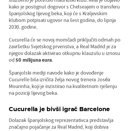
kako je postignut dogovor s Chelseajem o transferu
španjolskog lijevog beka, koji će s Kraljevskim
klubom potpisati ugovor na šest godina, do lipnja
2030. godine.
Cucurella će se novoj momčadi priključiti odmah po
završetku Svjetskog prvenstva, a Real Madrid je za
njegov dolazak aktivirao otkupnu klauzulu u iznosu
od
50 milijuna eura
.
Španjolski mediji navode kako je dovođenje
Cucurelle bila izričita želja novog trenera Joséa
Mourinha, koji je inzistirao na kvalitetnom rješenju
na poziciji lijevog beka.
Cucurella je bivši igrač Barcelone
Dolazak španjolskog reprezentativca predstavlja
značajno pojačanje za Real Madrid, koji dobiva