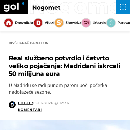
Nogome
Nogomet
Dnevnik.hr
Vijesti
Showbizz
Lifestyle
Putova
BIVŠI IGRAČ BARCELONE
Real službeno potvrdio i četvrto
veliko pojačanje: Madriđani iskrcali
50 milijuna eura
U Madridu se radi punom parom uoči početka
nadolazeće sezone.
GOL.HR
15.06.2026 @ 12:36
KOMENTARI