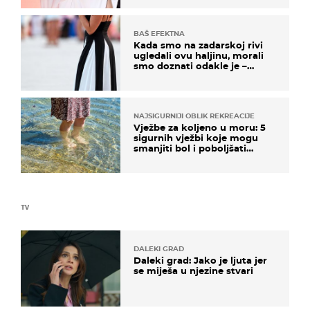
BAŠ EFEKTNA
Kada smo na zadarskoj rivi
ugledali ovu haljinu, morali
smo doznati odakle je –
košta samo 18 eura
NAJSIGURNIJI OBLIK REKREACIJE
Vježbe za koljeno u moru: 5
sigurnih vježbi koje mogu
smanjiti bol i poboljšati
pokretljivost
TV
DALEKI GRAD
Daleki grad: Jako je ljuta jer
se miješa u njezine stvari