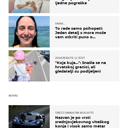
ijedne pogreške
HMM…
To rade samo psihopati:
Jedan detalj s mora može
vam otkriti puno o
prijateljima
ZAMJERATE LI JOJ?
"Koja kuja…": Snašla se na
hrvatskoj granici, ali
gledatelji su podijeljeni
NOVAC
TREĆI UNIKATNI BUGATTI
Nazvan je po vrsti
srednjovjekovnog viteškog
konja i visok samo metar