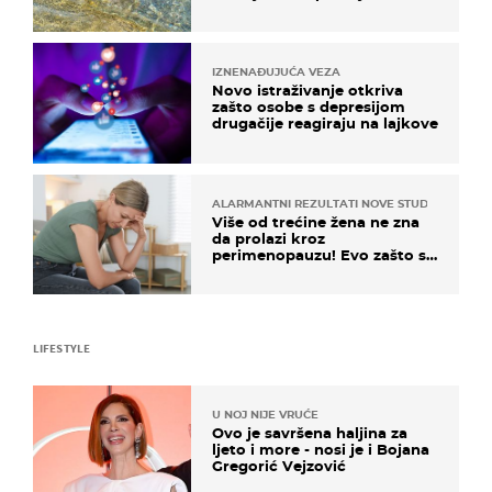
pokretljivost
IZNENAĐUJUĆA VEZA
Novo istraživanje otkriva
zašto osobe s depresijom
drugačije reagiraju na lajkove
ALARMANTNI REZULTATI NOVE STUDIJE
Više od trećine žena ne zna
da prolazi kroz
perimenopauzu! Evo zašto su
simptomi toliko zbunjujući
LIFESTYLE
U NOJ NIJE VRUĆE
Ovo je savršena haljina za
ljeto i more - nosi je i Bojana
Gregorić Vejzović