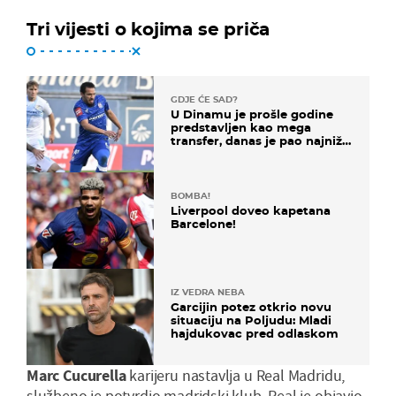
Tri vijesti o kojima se priča
GDJE ĆE SAD?
U Dinamu je prošle godine
predstavljen kao mega
transfer, danas je pao najniže
u karijeri
BOMBA!
Liverpool doveo kapetana
Barcelone!
IZ VEDRA NEBA
Garcijin potez otkrio novu
situaciju na Poljudu: Mladi
hajdukovac pred odlaskom
Marc
Cucurella
karijeru nastavlja u Real Madridu,
službeno je potvrdio madridski klub. Real je objavio