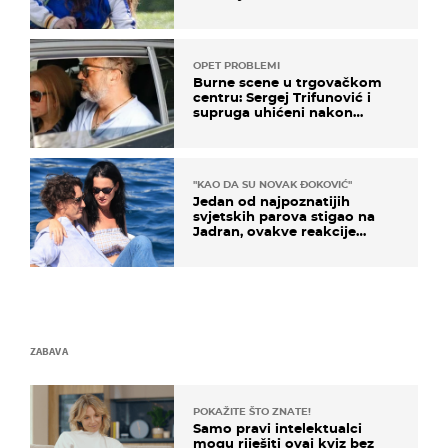
milijuna koje je trebala
naslijediti
OPET PROBLEMI
Burne scene u trgovačkom
centru: Sergej Trifunović i
supruga uhićeni nakon
svađe!
"KAO DA SU NOVAK ĐOKOVIĆ"
Jedan od najpoznatijih
svjetskih parova stigao na
Jadran, ovakve reakcije
vjerojatno nisu očekivali
ZABAVA
POKAŽITE ŠTO ZNATE!
Samo pravi intelektualci
mogu riješiti ovaj kviz bez