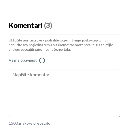
Komentari
(3)
Uključite se u raspravu – podijelite svoje mišljenje, postavite pitanja ili
ponudite svoj pogled na temu. Vaš komentar može potaknuti zanimljiv
dijalog i obogatiti zajednicu našeg portala.
Važna obavijest
!
1500 znakova preostalo