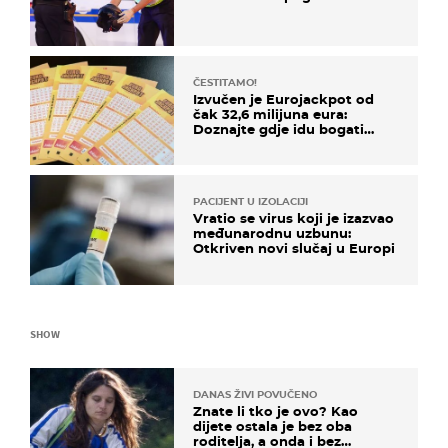
ČESTITAMO!
Izvučen je Eurojackpot od
čak 32,6 milijuna eura:
Doznajte gdje idu bogati
dobitci u Hrvatskoj
PACIJENT U IZOLACIJI
Vratio se virus koji je izazvao
međunarodnu uzbunu:
Otkriven novi slučaj u Europi
SHOW
DANAS ŽIVI POVUČENO
Znate li tko je ovo? Kao
dijete ostala je bez oba
roditelja, a onda i bez