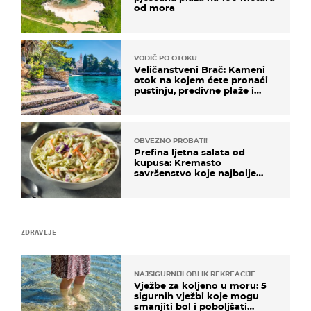
od mora
VODIČ PO OTOKU
Veličanstveni Brač: Kameni
otok na kojem ćete pronaći
pustinju, predivne plaže i
uzbudljivu hranu
OBVEZNO PROBATI!
Prefina ljetna salata od
kupusa: Kremasto
savršenstvo koje najbolje
paše uz pečeno meso
ZDRAVLJE
NAJSIGURNIJI OBLIK REKREACIJE
Vježbe za koljeno u moru: 5
sigurnih vježbi koje mogu
smanjiti bol i poboljšati