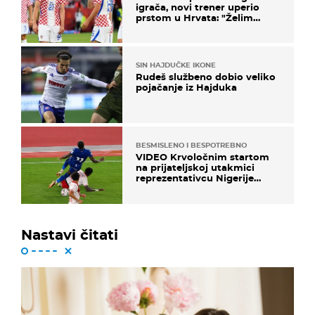
igrača, novi trener uperio
prstom u Hrvata: "Želim
njega!"
SIN HAJDUČKE IKONE
Rudeš službeno dobio veliko
pojačanje iz Hajduka
BESMISLENO I BESPOTREBNO
VIDEO Krvoločnim startom
na prijateljskoj utakmici
reprezentativcu Nigerije
završila sezona!
Nastavi čitati