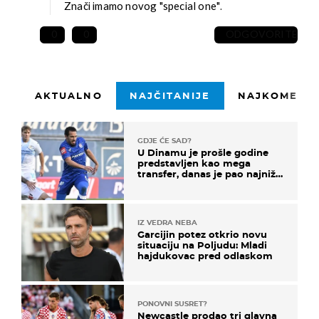
Znači imamo novog "special one".
0
0
ODGOVORITE
AKTUALNO
NAJČITANIJE
NAJKOMENTI
GDJE ĆE SAD?
U Dinamu je prošle godine
predstavljen kao mega
transfer, danas je pao najniže
u karijeri
IZ VEDRA NEBA
Garcijin potez otkrio novu
situaciju na Poljudu: Mladi
hajdukovac pred odlaskom
PONOVNI SUSRET?
Newcastle prodao tri glavna