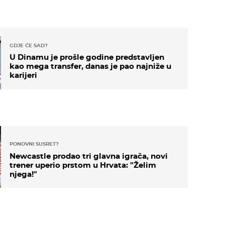
GDJE ĆE SAD?
U Dinamu je prošle godine predstavljen
kao mega transfer, danas je pao najniže u
karijeri
PONOVNI SUSRET?
Newcastle prodao tri glavna igrača, novi
trener uperio prstom u Hrvata: "Želim
njega!"