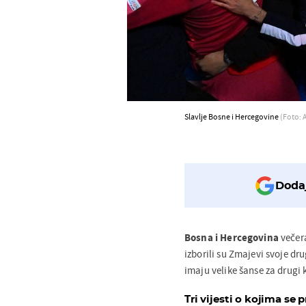
Slavlje Bosne i Hercegovine
(Foto: 
Dodaj
B
osna i Hercegovina
večer
izborili su Zmajevi svoje dr
imaju velike šanse za drugi 
Tri vijesti o kojima se p