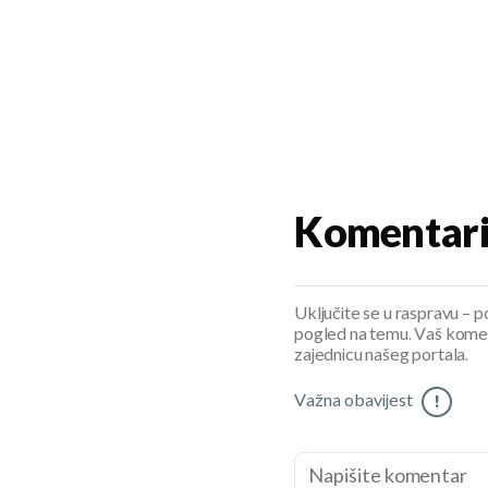
Komentar
Uključite se u raspravu – pod
pogled na temu. Vaš koment
zajednicu našeg portala.
Važna obavijest
!