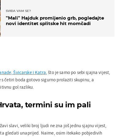
SVIĐA VAM SE?
"Mali" Hajduk promijenio grb, pogledajte
novi identitet splitske hit momčadi
anade, Švicarske i Katra
, što je samo po sebi sjajna vijest,
s četiri boda gotovo sigurno prolaziti skupinu, a
itivnu gol razliku.
rvata, termini su im pali
vi slavi, veliki broj ljudi ne zna još jednu sjajnu vijest,
išta gledati unaprijed. Naime, osim itekako pobjedivih