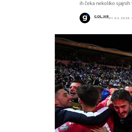
ih čeka nekoliko sjajnih v
GOL.HR
01.04.2026