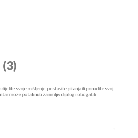
i
(3)
ijelite svoje mišljenje, postavite pitanja ili ponudite svoj
ar može potaknuti zanimljiv dijalog i obogatiti