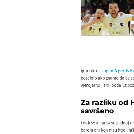
Igrat će u
skupini B protiv K
posebno ako znamo da će se 
vjerojatno i s tri boda uz poz
Za razliku od H
savršeno
I dok se u nama susjednoj drža
barem oni koji nisu htjeli n