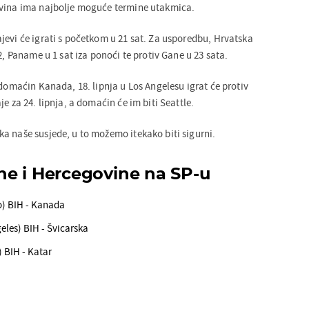
ovina ima najbolje moguće termine utakmica.
jevi će igrati s početkom u 21 sat. Za usporedbu, Hrvatska
2, Paname u 1 sat iza ponoći te protiv Gane u 23 sata.
 domaćin Kanada, 18. lipnja u Los Angelesu igrat će protiv
e za 24. lipnja, a domaćin će im biti Seattle.
a naše susjede, u to možemo itekako biti sigurni.
e i Hercegovine na SP-u
to) BIH - Kanada
geles) BIH - Švicarska
) BIH - Katar