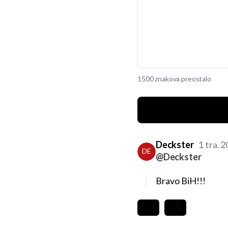
1500 znakova preostalo
Deckster
1. tra. 
DE
@Deckster
Bravo BiH!!!
0
1