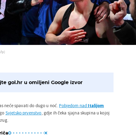
Afp)
te gol.hr u omiljeni Google izvor
as neće spavati do dugo u noć.
Pobjedom nad
Italijom
ugo
Svjetsko prvenstvo
, gdje ih čeka sjajna skupina u kojoj
krug.
riča