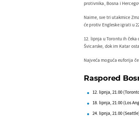
protivnika, Bosna i Herceg
Naime, sve tri utakmice Zma
će protiv Engleske igrati u 2
12. lipnja u Torontu ih čeka
Švicarske, dok im Katar ostaj
Najveća moguća euforija ček
Raspored Bosn
12. lipnja, 21.00 (Toron
18. lipnja, 21.00 (Los An
24. lipnja, 21.00 (Seattle