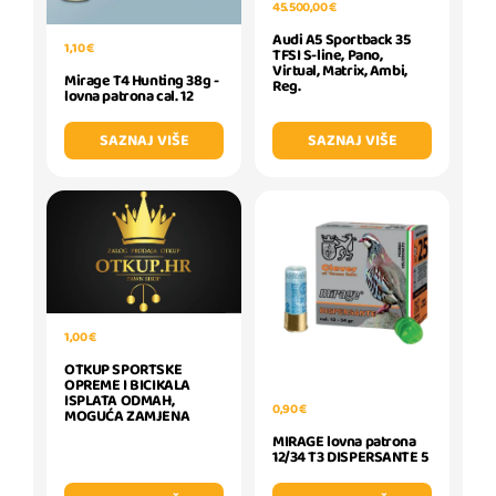
45.500,00 €
Audi A5 Sportback 35
1,10 €
TFSI S-line, Pano,
Virtual, Matrix, Ambi,
Mirage T4 Hunting 38g -
Reg.
lovna patrona cal. 12
SAZNAJ VIŠE
SAZNAJ VIŠE
1,00 €
OTKUP SPORTSKE
OPREME I BICIKALA
ISPLATA ODMAH,
0,90 €
MOGUĆA ZAMJENA
MIRAGE lovna patrona
12/34 T3 DISPERSANTE 5