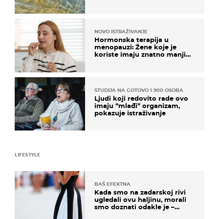
pokretljivost
NOVO ISTRAŽIVANJE
Hormonska terapija u
menopauzi: Žene koje je
koriste imaju znatno manji
rizik od ovoga
STUDIJA NA GOTOVO 1.900 OSOBA
Ljudi koji redovito rade ovo
imaju “mlađi” organizam,
pokazuje istraživanje
LIFESTYLE
BAŠ EFEKTNA
Kada smo na zadarskoj rivi
ugledali ovu haljinu, morali
smo doznati odakle je –
košta samo 18 eura