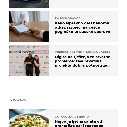
ZA POSLODAVCE
Kako ispravno dati nekome
otkaz i izbjeći najčešće
pogreške te sudske sporove
POKROVITELJ PHILIP MORRIS ZAGREB
Digitalna rješenja za stvarne
probleme: Dva hrvatska
projekta dobila potporu za
razvoj
PUTOVANJA
GOTOVO ZA 15 MINUTA
Najbolja ljetna salata od
graha: Brzinski recept za