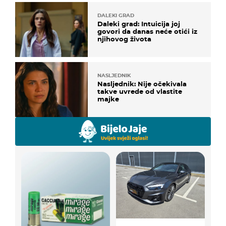
DALEKI GRAD
Daleki grad: Intuicija joj
govori da danas neće otići iz
njihovog života
NASLJEDNIK
Nasljednik: Nije očekivala
takve uvrede od vlastite
majke