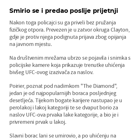
Smirio se i predao poslije prijetnji
Nakon toga policajci su ga priveli bez pružanja
fizičkog otpora. Prevezen je u zatvor okruga Clayton,
gdje je protiv njega podignuta prijava zbog opijanja
na javnom mjestu.
Na društvenim mrežama ubrzo se pojavila i snimka s
policijske kamere koja prikazuje trenutke uhićenja
bivšeg UFC-ovog izazivača za naslov.
Poirier, poznat pod nadimkom "The Diamond",
jedan je od najpopularnijih boraca posljednjeg
desetljeća. Tijekom bogate karijere nastupao je u
perolakoj i lakoj kategoriji te se dvaput borio za
naslov UFC-ova prvaka lake kategorije, a bio je i
privremeni prvak u lakoj.
Slavni borac lani se umirovio, a po uhićenju na