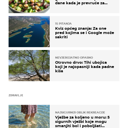
dane kada je prevruće za
kuhanje
15 PITANJA
Kviz općeg znanja: Za one
pred kojima se i Google može
sakriti
NEVJEROJATNO OPASNO
Otrovno drvo: Tihi ubojica
koji je najopasniji kada padne
kiša
ZDRAVLJE
NAJSIGURNIJI OBLIK REKREACIJE
Vježbe za koljeno u moru: 5
sigurnih vježbi koje mogu
smanjiti bol i poboljšati