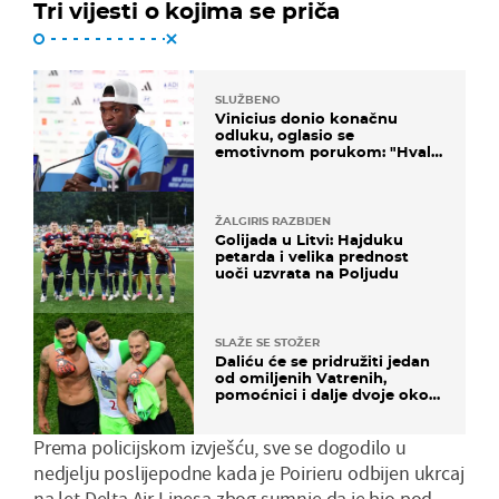
Tri vijesti o kojima se priča
SLUŽBENO
Vinicius donio konačnu
odluku, oglasio se
emotivnom porukom: "Hvala
vam svima"
ŽALGIRIS RAZBIJEN
Golijada u Litvi: Hajduku
petarda i velika prednost
uoči uzvrata na Poljudu
SLAŽE SE STOŽER
Daliću će se pridružiti jedan
od omiljenih Vatrenih,
pomoćnici i dalje dvoje oko
ponude
Prema policijskom izvješću, sve se dogodilo u
nedjelju poslijepodne kada je Poirieru odbijen ukrcaj
na let Delta Air Linesa zbog sumnje da je bio pod