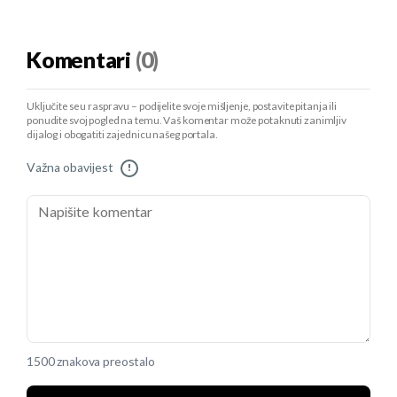
Komentari
(0)
Uključite se u raspravu – podijelite svoje mišljenje, postavite pitanja ili
ponudite svoj pogled na temu. Vaš komentar može potaknuti zanimljiv
dijalog i obogatiti zajednicu našeg portala.
Važna obavijest
!
1500 znakova preostalo