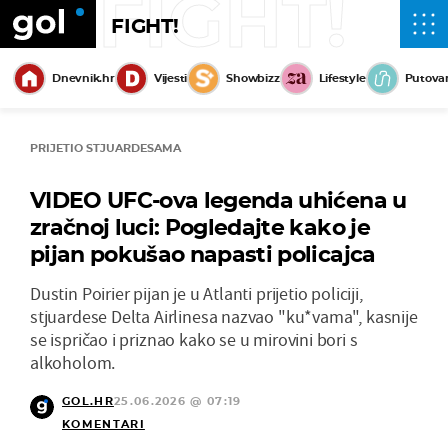
FIGHT!
FIGHT!
Dnevnik.hr
Vijesti
Showbizz
Lifestyle
Putova
PRIJETIO STJUARDESAMA
VIDEO UFC-ova legenda uhićena u
zračnoj luci: Pogledajte kako je
pijan pokušao napasti policajca
Dustin Poirier pijan je u Atlanti prijetio policiji,
stjuardese Delta Airlinesa nazvao "ku*vama", kasnije
se ispričao i priznao kako se u mirovini bori s
alkoholom.
GOL.HR
25.06.2026 @ 07:19
KOMENTARI