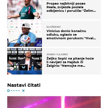
Propao najbitniji posao
Reala, zvijezda poslala
odbijenicu i poručila: "Želim
u Barcelonu"
SLUŽBENO
Vinicius donio konačnu
odluku, oglasio se
emotivnom porukom: "Hvala
vam svima"
JASNO I GLASNO
Željko Sopić na pitanje hoće
li navijati za Hajduk ili
Žalgiris: "Nemojte me
vrijeđati"
Nastavi čitati