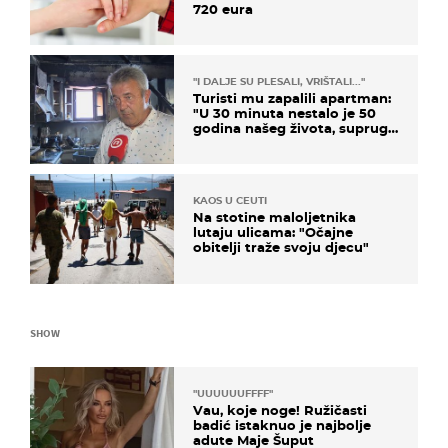
720 eura
"I DALJE SU PLESALI, VRIŠTALI..."
Turisti mu zapalili apartman:
"U 30 minuta nestalo je 50
godina našeg života, supruga
i ja ne možemo oka sklopiti"
KAOS U CEUTI
Na stotine maloljetnika
lutaju ulicama: "Očajne
obitelji traže svoju djecu"
SHOW
"UUUUUUFFFF"
Vau, koje noge! Ružičasti
badić istaknuo je najbolje
adute Maje Šuput