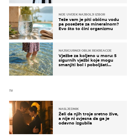
NIJE UVIJEK NAJBOLJI IZBOR
Teže vam je piti običnu vodu
pa posežete za mineralnom?
Evo što to čini organizmu
NAJSIGURNIJI OBLIK REKREACIJE
Vježbe za koljeno u moru: 5
sigurnih vježbi koje mogu
smanjiti bol i poboljšati
pokretljivost
TV
NASLJEDNIK
Želi da njih troje sretno žive,
a nije ni svjesna da ga je
odavno izgubila