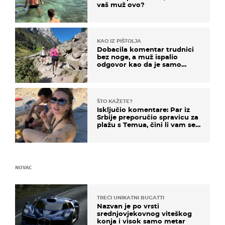
vaš muž ovo?
KAO IZ PIŠTOLJA
Dobacila komentar trudnici
bez noge, a muž ispalio
odgovor kao da je samo
čekao…
ŠTO KAŽETE?
Isključio komentare: Par iz
Srbije preporučio spravicu za
plažu s Temua, čini li vam se
ovo sigurnim?
NOVAC
TREĆI UNIKATNI BUGATTI
Nazvan je po vrsti
srednjovjekovnog viteškog
konja i visok samo metar