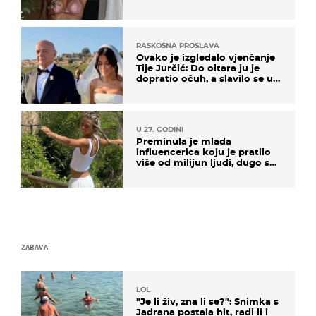
RASKOŠNA PROSLAVA
Ovako je izgledalo vjenčanje
Tije Jurčić: Do oltara ju je
dopratio očuh, a slavilo se uz
Olivera i Rozgu
U 27. GODINI
Preminula je mlada
influencerica koju je pratilo
više od milijun ljudi, dugo se
borila s opakom bolesti
ZABAVA
LOL
"Je li živ, zna li se?": Snimka s
Jadrana postala hit, radi li i