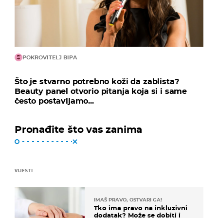
POKROVITELJ BIPA
Što je stvarno potrebno koži da zablista?
Beauty panel otvorio pitanja koja si i same
često postavljamo...
Pronađite što vas zanima
VIJESTI
IMAŠ PRAVO, OSTVARI GA!
Tko ima pravo na inkluzivni
dodatak? Može se dobiti i