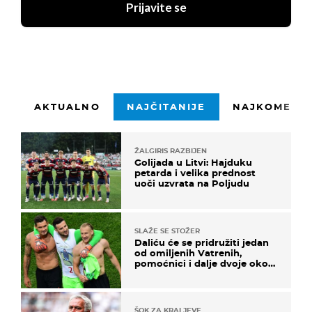
Prijavite se
AKTUALNO
NAJČITANIJE
NAJKOMENTI
ŽALGIRIS RAZBIJEN
Golijada u Litvi: Hajduku
petarda i velika prednost
uoči uzvrata na Poljudu
SLAŽE SE STOŽER
Daliću će se pridružiti jedan
od omiljenih Vatrenih,
pomoćnici i dalje dvoje oko
ponude
ŠOK ZA KRALJEVE