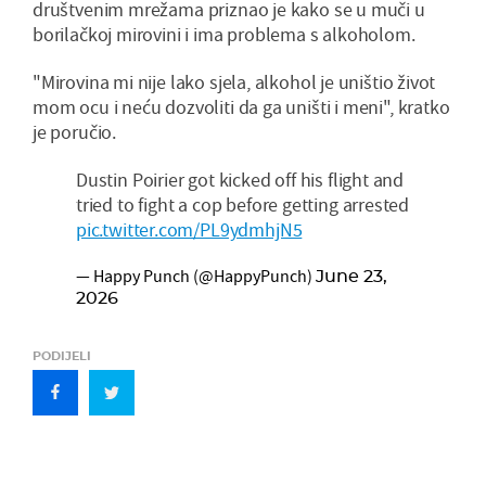
društvenim mrežama priznao je kako se u muči u
borilačkoj mirovini i ima problema s alkoholom.
"Mirovina mi nije lako sjela, alkohol je uništio život
mom ocu i neću dozvoliti da ga uništi i meni", kratko
je poručio.
Dustin Poirier got kicked off his flight and
tried to fight a cop before getting arrested
pic.twitter.com/PL9ydmhjN5
— Happy Punch (@HappyPunch)
June 23,
2026
PODIJELI