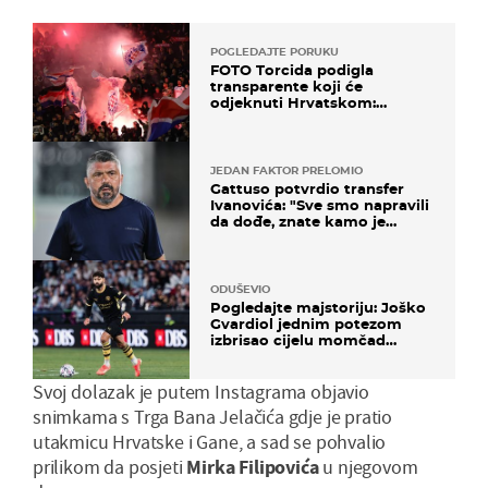
POGLEDAJTE PORUKU
FOTO Torcida podigla
transparente koji će
odjeknuti Hrvatskom:
Prozvali "moralne vertikale"
JEDAN FAKTOR PRELOMIO
Gattuso potvrdio transfer
Ivanovića: "Sve smo napravili
da dođe, znate kamo je
otišao..."
ODUŠEVIO
Pogledajte majstoriju: Joško
Gvardiol jednim potezom
izbrisao cijelu momčad
Atletica
Svoj dolazak je putem Instagrama objavio
snimkama s Trga Bana Jelačića gdje je pratio
utakmicu Hrvatske i Gane, a sad se pohvalio
prilikom da posjeti
Mirka Filipovića
u njegovom