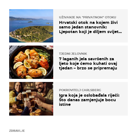
UŽIVANJE NA "PRIVATNOM" OTOKU
Hrvatski otok na kojem živi
samo jedan stanovnik:
Ljepotan koji je diljem svijeta
poznat po svojem "bijelom
zlatu"
TJEDNI JELOVNIK
7 laganih jela savršenih za
ljeto koje ćemo kuhati ovaj
tjedan – brzo se pripremaju
POKROVITELJ CARLSBERG
Igra koja je oslobađala riječi:
Što danas zamjenjuje bocu
istine
ZDRAVLJE