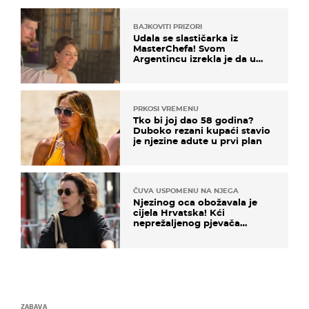
BAJKOVITI PRIZORI
Udala se slastičarka iz
MasterChefa! Svom
Argentincu izrekla je da u
rodnoj Hercegovini
PRKOSI VREMENU
Tko bi joj dao 58 godina?
Duboko rezani kupaći stavio
je njezine adute u prvi plan
ČUVA USPOMENU NA NJEGA
Njezinog oca obožavala je
cijela Hrvatska! Kći
neprežaljenog pjevača
projurila špicom na dva
kotača
ZABAVA