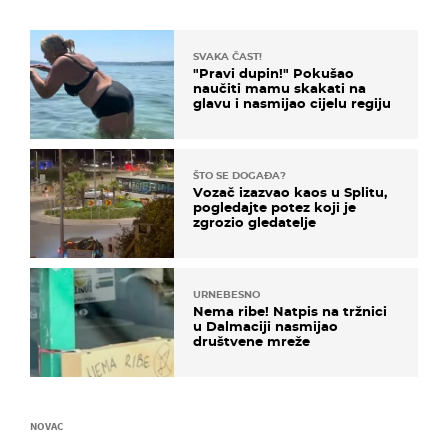
SVAKA ČAST!
"Pravi dupin!" Pokušao
naučiti mamu skakati na
glavu i nasmijao cijelu regiju
ŠTO SE DOGAĐA?
Vozač izazvao kaos u Splitu,
pogledajte potez koji je
zgrozio gledatelje
URNEBESNO
Nema ribe! Natpis na tržnici
u Dalmaciji nasmijao
društvene mreže
NOVAC