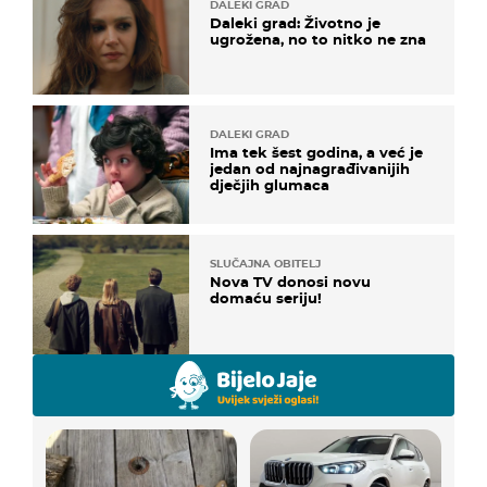
DALEKI GRAD
Daleki grad: Životno je
ugrožena, no to nitko ne zna
DALEKI GRAD
Ima tek šest godina, a već je
jedan od najnagrađivanijih
dječjih glumaca
SLUČAJNA OBITELJ
Nova TV donosi novu
domaću seriju!