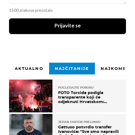
1500 znakova preostalo
Prijavite se
AKTUALNO
NAJČITANIJE
NAJKOMENTI
POGLEDAJTE PORUKU
FOTO Torcida podigla
transparente koji će
odjeknuti Hrvatskom:
Prozvali "moralne vertikale"
JEDAN FAKTOR PRELOMIO
Gattuso potvrdio transfer
Ivanovića: "Sve smo napravili