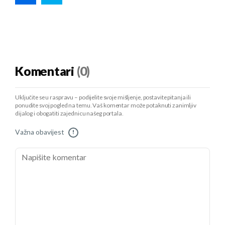
Komentari
(0)
Uključite se u raspravu – podijelite svoje mišljenje, postavite pitanja ili
ponudite svoj pogled na temu. Vaš komentar može potaknuti zanimljiv
dijalog i obogatiti zajednicu našeg portala.
Važna obavijest
!