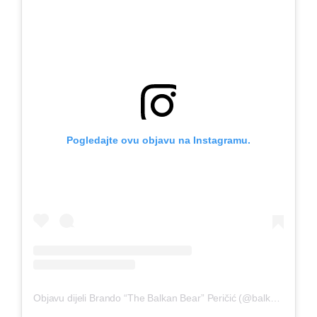
Pogledajte ovu objavu na Instagramu.
Objavu dijeli Brando “The Balkan Bear” Peričić (@balknbear)