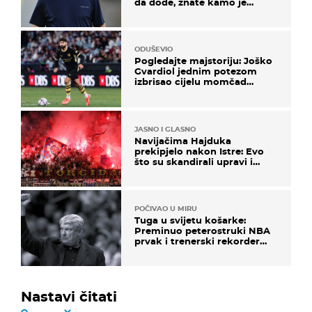
da dođe, znate kamo je
otišao..."
ODUŠEVIO
Pogledajte majstoriju: Joško
Gvardiol jednim potezom
izbrisao cijelu momčad
Atletica
JASNO I GLASNO
Navijačima Hajduka
prekipjelo nakon Istre: Evo
što su skandirali upravi i
predsjedniku Biliću
POČIVAO U MIRU
Tuga u svijetu košarke:
Preminuo peterostruki NBA
prvak i trenerski rekorder
lige
Nastavi čitati