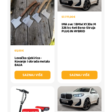
57.777,00 €
IMA sve ! BMW X1 30e M
326 ks 4x4 Benz-Struja
PLUG IN HYBRID
65,00 €
Lovačka sjekirica -
Kovanje i obrada metala
BAJA
SAZNAJ VIŠE
SAZNAJ VIŠE