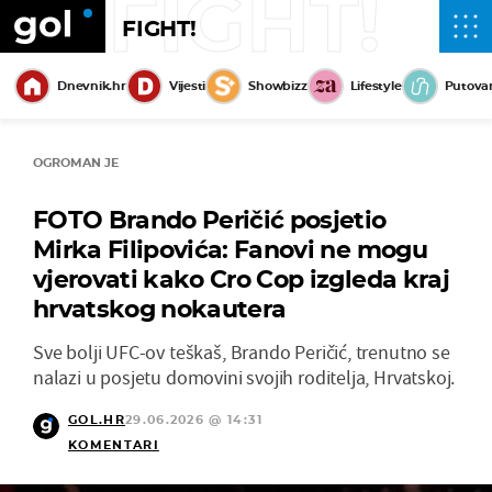
FIGHT!
FIGHT!
Dnevnik.hr
Vijesti
Showbizz
Lifestyle
Putova
OGROMAN JE
FOTO Brando Peričić posjetio
Mirka Filipovića: Fanovi ne mogu
vjerovati kako Cro Cop izgleda kraj
hrvatskog nokautera
Sve bolji UFC-ov teškaš, Brando Peričić, trenutno se
nalazi u posjetu domovini svojih roditelja, Hrvatskoj.
GOL.HR
29.06.2026 @ 14:31
KOMENTARI