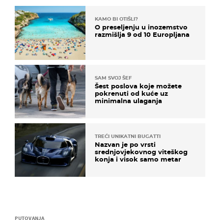
KAMO BI OTIŠLI?
O preseljenju u inozemstvo
razmišlja 9 od 10 Europljana
SAM SVOJ ŠEF
Šest poslova koje možete
pokrenuti od kuće uz
minimalna ulaganja
TREĆI UNIKATNI BUGATTI
Nazvan je po vrsti
srednjovjekovnog viteškog
konja i visok samo metar
PUTOVANJA