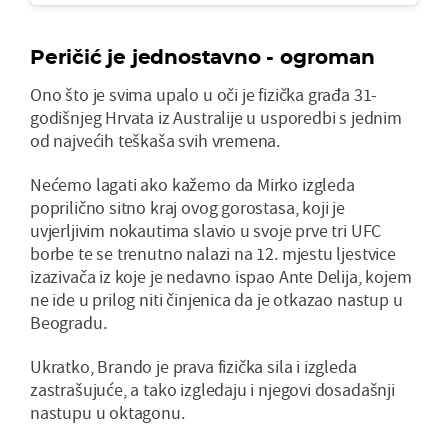
Peričić je jednostavno - ogroman
Ono što je svima upalo u oči je fizička građa 31-
godišnjeg Hrvata iz Australije u usporedbi s jednim
od najvećih teškaša svih vremena.
Nećemo lagati ako kažemo da Mirko izgleda
poprilično sitno kraj ovog gorostasa, koji je
uvjerljivim nokautima slavio u svoje prve tri UFC
borbe te se trenutno nalazi na 12. mjestu ljestvice
izazivača iz koje je nedavno ispao Ante Delija, kojem
ne ide u prilog niti činjenica da je otkazao nastup u
Beogradu.
Ukratko, Brando je prava fizička sila i izgleda
zastrašujuće, a tako izgledaju i njegovi dosadašnji
nastupu u oktagonu.