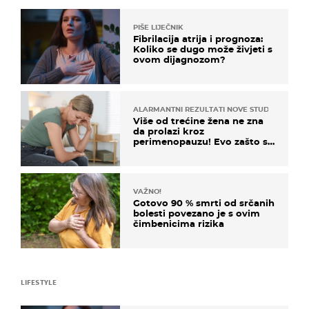
PIŠE LIJEČNIK
Fibrilacija atrija i prognoza:
Koliko se dugo može živjeti s
ovom dijagnozom?
ALARMANTNI REZULTATI NOVE STUDIJE
Više od trećine žena ne zna
da prolazi kroz
perimenopauzu! Evo zašto su
simptomi toliko zbunjujući
VAŽNO!
Gotovo 90 % smrti od srčanih
bolesti povezano je s ovim
čimbenicima rizika
LIFESTYLE