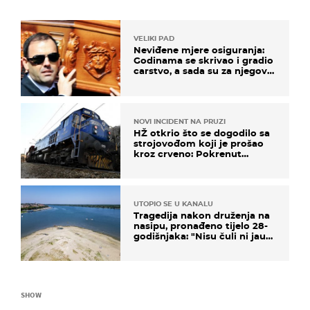
VELIKI PAD
Neviđene mjere osiguranja:
Godinama se skrivao i gradio
carstvo, a sada su za njegovo
izručenje naručili posebno
vozilo
NOVI INCIDENT NA PRUZI
HŽ otkrio što se dogodilo sa
strojovođom koji je prošao
kroz crveno: Pokrenut
inspekcijski nadzor
UTOPIO SE U KANALU
Tragedija nakon druženja na
nasipu, pronađeno tijelo 28-
godišnjaka: "Nisu čuli ni jauk
ni poziv upomoć"
SHOW