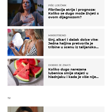
PIŠE LIJEČNIK
Fibrilacija atrija i prognoza:
Koliko se dugo može živjeti s
ovom dijagnozom?
MIKROTREND
Sinj, alkari i dašak dolce vite:
Jedna haljina pretvorila je
tribine u scenu iz talijanskog
filma
DOBRO JE ZNATI
Koliko dugo narezana
lubenica smije stajati u
hladnjaku i kada je više nije
sigurno jesti?
TV