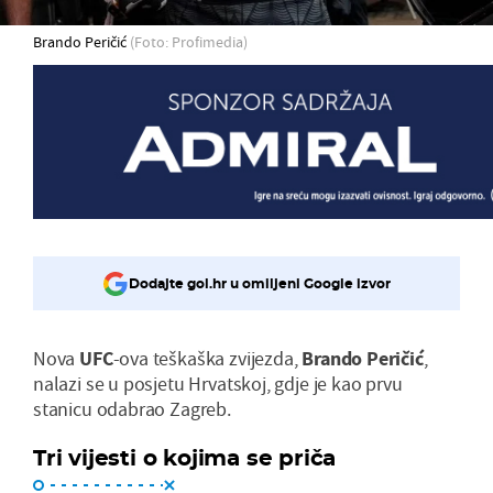
Brando Peričić
(Foto: Profimedia)
Dodajte gol.hr u omiljeni Google izvor
Nova
UFC
-ova teškaška zvijezda,
Brando Peričić
,
nalazi se u posjetu Hrvatskoj, gdje je kao prvu
stanicu odabrao Zagreb.
Tri vijesti o kojima se priča