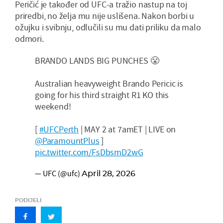
Peričić je također od UFC-a tražio nastup na toj
priredbi, no želja mu nije uslišena. Nakon borbi u
ožujku i svibnju, odlučili su mu dati priliku da malo
odmori.
BRANDO LANDS BIG PUNCHES 😤
Australian heavyweight Brando Pericic is
going for his third straight R1 KO this
weekend!
[
#UFCPerth
| MAY 2 at 7amET | LIVE on
@ParamountPlus
]
pic.twitter.com/FsDbsmD2wG
— UFC (@ufc)
April 28, 2026
PODIJELI