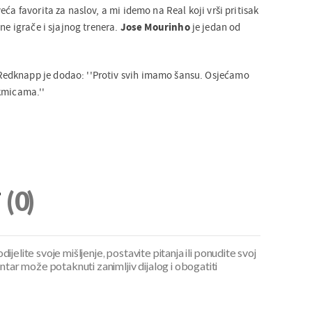
eća favorita za naslov, a mi idemo na Real koji vrši pritisak
sne igrače i sjajnog trenera.
Jose Mourinho
je jedan od
edknapp je dodao: ''Protiv svih imamo šansu. Osjećamo
kmicama.''
i
(0)
ijelite svoje mišljenje, postavite pitanja ili ponudite svoj
ar može potaknuti zanimljiv dijalog i obogatiti