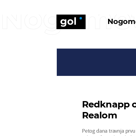
Nogome
Nogom
Redknapp od
Realom
Petog dana travnja prvu