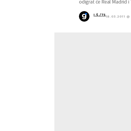
odigrat će Real Madrid 
I.Š./TS
18.03.2011 @