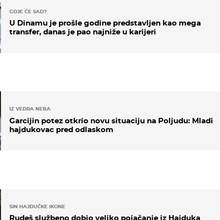
GDJE ĆE SAD?
U Dinamu je prošle godine predstavljen kao mega
transfer, danas je pao najniže u karijeri
IZ VEDRA NEBA
Garcijin potez otkrio novu situaciju na Poljudu: Mladi
hajdukovac pred odlaskom
SIN HAJDUČKE IKONE
Rudeš službeno dobio veliko pojačanje iz Hajduka