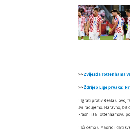
>>
Zvijezda Tottenhama v
>>
Ždrijeb Lige prvaka: Hr
''Igrati protiv Reala u ovoj
svi radujemo. Naravno, bit ć
krasni i za Tottenhamovu pov
''Ići ćemo u Madrid i dati s