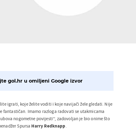
te gol.hr u omiljeni Google izvor
te igrati, koje želite voditi i koje navijači žele gledati. Nije
b je fantastičan. Imamo razloga radovati se utakmicama
lubova nogometne povijesti'', zadovoljan je bio onime što
 menadžer Spursa
Harry Redknapp
.