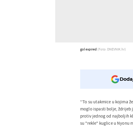
gol expired
(Foto: DNEVNIK.hr)
Dodaj
''To su utakmice u kojima želi
moglo ispasti bolje, ždrije
protiv jednog od najboljih k
su "rekle" kuglice u Nyonu