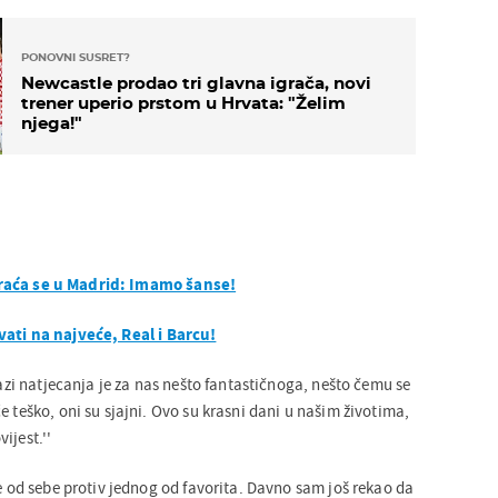
PONOVNI SUSRET?
Newcastle prodao tri glavna igrača, novi
trener uperio prstom u Hrvata: "Želim
njega!"
raća se u Madrid: Imamo šanse!
vati na najveće, Real i Barcu!
 fazi natjecanja je za nas nešto fantastičnoga, nešto čemu se
e teško, oni su sjajni. Ovo su krasni dani u našim životima,
ijest.''
ve od sebe protiv jednog od favorita. Davno sam još rekao da