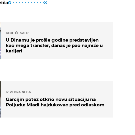
riča
GDJE ĆE SAD?
U Dinamu je prošle godine predstavljen
kao mega transfer, danas je pao najniže u
karijeri
IZ VEDRA NEBA
Garcijin potez otkrio novu situaciju na
Poljudu: Mladi hajdukovac pred odlaskom