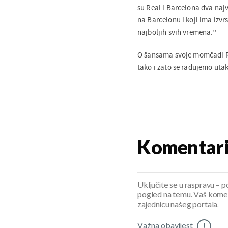
su Real i Barcelona dva najv
na Barcelonu i koji ima izvr
najboljih svih vremena.''
O šansama svoje momčadi R
tako i zato se radujemo uta
Komentar
Uključite se u raspravu – pod
pogled na temu. Vaš koment
zajednicu našeg portala.
Važna obavijest
!