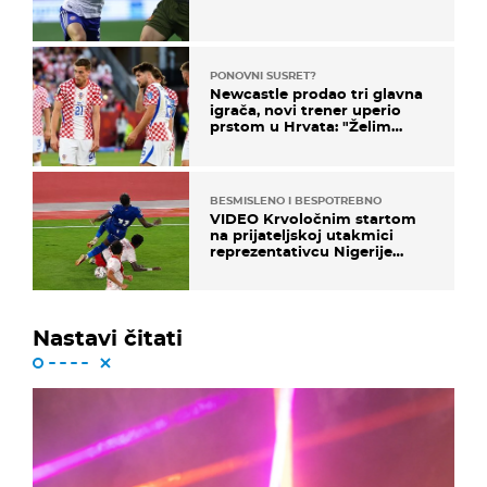
PONOVNI SUSRET?
Newcastle prodao tri glavna
igrača, novi trener uperio
prstom u Hrvata: "Želim
njega!"
BESMISLENO I BESPOTREBNO
VIDEO Krvoločnim startom
na prijateljskoj utakmici
reprezentativcu Nigerije
završila sezona!
Nastavi čitati