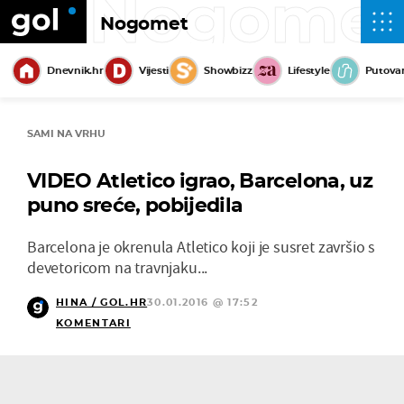
Nogome
Nogomet
Dnevnik.hr
Vijesti
Showbizz
Lifestyle
Putova
SAMI NA VRHU
VIDEO Atletico igrao, Barcelona, uz
puno sreće, pobijedila
Barcelona je okrenula Atletico koji je susret završio s
devetoricom na travnjaku...
HINA / GOL.HR
30.01.2016 @ 17:52
KOMENTARI