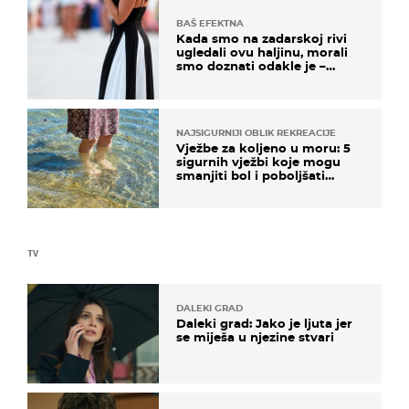
BAŠ EFEKTNA
Kada smo na zadarskoj rivi
ugledali ovu haljinu, morali
smo doznati odakle je –
košta samo 18 eura
NAJSIGURNIJI OBLIK REKREACIJE
Vježbe za koljeno u moru: 5
sigurnih vježbi koje mogu
smanjiti bol i poboljšati
pokretljivost
TV
DALEKI GRAD
Daleki grad: Jako je ljuta jer
se miješa u njezine stvari