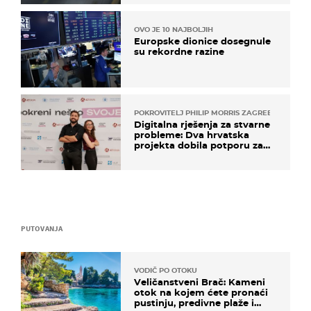
OVO JE 10 NAJBOLJIH
Europske dionice dosegnule
su rekordne razine
POKROVITELJ PHILIP MORRIS ZAGREB
Digitalna rješenja za stvarne
probleme: Dva hrvatska
projekta dobila potporu za
razvoj
PUTOVANJA
VODIČ PO OTOKU
Veličanstveni Brač: Kameni
otok na kojem ćete pronaći
pustinju, predivne plaže i