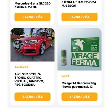
SJEDALA * JAMSTVO 24
Mercedes-Benz GLC 220
MJESECA!
d AMG 4-MATIC
SAZNAJ VIŠE
SAZNAJ VIŠE
33.333,00 €
Audi S3 2,0 TFSI S-
0,98 €
TRONIC, QUATTRO,
VIRTUAL, JAMSTVO,
Mirage T4 Beccacia 36g
REG. 1 GODINU
- lovna patrona cal. 12
SAZNAJ VIŠE
SAZNAJ VIŠE