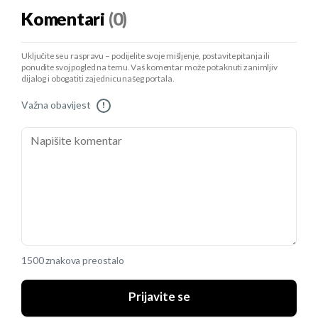
Komentari
(0)
Uključite se u raspravu – podijelite svoje mišljenje, postavite pitanja ili
ponudite svoj pogled na temu. Vaš komentar može potaknuti zanimljiv
dijalog i obogatiti zajednicu našeg portala.
Važna obavijest
!
1500 znakova preostalo
Prijavite se