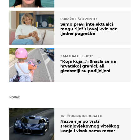
prijateljima
POKAŽITE ŠTO ZNATE!
Samo pravi intelektualci
mogu riješiti ovaj kviz bez
ijedne pogreške
ZAMJERATE LI JOJ?
"Koja kuja…": Snašla se na
hrvatskoj granici, ali
gledatelji su podijeljeni
NOVAC
TREĆI UNIKATNI BUGATTI
Nazvan je po vrsti
srednjovjekovnog viteškog
konja i visok samo metar