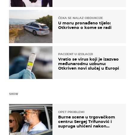
ČEKA SE NALAZ OBDUKCIJE
U moru pronađeno tijelo:
Otkriveno o kome se radi
PACIJENT U IZOLACIJI
Vratio se virus koji je izazvao
međunarodnu uzbunu:
Otkriven novi slučaj u Europi
SHOW
OPET PROBLEMI
Burne scene u trgovačkom
centru: Sergej Trifunović i
supruga uhićeni nakon
svađe!