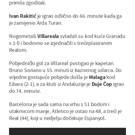
primila zgoditak.
Ivan Rakitić
je igrao odlično do 66. minute kada ga
je zamijenio Arda Turan.
Nogometaši
Villareala
svladali su kod kuće Granadu
s 1-0 i bodovno se izjednačili s trećeplasiranim
Realom.
Pobjednički gol za Villareal postigao je kapetan
Bruno Soriano u 55. minuti iz kaznenog udarca. Do
vrijedne gostujuće pobjede došla je
Malaga
kod
Eibara (2-1), a za klub iz Andaluzije je
Duje Čop
igrao
do 74. minute.
Barcelona je sada sama na vrhu s 51 bodom i
utakmicom manje, Atletico je ostao na 48, a treći je
Real (44), koji u nedjelju dočekuje Espanyol.