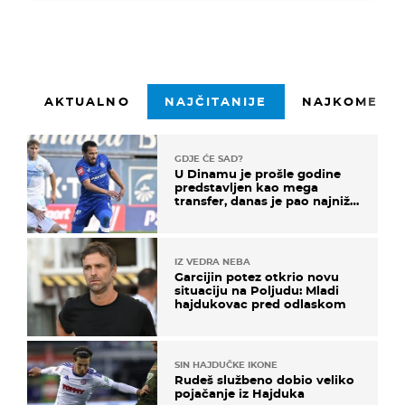
AKTUALNO
NAJČITANIJE
NAJKOMENTI
GDJE ĆE SAD?
U Dinamu je prošle godine
predstavljen kao mega
transfer, danas je pao najniže
u karijeri
IZ VEDRA NEBA
Garcijin potez otkrio novu
situaciju na Poljudu: Mladi
hajdukovac pred odlaskom
SIN HAJDUČKE IKONE
Rudeš službeno dobio veliko
pojačanje iz Hajduka