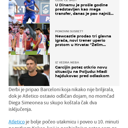
GDJE ĆE SAD?
U Dinamu je prošle godine
predstavljen kao mega
transfer, danas je pao najniže
u karijeri
PONOVNI SUSRET?
Newcastle prodao tri glavna
igrača, novi trener uperio
prstom u Hrvata: "Želim
njega!"
IZ VEDRA NEBA
Garcijin potez otkrio novu
situaciju na Poljudu: Mladi
hajdukovac pred odlaskom
Derbi je pripao Barceloni koja nikako nije briljirala,
dok je Atletico ostavio odličan dojam, no momčad
Diega Simeonea su skupo koštala čak dva
isključenja.
Atletico
je bolje počeo utakmicu i poveo u 10. minuti