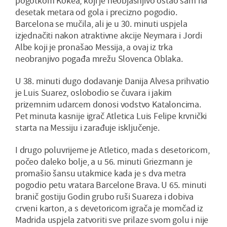
pogotkom Kokea, koji je neobjašnjivo ostao sam na
desetak metara od gola i precizno pogodio.
Barcelona se mučila, ali je u 30. minuti uspjela
izjednačiti nakon atraktivne akcije Neymara i Jordi
Albe koji je pronašao Messija, a ovaj iz trka
neobranjivo pogađa mrežu Slovenca Oblaka.
U 38. minuti dugo dodavanje Danija Alvesa prihvatio
je Luis Suarez, oslobodio se čuvara i jakim
prizemnim udarcem donosi vodstvo Kataloncima.
Pet minuta kasnije igrač Atletica Luis Felipe krvnički
starta na Messiju i zarađuje isključenje.
I drugo poluvrijeme je Atletico, mada s desetoricom,
počeo daleko bolje, a u 56. minuti Griezmann je
promašio šansu utakmice kada je s dva metra
pogodio petu vratara Barcelone Brava. U 65. minuti
branič gostiju Godin grubo ruši Suareza i dobiva
crveni karton, a s devetoricom igrača je momčad iz
Madrida uspjela zatvoriti sve prilaze svom golu i nije