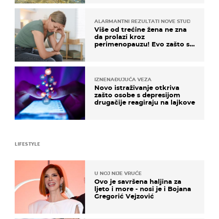
ALARMANTNI REZULTATI NOVE STUDIJE
Više od trećine žena ne zna
da prolazi kroz
perimenopauzu! Evo zašto su
simptomi toliko zbunjujući
IZNENAĐUJUĆA VEZA
Novo istraživanje otkriva
zašto osobe s depresijom
drugačije reagiraju na lajkove
LIFESTYLE
U NOJ NIJE VRUĆE
Ovo je savršena haljina za
ljeto i more - nosi je i Bojana
Gregorić Vejzović