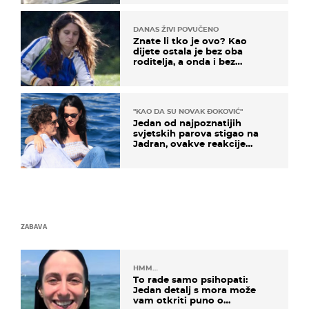
DANAS ŽIVI POVUČENO
Znate li tko je ovo? Kao
dijete ostala je bez oba
roditelja, a onda i bez
milijuna koje je trebala
naslijediti
"KAO DA SU NOVAK ĐOKOVIĆ"
Jedan od najpoznatijih
svjetskih parova stigao na
Jadran, ovakve reakcije
vjerojatno nisu očekivali
ZABAVA
HMM…
To rade samo psihopati:
Jedan detalj s mora može
vam otkriti puno o