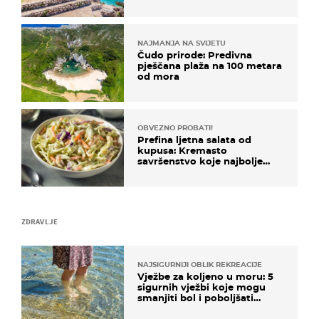
uzbudljivu hranu
NAJMANJA NA SVIJETU
Čudo prirode: Predivna
pješčana plaža na 100 metara
od mora
OBVEZNO PROBATI!
Prefina ljetna salata od
kupusa: Kremasto
savršenstvo koje najbolje
paše uz pečeno meso
ZDRAVLJE
NAJSIGURNIJI OBLIK REKREACIJE
Vježbe za koljeno u moru: 5
sigurnih vježbi koje mogu
smanjiti bol i poboljšati
pokretljivost