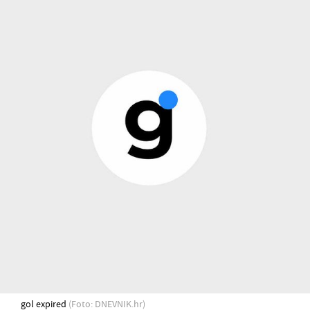
gol expired
(Foto: DNEVNIK.hr)