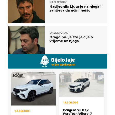
NASLJEDNIK
Nasljednik: Ljuta je na njega i
zahtjeva da učini nešto
DALEKI GRAD
Drago mu je što je cijelo
vrijeme uz njega
18.900,00 €
Peugeot 5008 1,2
67.950,00 €
PureTech *Allure* 7